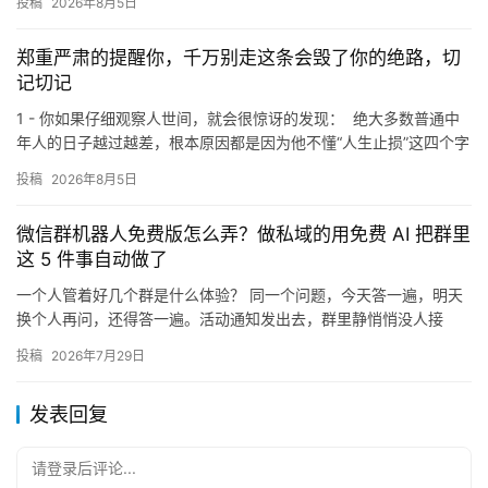
投稿
2026年8月5日
郑重严肃的提醒你，千万别走这条会毁了你的绝路，切
记切记
1 - 你如果仔细观察人世间，就会很惊讶的发现： 绝大多数普通中
年人的日子越过越差，根本原因都是因为他不懂“人生止损”这四个字
就，明明都已经三十几，甚至四十几岁的年纪了 但还是…
投稿
2026年8月5日
微信群机器人免费版怎么弄？做私域的用免费 AI 把群里
这 5 件事自动做了
一个人管着好几个群是什么体验？ 同一个问题，今天答一遍，明天
换个人再问，还得答一遍。活动通知发出去，群里静悄悄没人接
话。忙起来半天没看群，回头一翻，有客户问了句"还有货吗"，没人
投稿
2026年7月29日
回…
发表回复
请登录后评论...