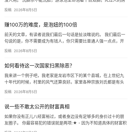
子没人住，陪葬的古董人人争抢。 这世上没有绝对的干净，只有
投稿
2026年8月5日
被…
赚100万的难度，是泡妞的100倍
前天的文章，有读者说我们最后一句话是扯淡瞎说的。 我们最后一
句说的是，你不需要成为有钱人，你只需要比普通人强一点点，开
始健身，注重形象，找个年轻点的女朋友，比你年赚100万，容易
投稿
2026年8月5日
1…
如何看待这一次国家扫黑除恶？
我来讲一个例子吧，我老家是龙岩市区下的某个县城，在上世纪九
十年代的时候，村里的风气还算良好。家里各种宗族刘氏都是有头
有脸的人物，甚至那时候写字先生，上过学的，才能在上面当理事
投稿
2026年8月5日
会的成…
说一些不敢太公开的财富真相
如果你没有正儿八经富裕过，或者身边没有足够多的身价过十的朋
友圈子。 你最容易犯的错误就是两项:★ - 因为不知道具体的财富积
累道路，所以你会在这个过程中走很多很多的歧路，浪费大量资…