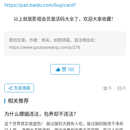
https://pan.baidu.com/buy/card?
以上就是影视会员激活码大全了，欢迎大家收藏！
原创文章，作者：佚名，如若转载，请注明出处：
https://www.goubaowang.com/p/276
登录
注册
赞
(0)
生成海报
0
0
相关推荐
为什么嫖娼违法，包养却不违法？
这个世界其实很虚伪！ 装过屎的大肠有人吃，装过屎的碗洗干净却
没人用。 洗脚水不能洗脸，游泳池里却泡着千百双脚。死过人的房