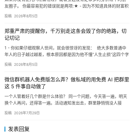
友圈子。 你最容易犯的错误就是两项:★ - 因为不知道具体的财富积
累道路，所以你会在这个过程中走很多很多的歧路，浪费大量资…
投稿
2026年8月5日
郑重严肃的提醒你，千万别走这条会毁了你的绝路，切
记切记
1 - 你如果仔细观察人世间，就会很惊讶的发现： 绝大多数普通中
年人的日子越过越差，根本原因都是因为他不懂“人生止损”这四个字
就，明明都已经三十几，甚至四十几岁的年纪了 但还是…
投稿
2026年8月5日
微信群机器人免费版怎么弄？做私域的用免费 AI 把群里
这 5 件事自动做了
一个人管着好几个群是什么体验？ 同一个问题，今天答一遍，明天
换个人再问，还得答一遍。活动通知发出去，群里静悄悄没人接
话。忙起来半天没看群，回头一翻，有客户问了句"还有货吗"，没人
投稿
2026年7月29日
回…
发表回复