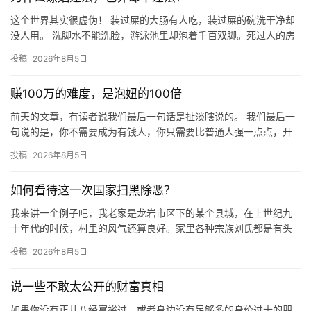
这个世界其实很虚伪！ 装过屎的大肠有人吃，装过屎的碗洗干净却
没人用。 洗脚水不能洗脸，游泳池里却泡着千百双脚。死过人的房
子没人住，陪葬的古董人人争抢。 这世上没有绝对的干净，只有
投稿
2026年8月5日
被…
赚100万的难度，是泡妞的100倍
前天的文章，有读者说我们最后一句话是扯淡瞎说的。 我们最后一
句说的是，你不需要成为有钱人，你只需要比普通人强一点点，开
始健身，注重形象，找个年轻点的女朋友，比你年赚100万，容易
投稿
2026年8月5日
1…
如何看待这一次国家扫黑除恶？
我来讲一个例子吧，我老家是龙岩市区下的某个县城，在上世纪九
十年代的时候，村里的风气还算良好。家里各种宗族刘氏都是有头
有脸的人物，甚至那时候写字先生，上过学的，才能在上面当理事
投稿
2026年8月5日
会的成…
说一些不敢太公开的财富真相
如果你没有正儿八经富裕过，或者身边没有足够多的身价过十的朋