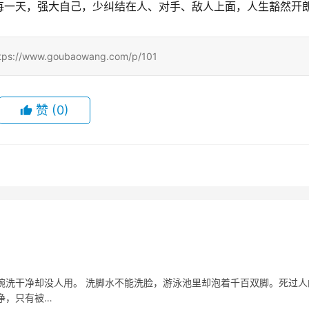
每一天，强大自己，少纠结在人、对手、敌人上面，人生豁然开
ww.goubaowang.com/p/101
赞
(0)
碗洗干净却没人用。 洗脚水不能洗脸，游泳池里却泡着千百双脚。死过人
净，只有被…