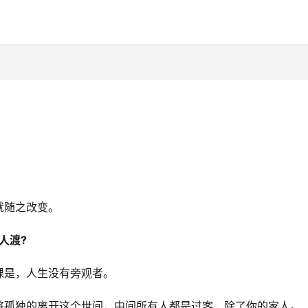
。
就随之改变。
人渡?
课是，人生没有旁观者。
将孤独的离开这个世间，中间所有人都是过客，除了你的家人。