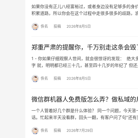
如果你没有正儿八经富裕过，或者身边没有足够多的身价过
积累道路，所以你会在这个过程中走很多很多的歧路，
佚名
投稿
2026年8月5日
郑重严肃的提醒你，千万别走这条会毁
1 - 你如果仔细观察人世间，就会很惊讶的发现： 绝
字 就，明明都已经三十几，甚至四十几岁的年纪了 但还
佚名
投稿
2026年8月5日
微信群机器人免费版怎么弄？做私域的用免
一个人管着好几个群是什么体验？ 同一个问题，今天答
话。忙起来半天没看群，回头一翻，有客户问了句"还有
佚名
投稿
2026年7月29日