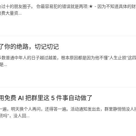
十的朋友圈子。 你最容易犯的错误就是两项:★ - 因为不知道具体的财
浪费大量资…
了你的绝路，切记切记
大多数普通中年人的日子越过越差，根本原因都是因为他不懂“人生止损”这
是…
费 AI 把群里这 5 件事自动做了
一遍，明天换个人再问，还得答一遍。活动通知发出去，群里静悄悄没人
货吗"，没人回…