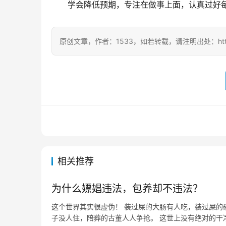
学会降低预期，专注在做事上面，认真过好
原创文章，作者：1533，如若转载，请注明出处：https://w
相关推荐
为什么嫖娼违法，包养却不违法？
这个世界其实很虚伪！ 装过屎的大肠有人吃，装过屎的
子没人住，陪葬的古董人人争抢。 这世上没有绝对的干