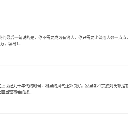
我们最后一句说的是，你不需要成为有钱人，你只需要比普通人强一点点
万，容易1…
在上世纪九十年代的时候，村里的风气还算良好。家里各种宗族刘氏都是
上面当理事会的成…