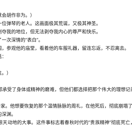
就会胡作非为。）
一位弹琴的老人。这画面极其荒诞，又极其神圣。
剥夺我的地位，但无法剥夺我内心的尊严和快乐。
一次深情的“表白”。
国，参观他的庙堂，看着他的车服礼器，留连忘返，不忍离去。
话：
往。）
都承受了身体或精神的磨难，但他们都选择把那个伟大的理想记
治家。他想要恢复的那个温情脉脉的周礼，在他死后，彻底崩塌
的深渊。
惊天动地的大事。这件事标志着春秋时代的“贵族精神”彻底死亡