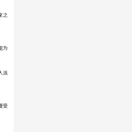
家之
能为
人派
要受