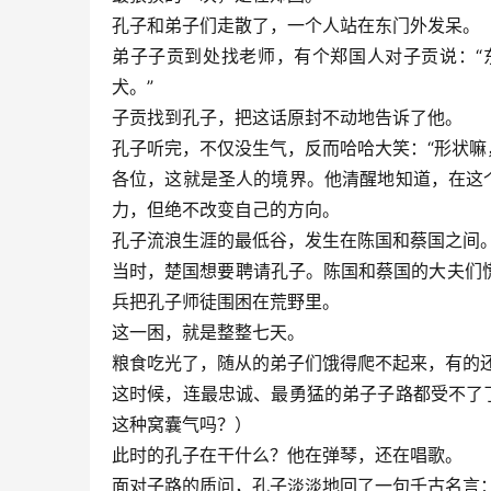
孔子和弟子们走散了，一个人站在东门外发呆。
弟子子贡到处找老师，有个郑国人对子贡说：“
犬。”
子贡找到孔子，把这话原封不动地告诉了他。
孔子听完，不仅没生气，反而哈哈大笑：“形状嘛
各位，这就是圣人的境界。他清醒地知道，在这
力，但绝不改变自己的方向。
孔子流浪生涯的最低谷，发生在陈国和蔡国之间
当时，楚国想要聘请孔子。陈国和蔡国的大夫们
兵把孔子师徒围困在荒野里。
这一困，就是整整七天。
粮食吃光了，随从的弟子们饿得爬不起来，有的
这时候，连最忠诚、最勇猛的弟子子路都受不了
这种窝囊气吗？）
此时的孔子在干什么？他在弹琴，还在唱歌。
面对子路的质问，孔子淡淡地回了一句千古名言