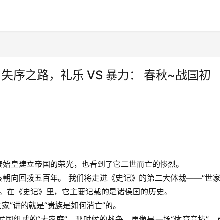
· 失序之路，礼乐 VS 暴力： 春秋~战国初
秦始皇建立帝国的荣光，也看到了它二世而亡的惨烈。
朝向回拨五百年。 我们将走进
《史记》
的第二大体裁——“世家
家”。在《史记》里，它主要记载的是诸侯国的历史。
世家”讲的就是“贵族是如何消亡”的。
国组成的“大家庭”。那时候的战争，更像是一场“体育竞技”，