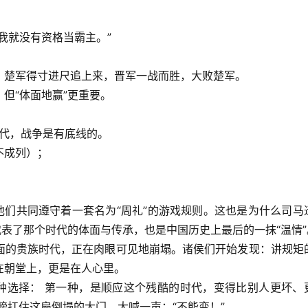
我就没有资格当霸主。”
。楚军得寸进尺追上来，晋军一战而胜，大败楚军。
但“体面地赢”更重要。
时代，战争是有底线的。
不成列）；
他们共同遵守着一套名为“周礼”的游戏规则。这也是为什么司马
代表了那个时代的体面与传承，也是中国历史上最后的一抹“温情”
面的贵族时代，正在肉眼可见地崩塌。诸侯们开始发现：讲规矩
在朝堂上，更是在人心里。
两种选择： 第一种，是顺应这个残酷的时代，变得比别人更坏、
膀扛住这扇倒塌的大门，大喊一声：“不能变！”