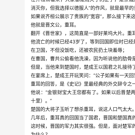
消灭你，但我选择以德服人”的作风，就是最早的
如果说齐桓公展示了贵族的“宽容”，那么接下来这
他就是晋文公，重耳。
翻开《晋世家》，这简直是一部好莱坞大片。重耳
他流亡的时候已经43岁了，等到回国即位时已经
在卫国，不但没饭吃，还被农民扔土块羞辱；
在曹国，曹共公偷看他洗澡，因为听说他的肋骨
但是，当他来到楚国时，楚成王以国君之礼接待
在宴席上，楚成王开玩笑问：“公子如果有一天回
重耳的回答，是《史记》里最经典的外交辞令之
他说：“金银财宝大王您都有了。如果以后晋楚
十里）。”
楚国的大将子玉听了想杀重耳，说这人口气太大
几年后，重耳真的回国当了国君，晋国和楚国真
这时候，晋国的军力其实很强。但是，面对楚军的
为什么？