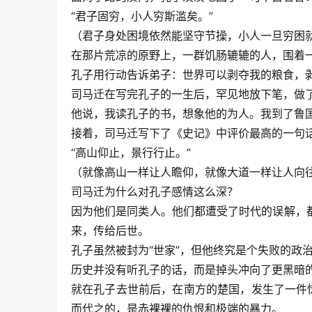
“君子固穷，小人穷斯滥矣。”
（君子身处困境依然能坚守节操，小人一旦穷困
在那片荒凉的原野上，一群饥肠辘辘的人，围着
孔子用行动告诉弟子：世界可以剥夺我的粮食，
司马迁在写完孔子的一生后，罕见地放下笔，做了
他说，我读孔子的书，想象他的为人。我到了鲁
接着，司马迁写下了《史记》中评价最高的一句
“高山仰止，景行行止。”
（就像高山一样让人瞻仰，就像大道一样让人向
司马迁为什么对孔子感情这么深？
因为他们是同类人。他们都遭受了时代的误解，
来，传给后世。
孔子虽然被封为“世家”，但他终究是个失败的政
历史并没有听孔子的话，而是掉头冲向了更黑暗
就在孔子去世前后，在南方的楚国，发生了一件
而代之的，是赤裸裸的仇恨和极端的暴力。