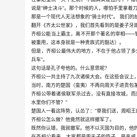
说是“绅士决斗”。那个时候的人，哪怕手里拿着
那是一个现代人无法想象的“骑士时代”。 我们的
翻开《齐太公世家》，我们首先看到的是姜子牙
齐桓公能当上霸主，离不开那个著名的宰相——
被重用，这本身就是一种贵族式的豁达）。
但是，齐桓公最伟大的地方，不在于他占领了多
兵车”。
这句话是孔子夸他的。什么意思呢？
齐桓公一共主持了九次诸侯大会。在这些会议上，
当时，南方的楚国（蛮夷）不再向周天子进贡包
齐桓公带着诸侯联军杀过去，没有直接攻城，而
水里你们不管？”
楚国人一看这阵势，认怂了：“草我们送，周昭王
齐桓公怎么做？他竟然就这样撤军了。
既然你认错，我就撤军。他不以灭国为目的，他的
在齐桓公看来，大家都是周天子的臣子，是亲戚