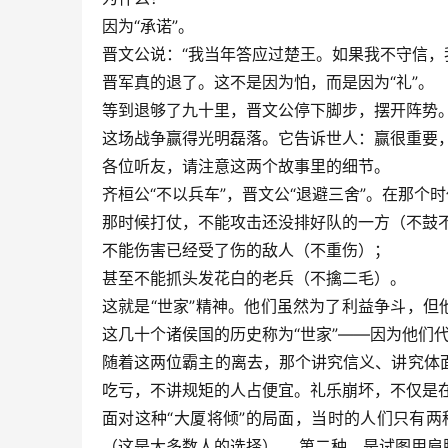
因为“承诺”。
晋文公说：“我当年答应过楚王。如果我不守信，
晋军真的退了。这不是因为怕，而是因为“礼”。
等到退够了九十里，晋文公停下脚步，摆开阵势
这场战争赢得光明磊落。它告诉世人：赢很重要，
各位听友，请注意这两个故事里的细节。
齐桓公“不以兵车”，晋文公“退避三舍”。在那个
那时候打仗，不能攻击还没排好队的一方（不鼓
不能伤害已经受了伤的敌人（不重伤）；
甚至不能抓头发花白的老兵（不擒二毛）。
这就是“世家”精神。他们虽然为了利益争斗，但
这几十个诸侯国的历史称为“世家”——因为他们
随着这两位霸主的离去，那个讲究信义、讲究体
吃亏，不讲规矩的人占便宜。礼乐崩坏，不仅是
面对这种“大厦将倾”的局面，当时的人们只有
（这是大多数人的选择）。 第二种，是试图用肩