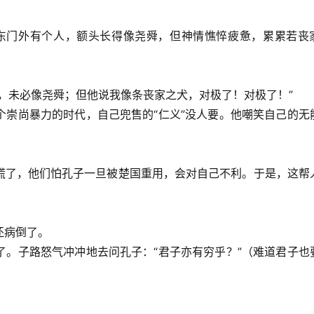
东门外有个人，额头长得像尧舜，但神情憔悴疲惫，累累若丧
，未必像尧舜；但他说我像条丧家之犬，对极了！对极了！”
个崇尚暴力的时代，自己兜售的“仁义”没人要。他嘲笑自己的无
。
慌了，他们怕孔子一旦被楚国重用，会对自己不利。于是，这帮
还病倒了。
了。子路怒气冲冲地去问孔子：“君子亦有穷乎？”（难道君子也
：