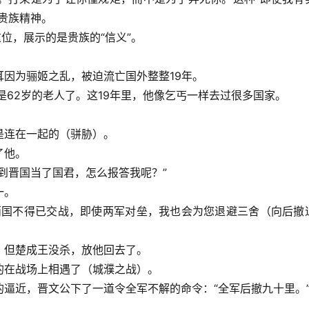
贵族精神。
位，展示的是贵族的“信义”。
因为骊姬之乱，被迫流亡国外整整19年。
是62岁的老人了。这19年里，他像乞丐一样去过很多国家。
是连在一起的（骈胁）。
了他。
到晋国当了国君，怎么报答我呢？”
一。
两国不得已交战，即使两军对垒，我也会为您退避三舍（向后撤
。但楚成王没杀，放他回去了。
的在战场上相遇了（
城濮之战
）。
逼近，晋文公下了一道令全军不解的命令：“全军后撤九十里。