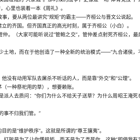
刀，心里也装着一本《周礼》。
故事，要从两位最讲究“规矩”的霸主——齐桓公与晋文公说起。
建立的齐国。但齐国真正的高光时刻，属于齐桓公（小白）。
管仲。（大家可能听说过“管鲍之交”，管仲差点射死齐桓公，最
少土地，而在于他创造了一种全新的统治模式——“九合诸侯，
他没有动用军队去屠杀不听话的人，而是靠“外交”和“公理”。
茅（一种祭祀用的草），想要赖账。
是派人去质问：“你们为什么不给天子送草？为什么周昭王淹死
的事不归我们管。”
目的是“维护秩序”。这就是所谓的“
尊王攘夷
”。
。打架是为了让你懂规矩，而不是为了弄死你。这种“即使我有