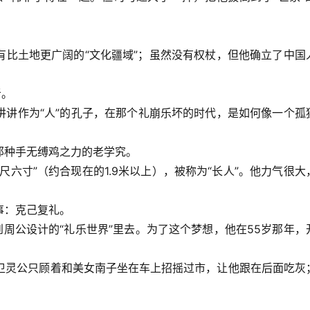
有比土地更广阔的“文化疆域”；虽然没有权杖，但他确立了中国
者。
讲讲作为“人”的孔子，在那个礼崩乐坏的时代，是如何像一个孤
那种手无缚鸡之力的老学究。
六寸”（约合现在的1.9米以上），被称为“长人”。他力气很大
事：克己复礼。
到周公设计的“礼乐世界”里去。为了这个梦想，他在55岁那年，
，卫灵公只顾着和美女南子坐在车上招摇过市，让他跟在后面吃灰