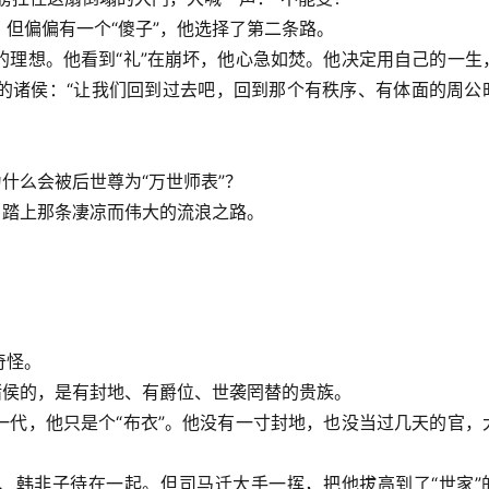
但偏偏有一个“傻子”，他选择了第二条路。
的理想。他看到“礼”在崩坏，他心急如焚。他决定用自己的一生
的诸侯：“让我们回到过去吧，回到那个有秩序、有体面的周公
什么会被后世尊为“万世师表”？
，踏上那条凄凉而伟大的流浪之路。
。
奇怪。
诸侯的，是有封地、有爵位、世袭罔替的贵族。
一代，他只是个“布衣”。他没有一寸封地，也没当过几天的官，
子、韩非子待在一起。但司马迁大手一挥，把他拔高到了“世家”