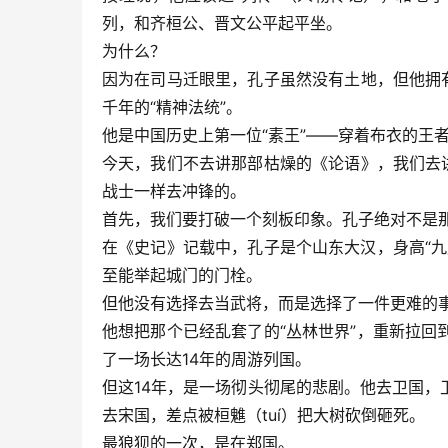
列，和齐桓公、晋文公平起平坐。
为什么？
因为在司马迁眼里，孔子虽然没有土地，但他拥
千年的“精神法统”。
他是中国历史上第一位“素王”——穿着布衣的王
今天，我们不去讲那部枯燥的
《论语》
，我们去
战士一样去冲锋的。
首先，我们要打破一个刻板印象。孔子绝对不是
在《史记》记载中，孔子是个山东大汉，身高“九尺
至能举起城门的门栓。
但他没有选择去当武将，而是选择了一件更难的
他想把那个已经乱套了的“丛林世界”，重新拉回
了一场长达14年的周游列国。
但这14年，是一场彻头彻尾的悲剧。他去卫国
去宋国，差点被桓魋（tuí）把大树砍倒砸死。
最狼狈的一次，是在郑国。