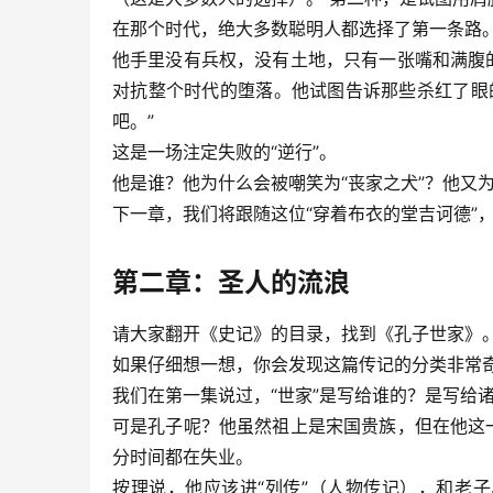
在那个时代，绝大多数聪明人都选择了第一条路。
他手里没有兵权，没有土地，只有一张嘴和满腹
对抗整个时代的堕落。他试图告诉那些杀红了眼
吧。”
这是一场注定失败的“逆行”。
他是谁？他为什么会被嘲笑为“丧家之犬”？他又为
下一章，我们将跟随这位“穿着布衣的堂吉诃德”
第二章：圣人的流浪
请大家翻开《史记》的目录，找到《孔子世家》
如果仔细想一想，你会发现这篇传记的分类非常
我们在第一集说过，“世家”是写给谁的？是写给
可是孔子呢？他虽然祖上是宋国贵族，但在他这
分时间都在失业。
按理说，他应该进“列传”（人物传记），和老