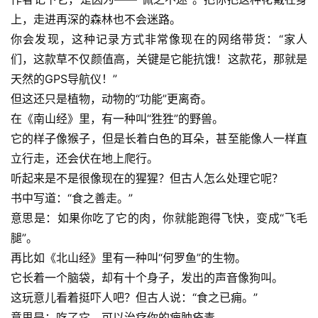
上，走进再深的森林也不会迷路。
你会发现，这种记录方式非常像现在的网络带货：“家人
们，这款草不仅颜值高，关键是它能抗饿！这款花，那就是
天然的GPS导航仪！”
但这还只是植物，动物的“功能”更离奇。
在《南山经》里，有一种叫“狌狌”的野兽。
它的样子像猴子，但是长着白色的耳朵，甚至能像人一样直
立行走，还会伏在地上爬行。
听起来是不是很像现在的猩猩？但古人怎么处理它呢？
书中写道：“食之善走。”
意思是：如果你吃了它的肉，你就能跑得飞快，变成“飞毛
腿”。
再比如《北山经》里有一种叫“何罗鱼”的生物。
它长着一个脑袋，却有十个身子，发出的声音像狗叫。
这玩意儿看着挺吓人吧？但古人说：“食之已痈。”
意思是：吃了它，可以治疗你的痈肿疮毒。