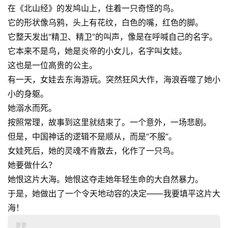
在《北山经》的发鸠山上，住着一只奇怪的鸟。
它的形状像乌鸦，头上有花纹，白色的嘴，红色的脚。
它整天发出“精卫、精卫”的叫声，像是在呼喊自己的名字。
它本来不是鸟，她是炎帝的小女儿，名字叫女娃。
这也是一位高贵的公主。
有一天，女娃去东海游玩。突然狂风大作，海浪吞噬了她小
小的身躯。
她溺水而死。
按照常理，故事到这里就结束了。一个意外，一场悲剧。
但是，中国神话的逻辑不是顺从，而是“不服”。
女娃死后，她的灵魂不肯散去，化作了一只鸟。
她要做什么？
她恨这片大海。她恨这夺走她年轻生命的大自然暴力。
于是，她做出了一个令天地动容的决定——我要填平这片大
海！