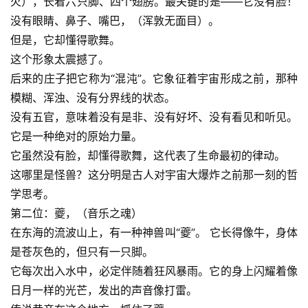
火），长着六只脚、四个翅膀。最关键的是——它没有脸！
没有眼睛、鼻子、嘴巴，（浑敦无面目）。
但是，它却懂得歌舞。
这个形象太震撼了。
后来的庄子把它称为“混沌”。它象征着宇宙形成之前，那种
模糊、浑浊、没有分界线的状态。
没有五官，意味着没有是非、没有好坏、没有看见和听见。
它是一种绝对的原始力量。
它虽然没有脸，却懂得歌舞，这代表了生命最初的律动。
这哪里是怪兽？这分明是古人对宇宙大爆炸之前那一刻的哲
学思考。
第二位：夔，（音乐之魂）
在东海的流波山上，有一种神兽叫“夔”。 它长得像牛，身体
是苍灰色的，但只有一只脚。
它每次出入水中，必定伴随着狂风暴雨。它的身上闪耀着像
日月一样的光芒，发出的声音像打雷。