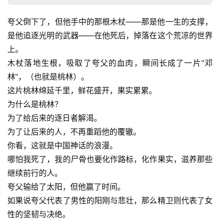
夸父倒下了，但他手中的那根木杖——那是他一生的支撑，
是他追逐光明的武器——在他死后，掉落在这个荒凉的世界
上。
木杖落地生根，吸取了夸父的血肉，瞬间长成了一片“邓
林”，（也就是桃林）。
这片桃林绵延千里，鲜花盛开，果实累累。
为什么是桃林？
为了给后来的逐日者解渴。
为了让后来的人，不再重蹈他的覆辙。
你看，这就是中国神话的浪漫。
哪怕我死了，我的尸骨也要化作路标，化作果实，滋养那些
继续前行的人。
夸父输给了太阳，但他赢了时间。
如果说夸父代表了男性的阳刚与悲壮，那么精卫则代表了女
性的坚韧与决绝。