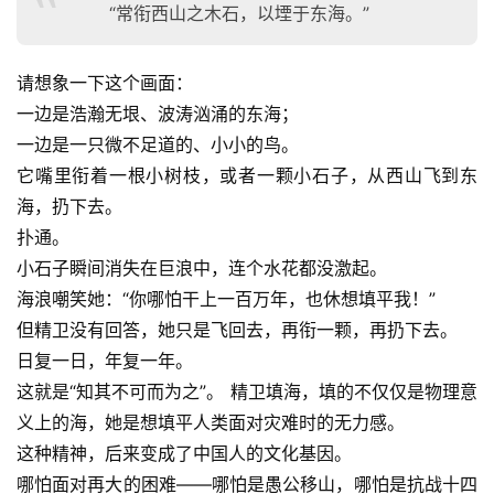
“常衔西山之木石，以堙于东海。”
请想象一下这个画面：
一边是浩瀚无垠、波涛汹涌的东海；
一边是一只微不足道的、小小的鸟。
它嘴里衔着一根小树枝，或者一颗小石子，从西山飞到东
海，扔下去。
扑通。
小石子瞬间消失在巨浪中，连个水花都没激起。
海浪嘲笑她：“你哪怕干上一百万年，也休想填平我！”
但精卫没有回答，她只是飞回去，再衔一颗，再扔下去。
日复一日，年复一年。
这就是“知其不可而为之”。 精卫填海，填的不仅仅是物理意
义上的海，她是想填平人类面对灾难时的无力感。
这种精神，后来变成了中国人的文化基因。
哪怕面对再大的困难——哪怕是愚公移山，哪怕是抗战十四