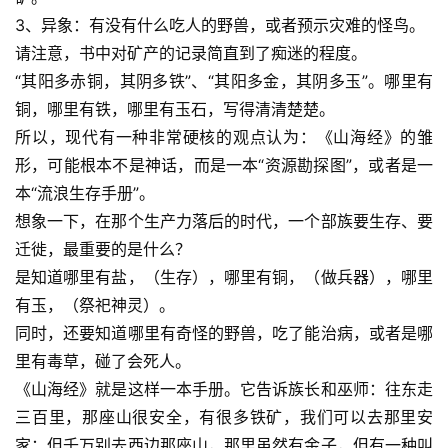
3、异象：有没有什么吃人的野兽，或者预示灾难的怪鸟。
请注意，书中对矿产的记录简直到了痴迷的程度。
“其阳多赤铜，其阴多铁”、“其阳多金，其阴多玉”。哪里有
铜，哪里有铁，哪里有玉石，写得清清楚楚。
所以，现代有一种非常硬核的观点认为：《山海经》的雏
形，可能根本不是神话，而是一本“资源勘探图”，或者是一
本“流浪生存手册”。
想象一下，在那个生产力落后的时代，一个部族要生存、要
迁徙，最重要的是什么？
是知道哪里有盐，（生存），哪里有铜，（做兵器），哪里
有玉，（祭祀神灵）。
同时，还要知道哪里有奇怪的野兽，吃了能治病，或者是哪
里有毒草，碰了会死人。
《山海经》就是这样一本手册。它告诉族长和巫师：往东走
三百里，那座山很安全，有很多铁矿，我们可以去那里安
家；但千万别去西边那座山，那里虽然有金子，但有一种叫