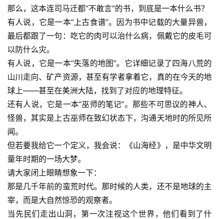
那么，这本连司马迁都“不敢言”的书，到底是一本什么书？
有人说，它是一本“上古食谱”。因为书中记载的大量异兽，
最后都跟了一句：吃它的肉可以治什么病，佩戴它的皮毛可
以防什么灾。
有人说，它是一本“失落的地图”。它详细记录了四海八荒的
山川走向、矿产资源，甚至有学者拿着它，真的在今天的地
球上——甚至在美洲大陆，找到了对应的地理特征。
还有人说，它是一本“巫师的笔记”。那些不可思议的神人、
怪兽，其实是上古巫师在致幻状态下，沟通天地时的所见所
闻。
但若要我给它一个定义，我会说：《山海经》，是中华文明
童年时期的一场大梦。
请大家闭上眼睛想象一下：
那是几千年前的蛮荒时代。那时候的人类，还不是地球的主
宰，而是大自然惊恐的观察者。
当先民们走出山洞，第一次注视这个世界，他们看到了什