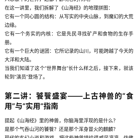
在这一讲里，我们拆解了《山海经》的地理拼图：
它有一个同心圆的结构：从写实的中央山脉，到魔幻的大荒
边缘。
它有一个务实的内核：它是先民寻找矿产和食物的生存手
册。
它有一个巨大的谜团：它所记录的山川，可能跨越了今天的
大洋和大陆。
当我们知道了这个“世界舞台”长什么样之后，接下来，就该
轮到“演员”登场了。
第二讲：饕餮盛宴——上古神兽的“食
用”与“实用”指南
提起《山海经》里的神兽，你脑海里浮现的是什么？
是那个气吞山河的饕餮？还是那个浑身冒火的麒麟？
现代的玄幻小说和游戏，把这些神兽描绘得威风凛凛，仿佛