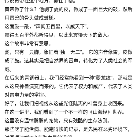
传说黄帝在这个地方，抓住了夔。
黄帝做了什么？他剥了夔的皮，做成了一面巨大的鼓；然后
用雷兽的骨头做成鼓槌。
这面鼓一敲，“声闻五百里，以威天下”。
震得五百里外都听得见，以此来震慑天下的敌人。
这个故事非常有意思。
夔，只有一只脚，象征着“独一无二”。 它的声音像雷，皮做
成了鼓。这其实是把自然界的雷声，转化为了人类社会的军
威。
在后来的青铜器上，我们经常能看到一种“夔龙纹”，那就是
从这只神兽演变而来的。它代表了权力和威严，代表了人类
对雷电力量的掌控。
好了，让我们把视线从这些光怪陆离的神兽身上收回来。
在这一讲里，我们看到了一个不一样的《山海经》世界。
这里没有温情脉脉的宠物，只有残酷的生存法则。
那些吃了能治病、能跑得快的记录，是先民在恶劣环境下，