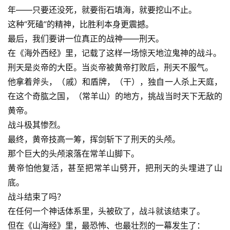
年——只要还没死，就要衔石填海，就要挖山不止。
这种“死磕”的精神，比胜利本身更震撼。
最后，我们要讲一位真正的战神——刑天。
在《海外西经》里，记载了这样一场惊天地泣鬼神的战斗。
刑天是炎帝的大臣。当炎帝被黄帝打败后，刑天不服气。
他拿着斧头，（戚）和盾牌，（干），独自一人杀上天庭，
在这个奇肱之国，（常羊山）的地方，挑战当时天下无敌的
黄帝。
战斗极其惨烈。
最终，黄帝技高一筹，挥剑斩下了刑天的头颅。
那个巨大的头颅滚落在常羊山脚下。
黄帝怕他复活，甚至把常羊山劈开，把刑天的头埋进了山
底。
战斗结束了吗？
在任何一个神话体系里，头被砍了，战斗就该结束了。
但在《山海经》里，最恐怖、也最壮烈的一幕发生了：