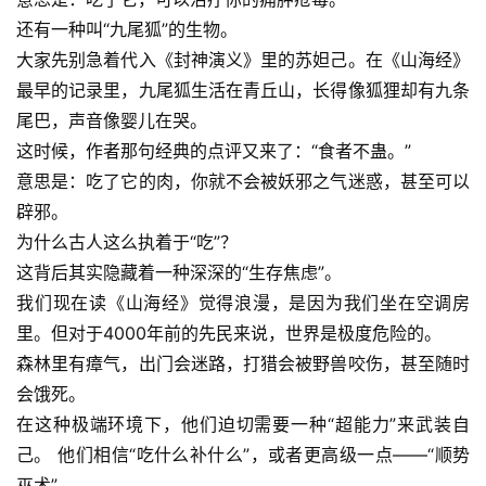
还有一种叫“九尾狐”的生物。
登录
注册
大家先别急着代入《封神演义》里的苏妲己。在《山海经》
最早的记录里，九尾狐生活在青丘山，长得像狐狸却有九条
尾巴，声音像婴儿在哭。
这时候，作者那句经典的点评又来了：“食者不蛊。”
意思是：吃了它的肉，你就不会被妖邪之气迷惑，甚至可以
辟邪。
为什么古人这么执着于“吃”？
这背后其实隐藏着一种深深的“生存焦虑”。
我们现在读《山海经》觉得浪漫，是因为我们坐在空调房
里。但对于4000年前的先民来说，世界是极度危险的。
森林里有瘴气，出门会迷路，打猎会被野兽咬伤，甚至随时
会饿死。
在这种极端环境下，他们迫切需要一种“超能力”来武装自
己。 他们相信“吃什么补什么”，或者更高级一点——“顺势
巫术”。