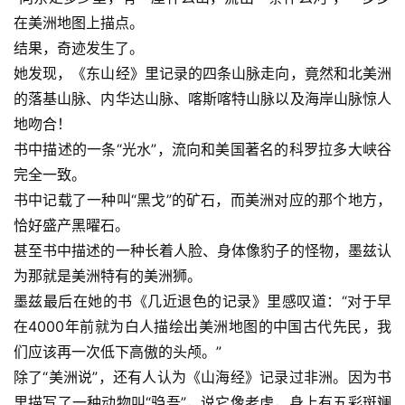
在美洲地图上描点。
结果，奇迹发生了。
她发现，《东山经》里记录的四条山脉走向，竟然和北美洲
的落基山脉、内华达山脉、喀斯喀特山脉以及海岸山脉惊人
地吻合！
书中描述的一条“光水”，流向和美国著名的科罗拉多大峡谷
完全一致。
书中记载了一种叫“黑戈”的矿石，而美洲对应的那个地方，
恰好盛产黑曜石。
甚至书中描述的一种长着人脸、身体像豹子的怪物，墨兹认
为那就是美洲特有的美洲狮。
墨兹最后在她的书《几近退色的记录》里感叹道：“对于早
在4000年前就为白人描绘出美洲地图的中国古代先民，我
们应该再一次低下高傲的头颅。”
除了“美洲说”，还有人认为《山海经》记录过非洲。因为书
里描写了一种动物叫“驺吾”，说它像老虎，身上有五彩斑斓