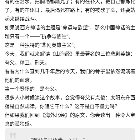
有的在治水，把腿毛都磨光了；有的在补天，把自己都炼化
了；有的在逐日，最后渴死在路上；有的被砍了头，还要站
起来继续战斗。
如果说西方神话的主题是“命运与欲望”，那么中国神话的主
题只有一个——“抗争与牺牲”。
这是一种独特的“悲剧英雄主义”。
今天，我们就来解读《山海经》里最著名的三位悲剧英雄：
夸父、精卫、刑天。
看看为什么直到几千年后的今天，我们的骨子里依然流淌着
他们的血液。
第一个登场的，是夸父。
很多人小时候读这个故事，会觉得夸父有点傻：太阳东升西
落是自然规律，你追它干什么？这不是自不量力吗？
但如果我们回到《海外北经》的原文，你会读出一种令人窒
息的孤独感。