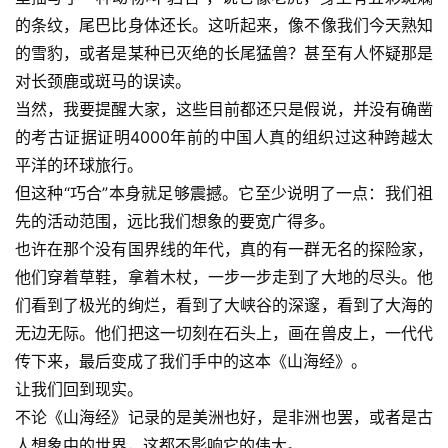
的条纹，尾巴比身体还长。这听起来，像不像我们今天熟知
的雪豹，或者是某种已灭绝的长尾猛兽？甚至有人怀疑那是
对长颈鹿或斑马的误读。
当然，我要提醒大家，这些目前都还只是假说，并没有确凿
的考古证据证明4000年前的中国人真的组织过这种跨越太
平洋的环球旅行。
但这种“巧合”本身就足够震撼。它至少说明了一点：我们祖
先的活动范围，远比我们想象的要宽广得多。
也许在那个没有国界线的年代，真的有一群无名的探险家，
他们穿着草鞋，拿着木杖，一步一步走到了大地的尽头。他
们看到了极光的绚烂，看到了大峡谷的深邃，看到了大海的
无边无际。他们把这一切刻在石头上，画在兽皮上，一代代
传下来，最后变成了我们手中的这本《山海经》。
让我们回到现实。
不论《山海经》记录的是美洲也好，是非洲也罢，或者是古
人想象中的世界，这都不影响它的伟大。