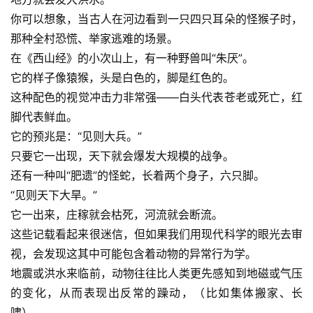
你可以想象，当古人在河边看到一只四只耳朵的怪猴子时，
那种全村恐慌、举家逃难的场景。
在《西山经》的小次山上，有一种野兽叫“朱厌”。
它的样子像猿猴，头是白色的，脚是红色的。
这种配色的视觉冲击力非常强——白头代表苍老或死亡，红
脚代表鲜血。
它的预兆是：“见则大兵。”
只要它一出现，天下就会爆发大规模的战争。
还有一种叫“肥遗”的怪蛇，长着两个身子，六只脚。
“见则天下大旱。”
它一出来，庄稼就会枯死，河流就会断流。
这些记载看起来很迷信，但如果我们用现代科学的眼光去审
视，会发现这其中可能包含着动物的异常行为学。
地震或洪水来临前，动物往往比人类更先感知到地磁或气压
的变化，从而表现出反常的躁动，（比如集体搬家、长
啸）。