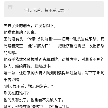
“刑天无首，操干戚以舞。”
失去了头的刑天，并没有倒下。
他摸索着站了起来。
因为没有头，他便“以乳为目”——把两个乳头当成眼睛，死
死瞪着天空； 他“以脐为口”——把肚脐当成嘴巴，发出愤怒
的咆哮。
他双手依然紧紧握着斧头和盾牌，对着虚空，对着看不见的
敌人，继续挥舞，继续战斗。
这一幕，让后来的大诗人陶渊明读得热泪盈眶，写下了那句
千古绝唱：
“刑天舞干戚，猛志固常在。”
刑天在跟谁打？
他的头都没了，他也看不见敌人了。
其实，他是在跟“失败”打，跟“命运”打。