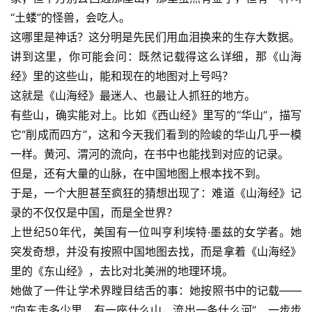
“土蝼”的怪兽，会吃人。
这哪里是神话？这分明是先民们用血泪换来的生存大数据。
讲到这里，你可能会问：既然记载得这么详细，那《山海
经》里的这些山，能和现在的地图对上号吗？
这就是《山海经》最迷人、也最让人抓狂的地方。
有些山，确实能对上。比如
《西山经》
里写的“华山”，描写
它“削成而四方”，这和今天我们看到的险峻的华山几乎一模
一样。黄河、渭河的流向，在书中也能找到对应的记录。
但是，还有大量的山脉，在中国地图上根本找不到。
于是，一个大胆甚至疯狂的猜想出现了：难道《山海经》记
录的不仅仅是中国，而是全世界？
上世纪50年代，美国有一位叫亨利埃特·墨兹的女学者。她
突发奇想，并没有按照中国地图去找，而是拿着《山海经》
里的《东山经》，去比对北美洲的地理环境。
她做了一件让学术界瞠目结舌的事：她按照书中的记载——
“向东走多少里，有一座什么山，流出一条什么河”，一步步