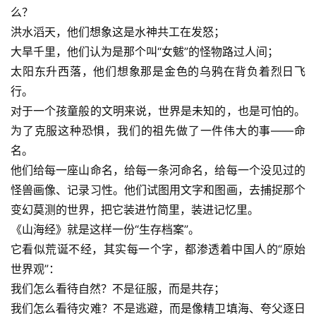
么？
洪水滔天，他们想象这是水神共工在发怒；
大旱千里，他们认为是那个叫“女魃”的怪物路过人间；
太阳东升西落，他们想象那是金色的乌鸦在背负着烈日飞
行。
对于一个孩童般的文明来说，世界是未知的，也是可怕的。
为了克服这种恐惧，我们的祖先做了一件伟大的事——命
名。
他们给每一座山命名，给每一条河命名，给每一个没见过的
怪兽画像、记录习性。他们试图用文字和图画，去捕捉那个
变幻莫测的世界，把它装进竹简里，装进记忆里。
《山海经》就是这样一份“生存档案”。
它看似荒诞不经，其实每一个字，都渗透着中国人的“原始
世界观”：
我们怎么看待自然？不是征服，而是共存；
我们怎么看待灾难？不是逃避，而是像精卫填海、夸父逐日