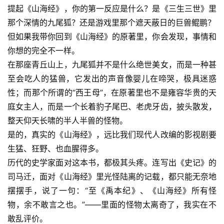
提起《山海经》，你的第一反应是什么？是《三生三世》里
那个深情的九尾狐？还是游戏里那个遮天蔽日的巨兽鲲鹏？
但如果我带你回到《山海经》的原著里，你会发现，事情和
你想的完全不一样。
在那座青丘山上，九尾狐并不是什么绝世美女，而是一种甚
至会吃人的猛兽，它发出的声音像婴儿在啼哭，极具迷惑
性；而那个所谓的“西王母”，在原著里也不是雍容华贵的天
庭女主人，而是一个长着豹子尾巴、老虎牙齿，披头散发，
整天仰天长啸的半人半兽的怪物。
是的，真实的《山海经》，远比我们现代人改编的影视剧要
生猛、狂野、也血腥得多。
历代的史学家面对这本书，都极其头疼。连写出
《史记》
的
司马迁，面对《山海经》里光怪陆离的记载，都只能无奈地
摆摆手，说了一句：“至《禹本纪》、《山海经》所有怪
物，余不敢言之也。”——里面的怪物太离奇了，我实在不
敢乱评价。