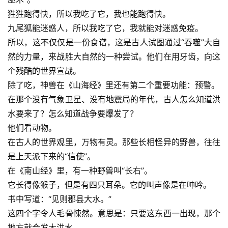
狌狌跑得快，所以我吃了它，我也能跑得快。
九尾狐能迷惑人，所以我吃了它，我就能对迷惑免疫。
所以，这不仅仅是一份食谱，这是古人试图通过“吞噬”大自
然的力量，来战胜大自然的一种尝试。他们在用牙齿，向这
个残酷的世界宣战。
除了吃，神兽在《山海经》里还有第二个重要功能：预警。
在那个没有气象卫星、没有地震局的年代，古人怎么知道洪
水要来了？怎么知道战争要爆发了？
他们看动物。
在古人的世界观里，万物有灵。那些长相怪异的野兽，往往
是上天派下来的“信使”。
在《南山经》里，有一种野兽叫“长右”。
它长得像猴子，但是有四只耳朵。它的叫声像是在呻吟。
书中写道：“见则郡县大水。”
这四个字令人毛骨悚然。意思是：只要这东西一出现，那个
地方就会发大洪水。