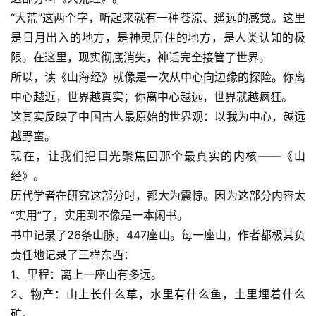
“大荒”这两个字，听起来就有一种苍凉、遥远的感觉。这里
是日月出入的地方，是神灵居住的地方，是人类认知的极
限。在这里，现实彻底消失，神话完全接管了世界。
所以，读《山海经》就像是一次从中心向边缘的探险。你离
中心越近，世界越真实；你离中心越远，世界就越疯狂。
这其实反映了中国古人最原始的世界观：以我为中心，越远
越野蛮。
现在，让我们把目光聚焦回那个最真实的内核——《山
经》。
历代学者在研究这部分时，都大为震惊。因为这部分内容太
“实用”了，实用到不像是一本闲书。
书中记录了26条山脉，447座山。每一座山，作者都极其负
责任地记录了三样东西：
1、里程：离上一座山有多远。
2、物产：山上长什么草，水里有什么鱼，土里埋着什么
矿。