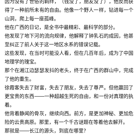
因为没有了世俗的羁绊，（钱没了，朋友没了），他反而获
得了一种前所未有的自由。他像一个野人一样，钻进每一个
山洞，爬上每一座孤峰。
他在广西的日记，是全书中最精彩、最科学的部分。
他发现了地下河的流向规律，他解释了钟乳石的成因，他甚
至纠正了前人关于这一地区水系的错误记载。
这些发现，在当时可能没人看，但在几百年后，成为了中国
地理学的瑰宝。
那个在湘江边瑟瑟发抖的老头，终于在广西的群山中，完成
了他的重生。
徐霞客失去了财富，失去了朋友，失去了尊严。但他赢回了
更宝贵的东西——一种超越生死的自由，和一份对真理的执
着。
他背着静闻的骨灰，继续向西。前方，是更加神秘、更加危
险的云贵高原。那里，有一个千古谜题在等着他去解开。
那就是——长江的源头，到底在哪里？