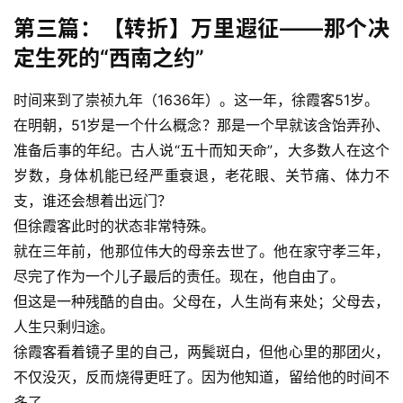
第三篇：【转折】万里遐征——那个决
定生死的“西南之约”
时间来到了崇祯九年（1636年）。这一年，徐霞客51岁。
在明朝，51岁是一个什么概念？那是一个早就该含饴弄孙、
准备后事的年纪。古人说“五十而知天命”，大多数人在这个
岁数，身体机能已经严重衰退，老花眼、关节痛、体力不
支，谁还会想着出远门？
但徐霞客此时的状态非常特殊。
就在三年前，他那位伟大的母亲去世了。他在家守孝三年，
尽完了作为一个儿子最后的责任。现在，他自由了。
但这是一种残酷的自由。父母在，人生尚有来处；父母去，
人生只剩归途。
徐霞客看着镜子里的自己，两鬓斑白，但他心里的那团火，
不仅没灭，反而烧得更旺了。因为他知道，留给他的时间不
多了。