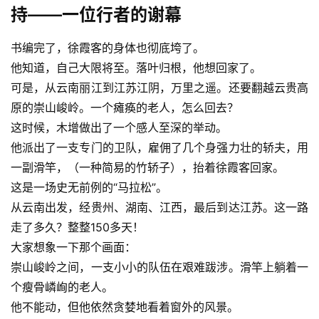
持——一位行者的谢幕
书编完了，徐霞客的身体也彻底垮了。
他知道，自己大限将至。落叶归根，他想回家了。
可是，从云南丽江到江苏江阴，万里之遥。还要翻越云贵高
原的崇山峻岭。一个瘫痪的老人，怎么回去？
这时候，木增做出了一个感人至深的举动。
他派出了一支专门的卫队，雇佣了几个身强力壮的轿夫，用
一副滑竿，（一种简易的竹轿子），抬着徐霞客回家。
这是一场史无前例的“马拉松”。
从云南出发，经贵州、湖南、江西，最后到达江苏。这一路
走了多久？整整150多天！
大家想象一下那个画面：
崇山峻岭之间，一支小小的队伍在艰难跋涉。滑竿上躺着一
个瘦骨嶙峋的老人。
他不能动，但他依然贪婪地看着窗外的风景。