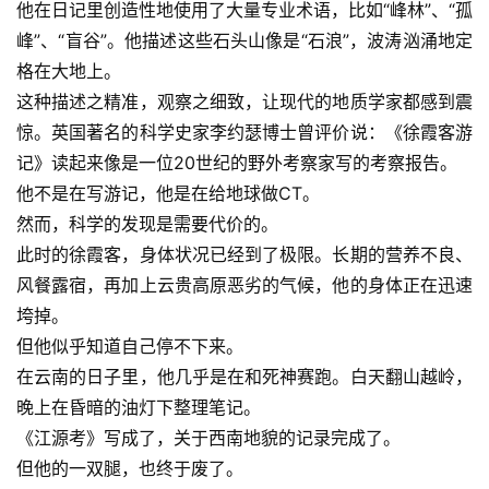
他在日记里创造性地使用了大量专业术语，比如“峰林”、“孤
峰”、“盲谷”。他描述这些石头山像是“石浪”，波涛汹涌地定
格在大地上。
这种描述之精准，观察之细致，让现代的地质学家都感到震
惊。英国著名的科学史家李约瑟博士曾评价说：《徐霞客游
记》读起来像是一位20世纪的野外考察家写的考察报告。
他不是在写游记，他是在给地球做CT。
然而，科学的发现是需要代价的。
此时的徐霞客，身体状况已经到了极限。长期的营养不良、
风餐露宿，再加上云贵高原恶劣的气候，他的身体正在迅速
垮掉。
但他似乎知道自己停不下来。
在云南的日子里，他几乎是在和死神赛跑。白天翻山越岭，
晚上在昏暗的油灯下整理笔记。
《江源考》写成了，关于西南地貌的记录完成了。
但他的一双腿，也终于废了。