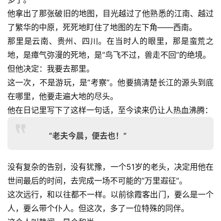
他拿出了那张破旧的地图，目光越过了他熟悉的江南、越过
了繁华的中原，死死地盯住了地图的左下角——西南。
那里是云南、贵州、四川。在当时人的眼里，那是蛮荒之
地，是瘴气弥漫的死地，是“鸟飞不过，兽走不回”的绝境。
但他决定：我要去那里。
这一次，不是游玩，是“考察”。他要搞清楚长江的源头到底
在哪里，他要走遍大地的尽头。
他在日记里写下了这样一句话，至今读来仍让人热血沸腾：
“老夫今晨，便去也！”
没有复杂的告别，没有犹豫，一个51岁的老头，决定用他在
世间最后的时间，去完成一场不可能的“万里遐征”。
这次远行，和以往都不一样。以前徐霞客出门，要么是一个
人，要么带个仆人。但这次，多了一位特殊的同伴。