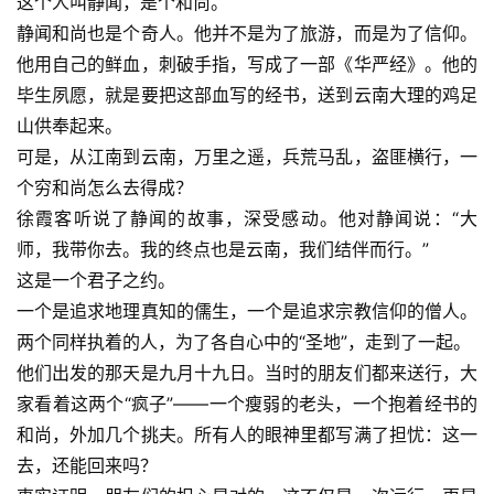
这个人叫静闻，是个和尚。
静闻和尚也是个奇人。他并不是为了旅游，而是为了信仰。
他用自己的鲜血，刺破手指，写成了一部《华严经》。他的
毕生夙愿，就是要把这部血写的经书，送到云南大理的鸡足
山供奉起来。
可是，从江南到云南，万里之遥，兵荒马乱，盗匪横行，一
个穷和尚怎么去得成？
徐霞客听说了静闻的故事，深受感动。他对静闻说：“大
师，我带你去。我的终点也是云南，我们结伴而行。”
这是一个君子之约。
一个是追求地理真知的儒生，一个是追求宗教信仰的僧人。
两个同样执着的人，为了各自心中的“圣地”，走到了一起。
他们出发的那天是九月十九日。当时的朋友们都来送行，大
家看着这两个“疯子”——一个瘦弱的老头，一个抱着经书的
和尚，外加几个挑夫。所有人的眼神里都写满了担忧：这一
去，还能回来吗？