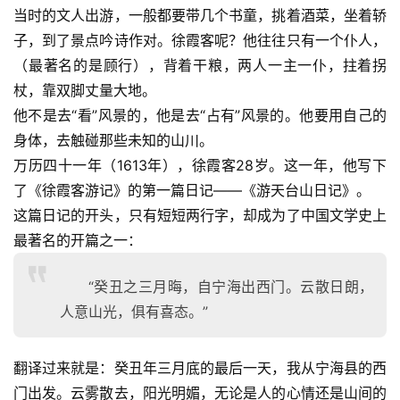
当时的文人出游，一般都要带几个书童，挑着酒菜，坐着轿
子，到了景点吟诗作对。徐霞客呢？他往往只有一个仆人，
（最著名的是顾行），背着干粮，两人一主一仆，拄着拐
杖，靠双脚丈量大地。
他不是去“看”风景的，他是去“占有”风景的。他要用自己的
身体，去触碰那些未知的山川。
万历四十一年（1613年），徐霞客28岁。这一年，他写下
了《徐霞客游记》的第一篇日记——《游天台山日记》。
这篇日记的开头，只有短短两行字，却成为了中国文学史上
最著名的开篇之一：
“癸丑之三月晦，自宁海出西门。云散日朗，
人意山光，俱有喜态。”
翻译过来就是：癸丑年三月底的最后一天，我从宁海县的西
门出发。云雾散去，阳光明媚，无论是人的心情还是山间的