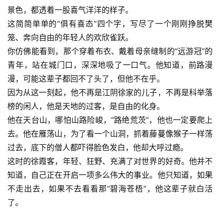
景色，都透着一股喜气洋洋的样子。
这简简单单的“俱有喜态”四个字，写尽了一个刚刚挣脱樊
笼、奔向自由的年轻人的欢欣雀跃。
你仿佛能看到，那个穿着布衣、戴着母亲缝制的“远游冠”的
青年，站在城门口，深深地吸了一口气。他知道，前路漫
漫，可能这辈子都回不了头了，但他不在乎。
因为从这一刻起，他不再是江阴徐家的儿子，不再是科举落
榜的闲人，他是天地的过客，是自由的化身。
他在天台山，哪怕山路险峻，“路绝荒茨”，他也一定要爬上
去。他在雁荡山，为了看一个山洞，抓着藤蔓像猴子一样荡
过去，底下的僧人都吓得脸色发白，他却大呼过瘾。
这时的徐霞客，年轻、狂野、充满了对世界的好奇。他并不
知道，自己正在开启一项多么伟大的事业。他只知道，如果
不走出去，如果不去看看那“碧海苍梧”，他这辈子就白活
了。