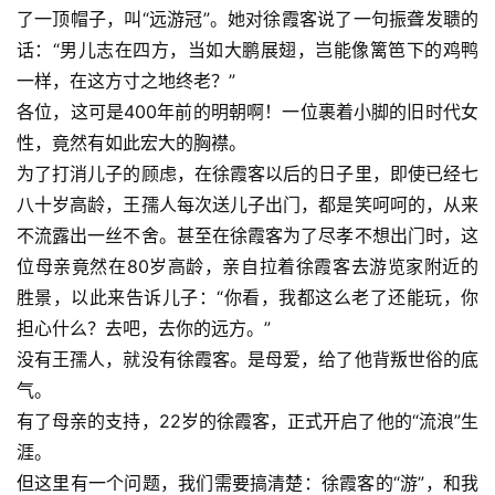
了一顶帽子，叫“远游冠”。她对徐霞客说了一句振聋发聩的
话：“男儿志在四方，当如大鹏展翅，岂能像篱笆下的鸡鸭
一样，在这方寸之地终老？”
各位，这可是400年前的明朝啊！一位裹着小脚的旧时代女
性，竟然有如此宏大的胸襟。
为了打消儿子的顾虑，在徐霞客以后的日子里，即使已经七
八十岁高龄，王孺人每次送儿子出门，都是笑呵呵的，从来
不流露出一丝不舍。甚至在徐霞客为了尽孝不想出门时，这
位母亲竟然在80岁高龄，亲自拉着徐霞客去游览家附近的
胜景，以此来告诉儿子：“你看，我都这么老了还能玩，你
担心什么？去吧，去你的远方。”
没有王孺人，就没有徐霞客。是母爱，给了他背叛世俗的底
气。
有了母亲的支持，22岁的徐霞客，正式开启了他的“流浪”生
涯。
但这里有一个问题，我们需要搞清楚：徐霞客的“游”，和我