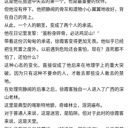
这是他在旅途中失去的第一个，也是最重要的伙伴。
但他没有停下。他把静闻的骨灰和遗物小心翼翼地收好，背
在自己的背上。
从此，一个人的朝圣，变成了两个人的承诺。
他在日记里发誓：“虽粉身碎骨，必达鸡足山！”
带着这份沉甸甸的承诺，徐霞客变得更加无畏。他似乎已经
把生死置之度外。以前遇到危险还会害怕，现在？连死都不
怕了，还怕什么？
这种心态的变化，直接促成了他后来在地理学上的重大突
破。因为只有这种不要命的人，才敢去那些没人敢去的禁
地。
在处理完静闻的后事之后，徐霞客独自一人进入了广西的深
山老林。
这里是典型的喀斯特地貌，奇峰林立，溶洞遍布。
对于普通人来说，这是迷宫，是陷阱。但对于此时的徐霞客
来说，这是天堂。