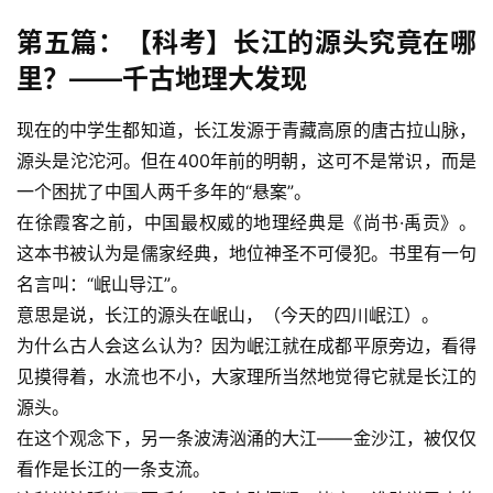
第五篇：【科考】长江的源头究竟在哪
里？——千古地理大发现
现在的中学生都知道，长江发源于青藏高原的唐古拉山脉，
源头是沱沱河。但在400年前的明朝，这可不是常识，而是
一个困扰了中国人两千多年的“悬案”。
在徐霞客之前，中国最权威的地理经典是《尚书·禹贡》。
这本书被认为是儒家经典，地位神圣不可侵犯。书里有一句
名言叫：“岷山导江”。
意思是说，长江的源头在岷山，（今天的四川岷江）。
为什么古人会这么认为？因为岷江就在成都平原旁边，看得
见摸得着，水流也不小，大家理所当然地觉得它就是长江的
源头。
在这个观念下，另一条波涛汹涌的大江——金沙江，被仅仅
看作是长江的一条支流。