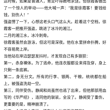
这时候，如果是普通人，肯定吓得跪地求饶。但徐霞客做出
了一个惊人的举动——他大喊一声：“我是徐霞客！要钱给
钱，别伤人！”
强盗愣了一下，心想这老头口气这么大。趁着这个空档，徐
霞客一把推开强盗，跳进了冰冷的湘江。
二月的湘江水，冰冷刺骨。
徐霞客虽然会游泳，但这可是深夜。他在水里拼命扑腾，好
不容易爬上岸。
当他站在岸边瑟瑟发抖时，才发现自己有多狼狈：
第一，赤身裸体。为了逃命，他连衣服都没来得及穿，身上
只剩一条底裤。
第二，身无分文。所有的行李、银两、干粮，统统都在船
上，被强盗洗劫一空。
第三，同伴受伤。静闻和尚虽然也逃了出来，但他那部用血
写的《华严经》，连同他的袈裟，全没了。静闻受了重伤，
更重要的是，精神崩溃了。