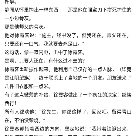
件事。
静闻从怀里掏出一样东西——那是他在强盗刀下拼死护住的
一小包骨灰。
那是他师父的骨灰。
他对徐霞客说：“施主，经书没了，但我还在，师父还在。
只要还有一口气，我就要去鸡足山。”
这句话，像一道闪电，击中了徐霞客。
是啊，只要人还在，有什么过不去的？
徐霞客重新振作起来。他利用自己仅存的一点人脉，（毕竟
是江阴望族），终于联系上了当地的一个朋友。朋友送来了
几件旧衣服和一点米。
有了这点微薄的补给，徐霞客做出了一个疯狂的决定：继续
西行！
所有人都劝他：“徐先生，你都这样了，回家吧。留得青山
在，不怕没柴烧。”
徐霞客却指着西边的方向，坚定地说：“我带着铁锨出来，