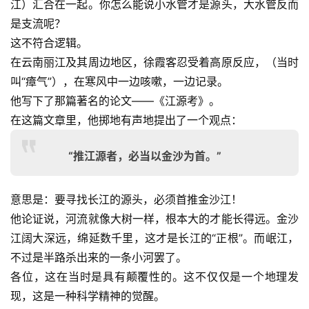
江）汇合在一起。你怎么能说小水管才是源头，大水管反而
是支流呢？
这不符合逻辑。
在云南丽江及其周边地区，徐霞客忍受着高原反应，（当时
叫“瘴气”），在寒风中一边咳嗽，一边记录。
他写下了那篇著名的论文——《江源考》。
在这篇文章里，他掷地有声地提出了一个观点：
“推江源者，必当以金沙为首。”
意思是：要寻找长江的源头，必须首推金沙江！
他论证说，河流就像大树一样，根本大的才能长得远。金沙
江阔大深远，绵延数千里，这才是长江的“正根”。而岷江，
不过是半路杀出来的一条小河罢了。
各位，这在当时是具有颠覆性的。这不仅仅是一个地理发
现，这是一种科学精神的觉醒。