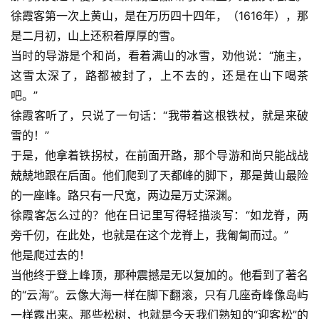
徐霞客第一次上黄山，是在万历四十四年，（1616年），那
是二月初，山上还积着厚厚的雪。
当时的导游是个和尚，看着满山的冰雪，劝他说：“施主，
这雪太深了，路都被封了，上不去的，还是在山下喝茶
吧。”
徐霞客听了，只说了一句话：“我带着这根铁杖，就是来破
雪的！”
于是，他拿着铁拐杖，在前面开路，那个导游和尚只能战战
兢兢地跟在后面。他们爬到了天都峰的脚下，那是黄山最险
的一座峰。路只有一尺宽，两边是万丈深渊。
徐霞客怎么过的？他在日记里写得轻描淡写：“如龙脊，两
旁千仞，在此处，也就是在这个龙脊上，我匍匐而过。”
他是爬过去的！
当他终于登上峰顶，那种震撼是无以复加的。他看到了著名
的“云海”。云像大海一样在脚下翻滚，只有几座奇峰像岛屿
一样露出来。那些松树，也就是今天我们熟知的“迎客松”的