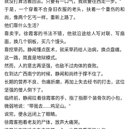
就没打算活着回去。只要有一口气，我就要往西走一步。”
于是，一个穿着不合身旧衣服的老头，扶着一个重伤的和
尚，像两个乞丐一样，重新上路了。
他们靠什么生活？
靠卖字。徐霞客的书法不错，他就沿途给人写对联、写扇
面，换几个铜板，买几个馒头。
靠挖草药。静闻懂点医术，就采草药给人治病，换点盘缠。
这一路，简直是地狱模式。
然而，人的意志再坚强，也敌不过肉体的衰败。
在到达广西南宁的时候，静闻和尚终于撑不住了。
长期的营养不良、伤痛折磨，再加上失去经书的打击，这位
坚强的僧人倒下了。
临终前，静闻拉着徐霞客的手，指了指那个装骨灰的小包，
微弱地说：“带我去……鸡足山。”
说完，便永远闭上了眼睛。
徐霞客抱着老友的尸体，放声大痛哭。