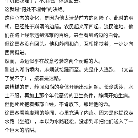
个坑把我埋了，不用把尸体运回去。”
这就是“何处不埋骨”的决绝。
这种心态的变化，是因为他太清楚前方的凶险了。此时的明
朝，已经处于崩溃的边缘。农民起义军四起，流民遍地。他
们在路上经常遇到逃难的百姓，甚至看到路边的白骨。
但徐霞客没有回头。他和静闻和尚，互相搀扶着，一步步向
西南挺进。
然而，命运似乎在故意考验这两个虔诚的人。
刚进入湖南境内，麻烦就接踵而至。先是仆人逃跑，（太苦
了受不了），接着是迷路。
最糟糕的是，静闻和尚的身体开始出现问题。长途跋涉，水
土不服，再加上那个年代恶劣的卫生条件，静闻开始生病。
但他死死抱着那部血经，不肯放下。那是他的命。
徐霞客看着虚弱的静闻，心里充满了内疚。因为是他提议走
水路（坐船），本以为水路轻松，没想到却把他们送入了一
个巨大的陷阱。