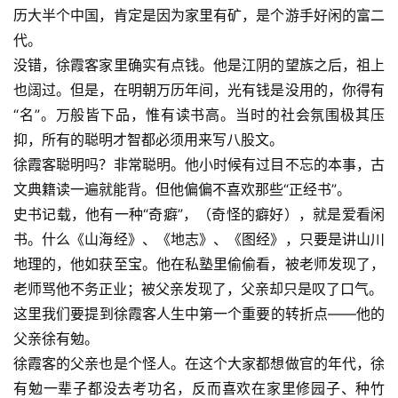
历大半个中国，肯定是因为家里有矿，是个游手好闲的富二
代。
没错，徐霞客家里确实有点钱。他是江阴的望族之后，祖上
也阔过。但是，在明朝万历年间，光有钱是没用的，你得有
“名”。万般皆下品，惟有读书高。当时的社会氛围极其压
抑，所有的聪明才智都必须用来写八股文。
徐霞客聪明吗？非常聪明。他小时候有过目不忘的本事，古
文典籍读一遍就能背。但他偏偏不喜欢那些“正经书”。
史书记载，他有一种“奇癖”，（奇怪的癖好），就是爱看闲
书。什么
《山海经》
、《地志》、《图经》，只要是讲山川
地理的，他如获至宝。他在私塾里偷偷看，被老师发现了，
老师骂他不务正业；被父亲发现了，父亲却只是叹了口气。
这里我们要提到徐霞客人生中第一个重要的转折点——他的
父亲徐有勉。
徐霞客的父亲也是个怪人。在这个大家都想做官的年代，徐
有勉一辈子都没去考功名，反而喜欢在家里修园子、种竹