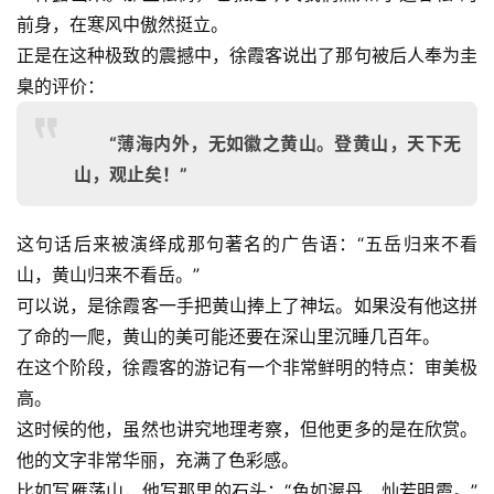
前身，在寒风中傲然挺立。
正是在这种极致的震撼中，徐霞客说出了那句被后人奉为圭
臬的评价：
“薄海内外，无如徽之黄山。登黄山，天下无
山，观止矣！”
这句话后来被演绎成那句著名的广告语：“五岳归来不看
山，黄山归来不看岳。”
可以说，是徐霞客一手把黄山捧上了神坛。如果没有他这拼
了命的一爬，黄山的美可能还要在深山里沉睡几百年。
在这个阶段，徐霞客的游记有一个非常鲜明的特点：审美极
高。
这时候的他，虽然也讲究地理考察，但他更多的是在欣赏。
他的文字非常华丽，充满了色彩感。
比如写雁荡山，他写那里的石头：“色如渥丹，灿若明霞。”