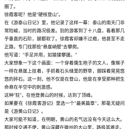
圈了。
徐霞客呢？他是“硬核登山”。
在《游泰山日记》里，他记录了这样一幕：泰山的南天门非
常险峻，当时的路况极差。别的游客到了十八盘，看着那几
乎垂直的石阶，腿都软了。徐霞客却嫌不过瘾，他甚至不走
正路，专门找那些“悬崖峭壁”去攀爬。
他写道：“手足并用，如猿猱攀援。”
大家想象一下这个画面：一个穿着儒生袍子的文人，像猴子
一样在悬崖上挂着，手抓着石头缝里的野草，脚踩着晃晃悠
悠的碎石。这一刻，他不仅是在登山，他是在享受那种把生
命悬在半空中的刺激感。
这种“狂”，在他登黄山的时候，达到了顶峰。
如果要在《徐霞客游记》里选一个“最美篇章”，那毫无疑问
是《游黄山日记》。
大家可能不知道，在明朝，黄山的名气远没有今天这么大。
那时候交通不便，黄山深藏在徽州的大山里，路极其难走。