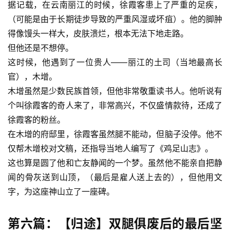
据记载，在云南丽江的时候，徐霞客患上了严重的足疾，
（可能是由于长期徒步导致的严重风湿或坏疽）。他的脚肿
得像馒头一样大，皮肤溃烂，根本无法下地走路。
但他还是不想停。
这时候，他遇到了一位贵人——丽江的土司（当地最高长
官），木增。
木增虽然是少数民族首领，但他非常敬重读书人。他听说有
个叫徐霞客的奇人来了，非常高兴，不仅盛情款待，还成了
徐霞客的粉丝。
在木增的府邸里，徐霞客虽然腿不能动，但脑子没停。他不
仅帮木增校对文稿，还指导当地人编写了《鸡足山志》。
这也算是圆了他和亡友静闻的一个梦。虽然他不能亲自把静
闻的骨灰送到山顶，（最后是雇人送上去的），但他用文
字，为这座神山立了一座碑。
第六篇：【归途】双腿俱废后的最后坚