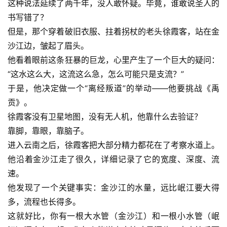
这种说法延续了两千年，没人敢怀疑。毕竟，谁敢说圣人的
书写错了？
但是，那个穿着破旧衣服、拄着拐杖的老头徐霞客，站在金
沙江边，皱起了眉头。
他看着眼前这条狂暴的巨龙，心里产生了一个巨大的疑问：
“这水这么大，这流这么急，怎么可能只是支流？”
于是，他决定做一个“离经叛道”的举动——他要挑战
《禹
贡》
。
徐霞客没有卫星地图，没有无人机，他靠什么去验证？
靠脚，靠眼，靠脑子。
进入云南之后，徐霞客把大部分精力都花在了考察水道上。
他沿着金沙江走了很久，详细记录了它的宽度、深度、流
速。
他发现了一个关键事实：金沙江的水量，远比岷江要大得
多，流程也长得多。
这就好比，你有一根大水管（金沙江）和一根小水管（岷