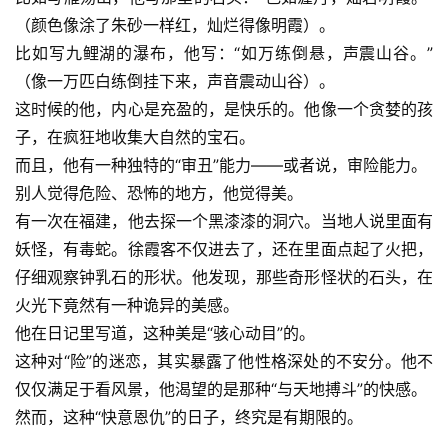
（颜色像涂了朱砂一样红，灿烂得像明霞）。
比如写九鲤湖的瀑布，他写：“如万练倒悬，声震山谷。”
（像一万匹白练倒挂下来，声音震动山谷）。
这时候的他，内心是充盈的，是快乐的。他像一个贪婪的孩
子，在疯狂地收集大自然的宝石。
而且，他有一种独特的“审丑”能力——或者说，审险能力。
别人觉得危险、恐怖的地方，他觉得美。
有一次在福建，他去探一个黑漆漆的洞穴。当地人说里面有
妖怪，有毒蛇。徐霞客不仅进去了，还在里面点起了火把，
仔细观察钟乳石的形状。他发现，那些奇形怪状的石头，在
火光下竟然有一种诡异的美感。
他在日记里写道，这种美是“骇心动目”的。
这种对“险”的迷恋，其实暴露了他性格深处的不安分。他不
仅仅满足于看风景，他渴望的是那种“与天地搏斗”的快感。
然而，这种“快意恩仇”的日子，终究是有期限的。