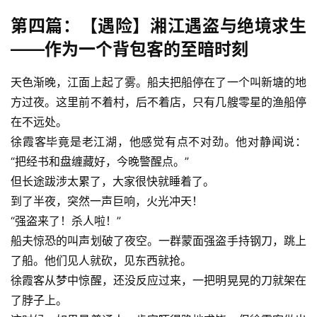
第四篇：【遇险】湘江遇盗与绝境求生
——作为一个背包客的至暗时刻
天色渐晚，江面上起了雾。船夫把船停在了一个叫新塘的地
方过夜。这里前不着村，后不着店，只有几艘零星的渔船停
在不远处。
徐霞客毕竟是老江湖，他感觉有点不对劲。他对静闻说：
“把经书和盘缠藏好，今晚警醒点。”
但长途跋涉太累了，大家很快就睡着了。
到了半夜，突然一声巨响，火光冲天！
“强盗来了！杀人啦！”
船夫惊恐的叫声划破了夜空。一群蒙面强盗手持钢刀，跳上
了船。他们见人就砍，见东西就抢。
徐霞客从梦中惊醒，还没反应过来，一把明晃晃的刀就架在
了脖子上。