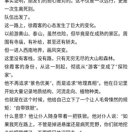
事实证明，朋友们的担心是对的。这不仅是一次远行，更是
一次生离死别。
登录
注册
队伍出发了。
这一路上，徐霞客的心态发生了巨大的变化。
以前游黄山、泰山，虽然也险，但毕竟是在成熟的景区。周
围有寺庙，有补给，甚至还有轿夫。
但一进入西南地界，画风突变。
这里没有客栈，没有路，只有无穷无尽的大山和森林。
徐霞客的身份，从这一刻起，彻底从“游客”变成了“探险
家”。
他不再追求“景色优美”，而是追求“地理真相”。他在日记里
开始大量记录地质结构、河流走向、植物种类。
也就是在这个时候，他给自己立下了一个让人毛骨悚然的规
矩：“自带铁锨”。
什么意思？他让仆人随身带着一把铁锨。他对仆人说：“如
果我死在路上，不管是掉进悬崖还是病死荒野，你们就地挖