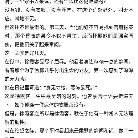
对于一个读书人来说，还有什么比这更绝望的？
没有钱，没有衣服，没有尊严。在这个荒郊野外，叫天不
应，叫地不灵。
但这还不是最惨的。第二天，当他们好不容易找到官府报案
时，那个昏庸的县令不仅不帮忙，反而怀疑他们是强盗同
伙，把他们关了起来审问。
这一关就是好几天。
在狱中，徐霞客受尽了屈辱。他看着身边奄奄一息的静闻，
看着那个为了信仰几乎付出生命的老友，第一次感到了深深
的无力感。
他在日记里写道：“身无寸缕，寒冻欲死。”
这是徐霞客一生中最至暗的时刻。他曾豪言壮语要走遍天
下，如今却连一件遮体的衣服都没有。
但是，徐霞客之所以是徐霞客，就在于他有一种常人无法理
解的韧性。
就在绝望之际，那个平时看起来最柔弱的静闻和尚，做了一