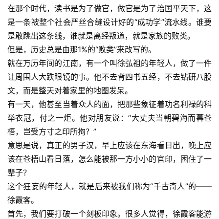
在那个时代，读书是为了做官，做官是为了治国平天下，这
是一条被整个社会严丝合缝设计好的“成功学”流水线。谁要
是敢跳出这条线，谁就是离经叛道，就是家族的败类。
但是，历史总是由那1%的“败类”来改写的。
就在万历年间的江南，有一个叫
徐弘祖
的年轻人，做了一件
让周围人大跌眼镜的事。他不去背四书五经，不去钻研八股
文，而是整天对着家里的地图发呆。
有一天，他甚至当着众人的面，把那些象征着功名利禄的科
举衣冠，付之一炬。他对朋友说：“大丈夫当朝碧海而暮苍
梧，岂受方寸之印所拘？”
意思是说，真正的男子汉，早上应该在东海看日出，晚上应
该在苍梧山看日落，怎么能被那一方小小的官印，困住了一
辈子？
这个狂妄的年轻人，就是后来被我们称为“千古奇人”的——
徐霞客。
首先，我们要打破一个刻板印象。很多人觉得，徐霞客能游