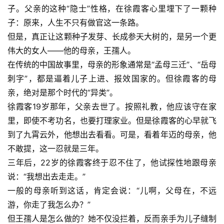
子。父亲的这种“隐士”性格，在徐霞客心里埋下了一颗种
子：原来，人生不只有做官这一条路。
但是，真正让这颗种子发芽、长成参天大树的，是另一个更
伟大的女人——他的母亲，
王孺人
。
在传统的中国故事里，母亲的形象通常是“孟母三迁”、“岳母
刺字”，都是逼着儿子上进、报效国家的。但徐霞客的母
亲，绝对是那个时代的“异类”。
徐霞客19岁那年，父亲去世了。按照礼教，他应该守在家
里，即使不考功名，也要打理家业。但是徐霞客的心早就飞
到了九霄云外，他想出去看看。可是，看着年迈的母亲，他
不敢提，这一忍就是三年。
三年后，22岁的徐霞客终于忍不住了，他试探性地跟母亲
说：“我想出去走走。”
一般的母亲听到这话，肯定会说：“儿啊，父母在，不远
游，你走了我怎么办？”
但王孺人是怎么做的？她不仅没拦着，反而亲手为儿子缝制