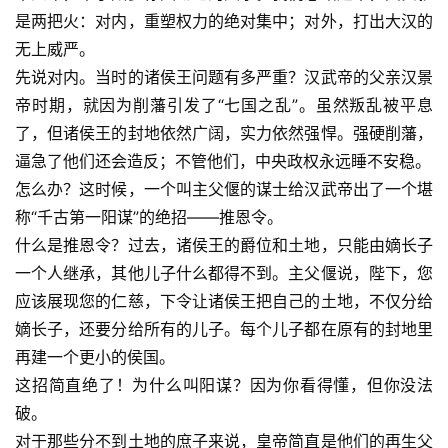
是两把火：对内，重塑权力的绝对集中；对外，打出大汉的
无上威严。
先说对内。当时的诸侯王问题有多严重？汉武帝的父亲汉景
帝时期，就因为削藩引发了“
七国之乱
”。虽然叛乱被平息
了，但诸侯王的封地依然广阔，实力依然强悍。强硬削藩，
逼急了他们还会造反；不管他们，中央政权永远睡不安稳。
怎么办？这时候，一个叫主父偃的谋士给汉武帝出了一个堪
称“千古第一阳谋”的绝招——推恩令。
什么是推恩令？过去，诸侯王的爵位和土地，只能由嫡长子
一个人继承，其他儿子什么都得不到。主父偃说，陛下，您
应该展现您的仁慈，下令让诸侯王把自己的土地，不仅分给
嫡长子，还要分给所有的儿子。每个儿子都在原有的封地里
再建一个更小的侯国。
这招简直绝了！为什么叫阳谋？因为你看得懂，但你没法
破。
对于那些分不到土地的庶子来说，皇帝简直是他们的再生父