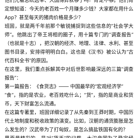
他们光看总统选举、大国博弈就够了吗？肯定不够。他们肯
定想知道：今天的老百姓一个月赚多少钱？大家都在用什么
App？甚至每天的猪肉价格是多少？
班固，就是两千年前那个敏锐捕捉到这些信息的“社会学大
师”。他跳出了帝王将相的圈子，用十篇专门的“调查报告”
（也就是十志），把汉朝的经济、地理、法律、水利、甚至
图书目录，安排得明明白白。这也是《汉书》被公认为“古
代百科全书”的原因。
在这里，我们重点拆解其中对后世影响最深远的三篇“调查
报告”：
第一篇报告：
《食货志》
—— 中国最早的“宏观经济学”
“食”，指的是农业，老百姓吃什么；“货”，指的是商业和货
币，天下财富怎么流通。
在这篇专著里，班固详细记录了从先秦到王莽时期，中国历
代土地制度和税收政策的演变。比如，汉朝的通货膨胀是怎
么发生的？汉武帝为了打匈奴，是怎么搞盐铁国有化的？