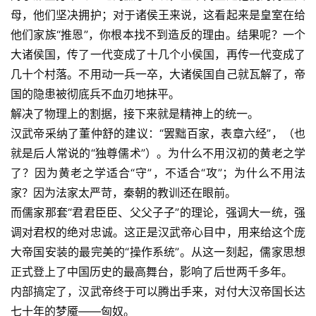
母，他们坚决拥护；对于诸侯王来说，这看起来是皇室在给
他们家族“推恩”，你根本找不到造反的理由。结果呢？一个
大诸侯国，传了一代变成了十几个小侯国，再传一代变成了
几十个村落。不用动一兵一卒，大诸侯国自己就瓦解了，帝
国的隐患被彻底兵不血刃地抹平。
解决了物理上的割据，接下来就是精神上的统一。
汉武帝采纳了董仲舒的建议：“罢黜百家，表章六经”，（也
就是后人常说的“独尊儒术”）。为什么不用汉初的黄老之学
了？因为黄老之学适合“守”，不适合“攻”；为什么不用法
家？因为法家太严苛，秦朝的教训还在眼前。
而儒家那套“君君臣臣、父父子子”的理论，强调大一统，强
调对君权的绝对忠诚。这正是汉武帝心目中，用来给这个庞
大帝国安装的最完美的“操作系统”。从这一刻起，儒家思想
正式登上了中国历史的最高舞台，影响了后世两千多年。
内部搞定了，汉武帝终于可以腾出手来，对付大汉帝国长达
七十年的梦魇——匈奴。