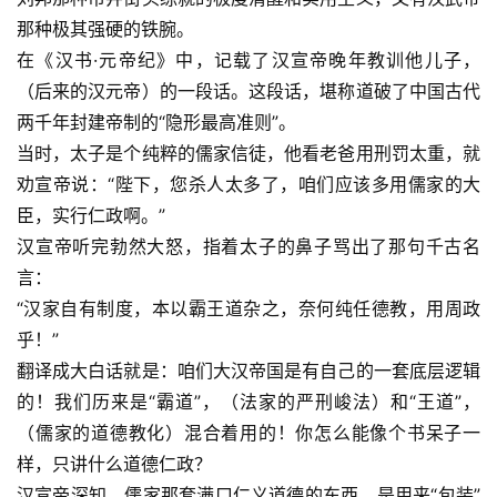
那种极其强硬的铁腕。
在《汉书·元帝纪》中，记载了汉宣帝晚年教训他儿子，
（后来的汉元帝）的一段话。这段话，堪称道破了中国古代
两千年封建帝制的“隐形最高准则”。
当时，太子是个纯粹的儒家信徒，他看老爸用刑罚太重，就
劝宣帝说：“陛下，您杀人太多了，咱们应该多用儒家的大
臣，实行仁政啊。”
汉宣帝听完勃然大怒，指着太子的鼻子骂出了那句千古名
言：
“汉家自有制度，本以霸王道杂之，奈何纯任德教，用周政
乎！”
翻译成大白话就是：咱们大汉帝国是有自己的一套底层逻辑
的！我们历来是“霸道”，（法家的严刑峻法）和“王道”，
（儒家的道德教化）混合着用的！你怎么能像个书呆子一
样，只讲什么道德仁政？
汉宣帝深知，儒家那套满口仁义道德的东西，是用来“包装”