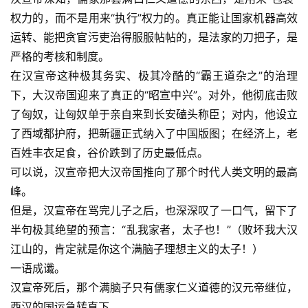
权力的，而不是用来“执行”权力的。真正能让国家机器高效
运转、能把贪官污吏治得服服帖帖的，是法家的刀把子，是
严格的考核和制度。
在汉宣帝这种极其务实、极其冷酷的“霸王道杂之”的治理
下，大汉帝国迎来了真正的“昭宣中兴”。对外，他彻底击败
了匈奴，让匈奴单于亲自来到长安磕头称臣；对内，他设立
了西域都护府，把新疆正式纳入了中国版图；在经济上，老
百姓丰衣足食，谷价跌到了历史最低点。
可以说，汉宣帝把大汉帝国推向了那个时代人类文明的最高
峰。
但是，汉宣帝在骂完儿子之后，也深深叹了一口气，留下了
半句极其绝望的预言：“乱我家者，太子也！”（败坏我大汉
江山的，肯定就是你这个满脑子理想主义的太子！）
一语成谶。
汉宣帝死后，那个满脑子只有儒家仁义道德的汉元帝继位，
西汉的国运急转直下。