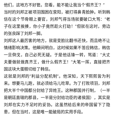
他们，这地方不好管。您看，能不能让我当个‘假齐王’？”
当时的刘邦正被项羽围困在荥阳，被打得鼻青脸肿。听到韩
信在这个节骨眼上要官，刘邦气得当场就要破口大骂：“老
子在这里挨揍，你小子竟然趁火打劫！”但就在这时，旁边
的张良踩了刘邦一脚。
刘邦这人最厉害的地方，就是变脸比翻书还快，而且绝不让
情绪影响决策。他瞬间明白，这时候如果不答应韩信，韩信
一旦倒戈，自己必死无疑。于是他话锋一转，骂道：“大丈
夫要做就做真齐王，做什么假齐王！”大笔一挥，直接把齐
国这块大蛋糕切给了韩信。
这就是刘邦的“利益分配机制”。他深知，天下熙熙皆为利
来。想要马儿跑，就必须给马儿吃草。为了打败项羽，刘邦
把大半个中国都分封给了异姓王。这种郡国并行制，（一半
是朝廷直辖的郡县，一半是分封给功臣的诸侯国），其实是
刘邦在实力不足时的妥协。这虽然给后来的帝国留下了隐
患，但在当时，这是唯一能破局的实用手段。