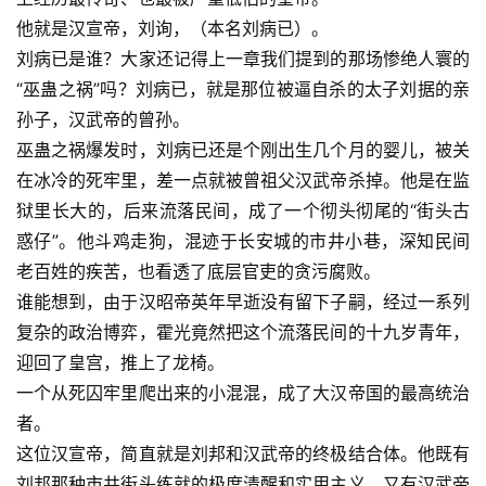
他就是汉宣帝，刘询，（本名刘病已）。
刘病已是谁？大家还记得上一章我们提到的那场惨绝人寰的
“巫蛊之祸”吗？刘病已，就是那位被逼自杀的太子刘据的亲
孙子，汉武帝的曾孙。
巫蛊之祸爆发时，刘病已还是个刚出生几个月的婴儿，被关
在冰冷的死牢里，差一点就被曾祖父汉武帝杀掉。他是在监
狱里长大的，后来流落民间，成了一个彻头彻尾的“街头古
惑仔”。他斗鸡走狗，混迹于长安城的市井小巷，深知民间
老百姓的疾苦，也看透了底层官吏的贪污腐败。
谁能想到，由于汉昭帝英年早逝没有留下子嗣，经过一系列
复杂的政治博弈，霍光竟然把这个流落民间的十九岁青年，
迎回了皇宫，推上了龙椅。
一个从死囚牢里爬出来的小混混，成了大汉帝国的最高统治
者。
这位汉宣帝，简直就是刘邦和汉武帝的终极结合体。他既有
刘邦那种市井街头练就的极度清醒和实用主义，又有汉武帝