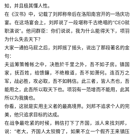
知，并且极其懂人性。
在《汉书》中，记载了刘邦称帝后在洛阳南宫开的一场庆功
宴。在这场宴会上，刘邦说了一段堪称千古绝唱的“CEO就
职演说”。他问群臣：你们说说，我为什么能得天下，项羽
为什么失去天下？
大家一通拍马屁之后，刘邦摇了摇头，说出了那段著名的金
句：
夫运筹策帷帐之中，决胜於千里之外，吾不如子房。镇国
家，抚百姓，给馈饟，不绝粮道，吾不如萧何。连百万之
军，战必胜，攻必取，吾不如韩信。此三者，皆人杰也，吾
能用之，此吾所以取天下也。项羽有一范增而不能用，此其
所以为我擒也。
你看，这就是实用主义者的最高境界。刘邦不追求个人的完
美，他只追求目标的达成。
在战争最吃紧的时候，韩信打下了齐国，派人来找刘邦，
说：“老大，齐国人太狡猾了，如果不立一个假齐王来镇压