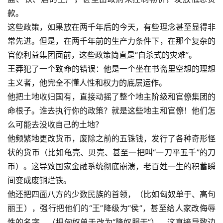
款。
这些政策，如果放在两千年后的今天，有些理念甚至显得非
常先进。但是，在两千年前的生产力条件下，在那个复杂的
官僚利益集团面前，这些政策简直是“自杀式的灾难”。
王莽犯了一个致命的错误：他是一个坐在书斋里空想的理想
主义者，他完全不懂人性和权力的底层运作。
他把土地收归国有，直接动摇了整个地主阶级和官僚集团的
命根子。谁去执行你的政策？就是这些地主和官僚！他们怎
么可能去没收自己的土地？
他频繁地更改货币，废除之前的五铢钱，发行了各种奇形怪
状的货币（比如龟壳、贝壳、甚至一把叫“一刀平五千”的刀
币）。这导致国家金融系统彻底崩溃，老百姓一生的积蓄瞬
间变成废铜烂铁。
他还把四面八方的少数民族的首领，（比如匈奴单于、高句
丽王），强行把他们的“王”降级为“侯”，甚至给人家改侮辱
性的名字，（把匈奴单于改为“降奴服于”）。这直接导致边