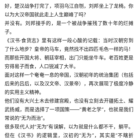
好，楚汉战争打完了，项羽乌江自刎，刘邦坐上了龙椅。你
以为大汉帝国就此走上人生巅峰了吗？
并没有。刘邦接手的，是一个被战争摧残了数十年的烂摊
子。
《汉书·食货志》里有这样一段心酸的记载：当时汉朝穷到
了什么地步？皇帝的马车，竟然找不出四匹毛色一样的马！
而那些开国大将、朝廷宰相，出门只能坐牛车。老百姓更是
穷得易子而食，人口锐减了大半。
面对这样一个奄奄一息的帝国，汉朝初年的统治集团（包括
后来的吕后，以及汉文帝、汉景帝），再次展现了极度冷静
的实用主义精神。
他们没有大兴土木去修建宫殿，也没有立刻去开疆拓土、耀
武扬威，而是选择了一项国策——“黄老之学”，也就是我们
常说的“无为而治”。
很多现代人对“无为”有误解，以为就是什么都不干，躺平。
但在《汉书》的逻辑里，汉初的“无为”，其实是“不瞎折