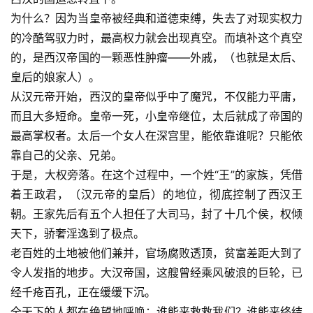
为什么？因为当皇帝被经典和道德束缚，失去了对现实权力
的冷酷驾驭力时，最高权力就会出现真空。而填补这个真空
的，是西汉帝国的一颗恶性肿瘤——外戚，（也就是太后、
皇后的娘家人）。
从汉元帝开始，西汉的皇帝似乎中了魔咒，不仅能力平庸，
而且大多短命。皇帝一死，小皇帝继位，太后就成了帝国的
最高掌权者。太后一个女人在深宫里，能依靠谁呢？只能依
靠自己的父亲、兄弟。
于是，大权旁落。在这个过程中，一个姓“王”的家族，凭借
着王政君，（汉元帝的皇后）的地位，彻底控制了西汉王
朝。王家先后有五个人担任了大司马，封了十几个侯，权倾
天下，骄奢淫逸到了极点。
老百姓的土地被他们兼并，官场腐败透顶，贫富差距大到了
令人发指的地步。大汉帝国，这艘曾经乘风破浪的巨轮，已
经千疮百孔，正在缓缓下沉。
全天下的人都在绝望地呼唤：谁能来救救我们？谁能来终结