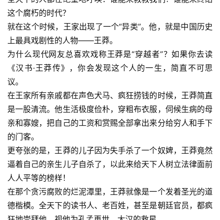
这个腐朽的时代？
就在这个时候，王家出现了一个“异类”。他，就是中国历史
上最具戏剧性的人物——王莽。
为什么现代网友总喜欢戏称王莽是“穿越者”？如果你去读
《汉书·王莽传》，你会发现这个人的一生，简直不可思
议。
在王家所有亲戚都在声色犬马、疯狂捞钱的时候，王莽简直
是一股清流。他生活极度俭朴，穿粗布衣服，伺候生病的母
亲和寡嫂，把自己的工资和赏赐全部拿出来分给穷人和手下
的门客。
更夸张的是，王莽的儿子因为失手杀了一个奴婢，王莽竟然
逼着自己的亲生儿子自杀了，以此来给天下人树立法律面前
人人平等的榜样！
在那个贪污腐败的烂泥潭里，王莽就像是一个发着圣光的道
德楷模。全天下的读书人、老百姓，甚至是朝廷官员，都疯
狂地崇拜他，视他为孔孟再世，大汉的救星。