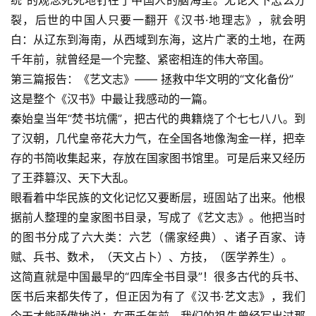
统”的观念死死地钉在了中国人的脑海里。无论天下怎么分
裂，后世的中国人只要一翻开《汉书·地理志》，就会明
白：从辽东到海南，从西域到东海，这片广袤的土地，在两
千年前，就曾经是一个完整、紧密相连的伟大帝国。
第三篇报告：《艺文志》—— 拯救中华文明的“文化备份”
这是整个《汉书》中最让我感动的一篇。
秦始皇当年“焚书坑儒”，把古代的典籍烧了个七七八八。到
了汉朝，几代皇帝花大力气，在全国各地像淘金一样，把幸
存的书简收集起来，存放在国家图书馆里。可是后来又经历
了王莽篡汉、天下大乱。
眼看着中华民族的文化记忆又要断层，班固站了出来。他根
据前人整理的皇家图书目录，写成了《艺文志》。他把当时
的图书分成了六大类：六艺（儒家经典）、诸子百家、诗
赋、兵书、数术，（天文占卜）、方技，（医学养生）。
这简直就是中国最早的“四库全书目录”！很多古代的兵书、
医书后来都失传了，但正因为有了《汉书·艺文志》，我们