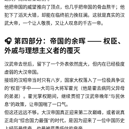
他把帝国的威望推向了顶点，也几乎把帝国的骨血熬干；他
犯下了滔天大错，却能在临终前力挽狂澜。这就是真实的汉
武大帝，一个让人敬畏，又让人叹息的千古一帝。
🎧 第四部分：帝国的余晖 —— 权臣、
外戚与理想主义者的覆灭
汉武帝去世后，留下了一个外表依然庞大，但内在已经极度
虚弱的大汉帝国。
接班的汉昭帝当时只有八岁，国家大权落入了一位极具争议
的“权臣”手中——大司马大将军霍光（他是霍去病同父异母
的弟弟）。霍光掌权期间，继续贯彻了汉武帝晚年“与民休
息”的政策，让帝国喘了一口气。
但这还远远不够。大汉帝国真正迎来第二次巅峰，或者说真
正走向“综合国力最强”的时代，是因为迎来了一位中国历史
上经历最传奇、也最被严重低估的皇帝。