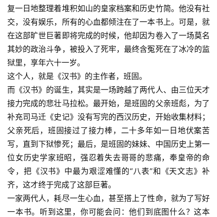
复一日地整理着堆积如山的皇家档案和历史竹简。他没有社
交，没有娱乐，所有的心血都倾注在了一本书上。可是，就
在这部旷世巨著即将完成的时候，他却因为卷入了一场莫名
其妙的政治斗争，被投入了死牢，最终含冤死在了冰冷的监
狱里，享年六十一岁。
这个人，就是《汉书》的主作者，班固。
而《汉书》的诞生，其实是一场跨越了两代人、由三位天才
接力完成的悲壮马拉松。最开始，是班固的父亲班彪，为了
补充司马迁
《史记》
没有写完的西汉历史，开始收集材料；
父亲死后，班固接过了接力棒，二十多年如一日地伏案苦
写，直到下狱惨死；最后，是班固的妹妹、中国历史上第一
位女历史学家
班昭
，强忍着失去哥哥的悲痛，奉皇帝的命
令，把《汉书》中最为艰涩难懂的“八表”和《天文志》补
齐，这才终于完成了这部巨著。
一家两代人，耗尽一生心血，甚至搭上了性命，就为了写好
一本书。听到这里，你可能会问：他们到底图什么？这本