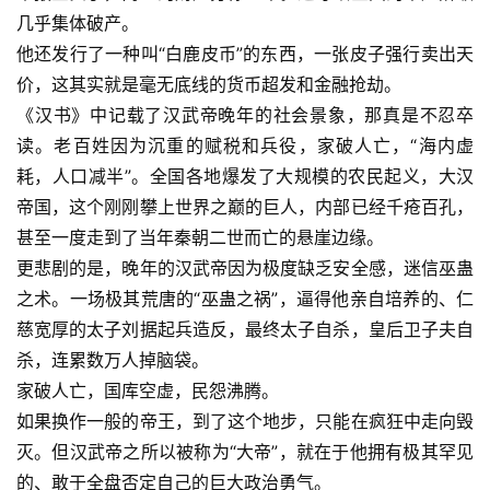
几乎集体破产。
登录
注册
他还发行了一种叫“白鹿皮币”的东西，一张皮子强行卖出天
价，这其实就是毫无底线的货币超发和金融抢劫。
《汉书》中记载了汉武帝晚年的社会景象，那真是不忍卒
读。老百姓因为沉重的赋税和兵役，家破人亡，“海内虚
耗，人口减半”。全国各地爆发了大规模的农民起义，大汉
帝国，这个刚刚攀上世界之巅的巨人，内部已经千疮百孔，
甚至一度走到了当年秦朝二世而亡的悬崖边缘。
更悲剧的是，晚年的汉武帝因为极度缺乏安全感，迷信巫蛊
之术。一场极其荒唐的“巫蛊之祸”，逼得他亲自培养的、仁
慈宽厚的太子刘据起兵造反，最终太子自杀，皇后卫子夫自
杀，连累数万人掉脑袋。
家破人亡，国库空虚，民怨沸腾。
如果换作一般的帝王，到了这个地步，只能在疯狂中走向毁
灭。但汉武帝之所以被称为“大帝”，就在于他拥有极其罕见
的、敢于全盘否定自己的巨大政治勇气。