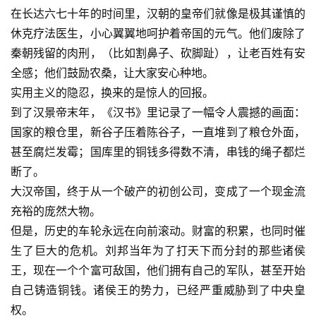
在长达六七十年的时间里，汉朝的皇帝们就像是极其谨慎的
休克疗法医生，小心翼翼地呵护着帝国的元气。他们废除了
秦朝残留的肉刑，（比如割鼻子、砍脚趾），让老百姓有安
全感；他们鼓励农桑，让大家安心种地。
实用主义的隐忍，换来的是惊人的回报。
到了汉景帝末年，《汉书》里记录了一幅令人震撼的画面：
国家的粮仓里，新谷子压着陈谷子，一直堆到了粮仓外面，
甚至腐烂发霉；国库里的铜钱多得数不清，串钱的绳子都烂
断了。
大汉帝国，终于从一个破产的初创公司，变成了一个现金流
充裕的庞然大物。
但是，历史的车轮永远在向前滚动。财富的积累，也同时催
生了巨大的危机。刘邦当年为了打天下而分封的那些诸侯
王，现在一个个富可敌国，他们拥有自己的军队，甚至开始
自己铸造铜钱。诸侯王的势力，已经严重威胁到了中央皇
权。