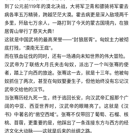
到了公元前119年的漠北决战，大将军卫青和骠骑将军霍去
病各率五万精骑，跨越茫茫大漠。霍去病更是深入敌境两千
多里，歼敌七万余人，一路打到了今天的蒙古国境内，在狼
居胥山举行了祭天大典！
这就是中国武将的最高荣誉——“封狼居胥”。匈奴主力被彻
底打残，“漠南无王庭”。
而在铁血征伐的同时，还有一场通向未知世界的伟大冒险。
汉武帝为了联络大月氏夹击匈奴，派出了一个叫张骞的使
者，踏上了向西的旅途。张骞这一去，就是十三年。他被匈
奴抓住了两次，甚至在匈奴娶妻生子，但他始终没有忘记汉
武帝交给他的汉节。
当张骞历经九死一生，终于逃回长安，向汉武帝汇报那个广
阔的中亚、西亚世界时，汉武帝的眼睛亮了。这就是《汉
书》中著名的“凿空西域”。张骞不仅带回了葡萄、石榴、核
桃、苜蓿，更重要的是，他踩出了一条连接东方与西方的经
济文化大动脉——这就是后来的丝绸之路。