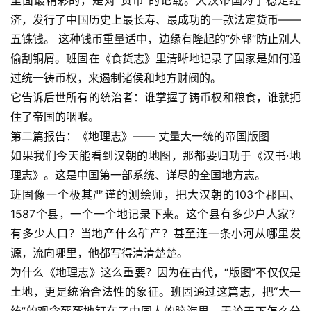
里面最精彩的，是对“货币”的记载。大汉帝国为了稳定经
济，发行了中国历史上最长寿、最成功的一款法定货币——
五铢钱。 这种钱币重量适中，边缘有隆起的“外郭”防止别人
偷刮铜屑。班固在《食货志》里清晰地记录了国家是如何通
过统一铸币权，来遏制诸侯和地方财阀的。
它告诉后世所有的统治者：谁掌握了铸币权和粮食，谁就扼
住了帝国的咽喉。
第二篇报告：《地理志》—— 丈量大一统的帝国版图
如果我们今天能看到汉朝的地图，那都要归功于《汉书·地
理志》。这是中国第一部系统、详尽的全国地方志。
班固像一个极其严谨的测绘师，把大汉朝的103个郡国、
1587个县，一个一个地记录下来。这个县有多少户人家？
有多少人口？当地产什么矿产？甚至连一条小河从哪里发
源，流向哪里，他都写得清清楚楚。
为什么《地理志》这么重要？因为在古代，“版图”不仅仅是
土地，更是统治合法性的象征。班固通过这篇志，把“大一