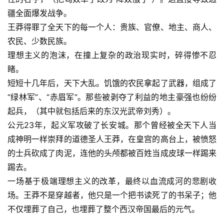
疆全面爆发战争。
王莽得罪了全天下的每一个人：贵族、官僚、地主、商人、
农民、少数民族。
理想主义的泡沫，在撞上复杂的政治现实时，碎得惨不忍
睹。
短短十几年后，天下大乱。饥饿的农民拿起了武器，组成了
“绿林军”、“赤眉军”。那些被剥夺了利益的地主豪强也纷纷
起兵，（其中就包括后来的东汉光武帝刘秀）。
公元23年，起义军攻破了长安城。那个曾经被全天下人当
成神明一样崇拜的道德圣人王莽，在皇宫的高台上，被愤怒
的士兵砍成了肉泥，连他的头颅都被百姓当成皮球一样踢来
踢去。
一场基于极端理想主义的改革，最终以血流成河的悲剧收
场。王莽不是穿越者，他只是一个把书读死了的书呆子；他
不仅埋葬了自己，也埋葬了整个西汉帝国最后的元气。