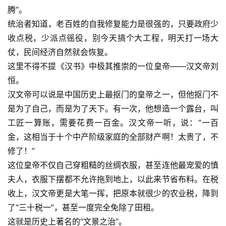
腾”。
统治者知道，老百姓的自我修复能力是很强的，只要政府少
收点税，少派点徭役，别今天搞个大工程，明天打一场大
仗，民间经济自然就会恢复。
这里不得不提《汉书》中极其推崇的一位皇帝——汉文帝刘
恒。
汉文帝可以说是中国历史上最抠门的皇帝之一，但他抠门不
是为了自己，而是为了天下。有一次，他想造一个露台，叫
工匠一算账，需要花费一百金。汉文帝一听，说：“一百
金，这相当于十个中产阶级家庭的全部财产啊！太贵了，不
修了！”
这位皇帝不仅自己穿粗糙的丝绸衣服，甚至连他最宠爱的慎
夫人，衣服下摆都不允许拖到地上，以此来节省布料。在税
收上，汉文帝更是大笔一挥，把原本就很少的农业税，降到
了“三十税一”，甚至一度完全免除了田租。
这就是历史上著名的“文景之治”。