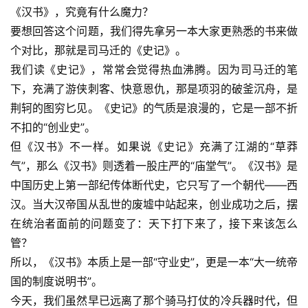
《汉书》，究竟有什么魔力？
要想回答这个问题，我们得先拿另一本大家更熟悉的书来做
个对比，那就是司马迁的《史记》。
我们读《史记》，常常会觉得热血沸腾。因为司马迁的笔
下，充满了游侠刺客、快意恩仇，那是项羽的破釜沉舟，是
荆轲的图穷匕见。《史记》的气质是浪漫的，它是一部不折
不扣的“创业史”。
但《汉书》不一样。如果说《史记》充满了江湖的“草莽
气”，那么《汉书》则透着一股庄严的“庙堂气”。《汉书》是
中国历史上第一部纪传体断代史，它只写了一个朝代——西
汉。当大汉帝国从乱世的废墟中站起来，创业成功之后，摆
在统治者面前的问题变了：天下打下来了，接下来该怎么
管？
所以，《汉书》本质上是一部“守业史”，更是一本“大一统帝
国的制度说明书”。
今天，我们虽然早已远离了那个骑马打仗的冷兵器时代，但