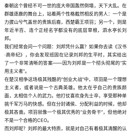
秦朝这个曾经不可一世的庞大帝国轰然倒塌，天下大乱。在
群雄逐鹿的舞台上，站着两个性格截然相反的男人：一个是
力拔山兮气盖世的贵族后裔，西楚霸王项羽；另一个，则是
年近半百、连个正经名字都没有的底层草根，泗水亭长刘
邦。
我们经常会问一个问题：刘邦凭什么赢？如果你去读《汉书
·高帝纪》，你会发现班固在记录刘邦的生平时，其实给出
了一个非常清晰的答案——因为刘邦是一个彻头彻尾的“实
用主义者”。
在楚汉相争这场极其残酷的“创业大战”中，项羽是一个理想
主义者，或者说是一个古典英雄。他太在乎自己的贵族颜
面，太相信个人的武力。他打仗喜欢身先士卒，享受那种单
挑千军万马的快感。但在分封诸侯、分配利益的时候，他却
极其吝啬。项羽就像一个极其优秀的“业务骨干”，但他绝对
不是一个合格的CEO。
而刘邦呢？刘邦的最大特质，就是对自己有着极其清醒的认