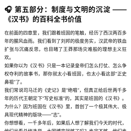
🎧 第五部分：制度与文明的沉淀 ——
《汉书》的百科全书价值
在前面的四章里，我们跟着班固的笔触，经历了西汉两百多
年的腥风血雨。我们看到了刘邦的极度务实，汉武帝的铁血
扩张与沉痛反思，也目睹了王莽那场灾难般的理想主义狂
欢。
如果你以为《汉书》只是一本记录皇帝们怎么打仗、怎么争
权夺利的故事书，那你就太小看班固，也太小看这部“正史
鼻祖”了。
我们常说司马迁的《史记》是“绝唱”，但真正给后世两千多
年的历代王朝定下“写史标准”的，其实是班固的《汉书》。
为什么？因为班固在《汉书》里，首创了一个极其伟大、极
具现代精神的版块——“志”。
你想想看，一千多年后，如果后人想了解我们今天的时代，