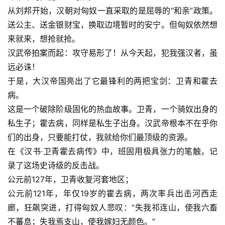
从刘邦开始，汉朝对匈奴一直采取的是屈辱的“和亲”政策。
送公主、送金银财宝，换取边境暂时的安宁。但匈奴依然想
来就来，想抢就抢。
汉武帝拍案而起：攻守易形了！从今天起，犯我强汉者，虽
远必诛！
于是，大汉帝国亮出了它最锋利的两把宝剑：卫青和霍去
病。
这是一个破除阶级固化的热血故事。卫青，一个骑奴出身的
私生子；霍去病，同样是私生子出身。汉武帝根本不在乎你
们的出身，只要能打仗，我就给你们最顶级的资源。
在《
汉书·卫青霍去病传
》中，班固用极具张力的笔触，记
录了这场史诗级的反击战。
公元前127年，卫青收复河套地区；
公元前121年，年仅19岁的霍去病，两次率兵出击河西走
廊，狂飙突进，打得匈奴人悲叹：“失我祁连山，使我六畜
不蕃息；失我焉支山，使我嫁妇无颜色。”