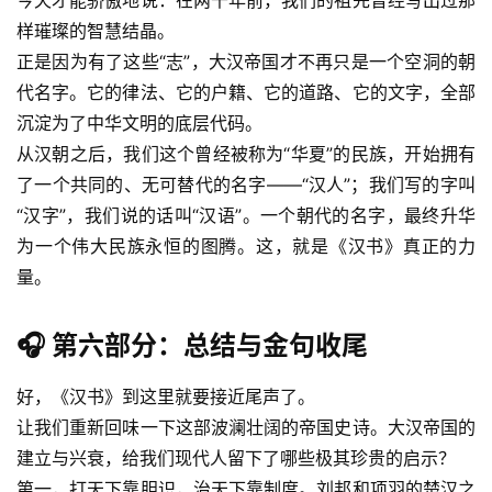
今天才能骄傲地说：在两千年前，我们的祖先曾经写出过那
样璀璨的智慧结晶。
正是因为有了这些“志”，大汉帝国才不再只是一个空洞的朝
代名字。它的律法、它的户籍、它的道路、它的文字，全部
沉淀为了中华文明的底层代码。
从汉朝之后，我们这个曾经被称为“华夏”的民族，开始拥有
了一个共同的、无可替代的名字——“汉人”；我们写的字叫
“汉字”，我们说的话叫“汉语”。一个朝代的名字，最终升华
为一个伟大民族永恒的图腾。这，就是《汉书》真正的力
量。
🎧 第六部分：总结与金句收尾
好，《汉书》到这里就要接近尾声了。
让我们重新回味一下这部波澜壮阔的帝国史诗。大汉帝国的
建立与兴衰，给我们现代人留下了哪些极其珍贵的启示？
第一，打天下靠胆识，治天下靠制度。刘邦和项羽的楚汉之