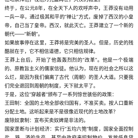
终于，在公元8年，在全天下人的欢呼声中，王莽没有动用
一兵一卒，通过极其和平的“禅让”方式，废掉了西汉的小皇
帝，自己当了皇帝。西汉，就此灭亡。王莽建立了一个新的
朝代——“新朝”。
如果故事停在这里，王莽将是完美的圣人。但是，历史的残
酷就在于，它不相信道德，它只相信规律。
王莽上台后，开始了他轰轰烈烈的“改革”。他是一个极端
的、原教旨主义的儒家信徒。他认为，现在的社会之所以这
么烂，是因为我们偏离了古代（周朝）的圣人大道。只要我
们完全退回到周朝的制度，天下就太平了。
于是，这位“穿越者”颁布了一系列惊世骇俗的政策：
王田制：全国的土地全部收归国有，不准买卖。按人口重新
分配土地。这听起来是不是很像近现代的土地改革？
废除奴隶制：宣布买卖奴婢是非法的。
国家垄断与计划经济：实行“五均六筦”制度，国家全面控制
盐、铁、酒的生产，甚至由政府来控制物价，发放低息贷