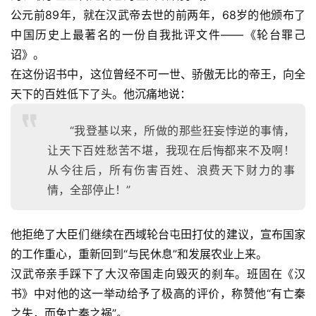
公元前89年，就在汉武帝去世的前两年，68岁的他颁布了
中国历史上最著名的一份自我批评文件——《轮台罪己
诏》。
在这份诏书中，这位曾经不可一世、骄傲无比的帝王，向全
天下的百姓低下了头。他沉痛地说：
“我登基以来，所做的那些狂妄悖逆的事情，
让天下百姓愁苦不堪，我现在后悔都来不及啊！
从今往后，所有伤害百姓、浪费天下财力的事
情，全部停止！”
他拒绝了大臣们继续在西域轮台屯田打仗的建议，宣布国家
的工作重心，重新回到“与民休息”和发展农业上来。
汉武帝亲手踩下了大汉帝国走向毁灭的刹车。班固在《汉
书》中对他的这一举动给予了极高的评价，称赞他“有亡秦
之失，而免亡秦之祸”。