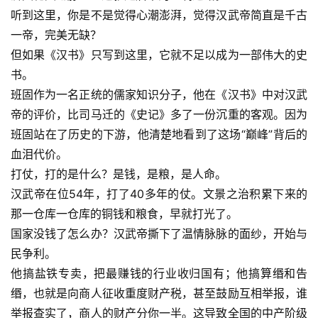
听到这里，你是不是觉得心潮澎湃，觉得汉武帝简直是千古
一帝，完美无缺？
但如果《汉书》只写到这里，它就不足以成为一部伟大的史
书。
班固作为一名正统的儒家知识分子，他在《汉书》中对汉武
帝的评价，比司马迁的《史记》多了一份沉重的客观。因为
班固站在了历史的下游，他清楚地看到了这场“巅峰”背后的
血泪代价。
打仗，打的是什么？是钱，是粮，是人命。
汉武帝在位54年，打了40多年的仗。文景之治积累下来的
那一仓库一仓库的铜钱和粮食，早就打光了。
国家没钱了怎么办？汉武帝撕下了温情脉脉的面纱，开始与
民争利。
他搞盐铁专卖，把最赚钱的行业收归国有；他搞算缗和告
缗，也就是向商人征收重度财产税，甚至鼓励互相举报，谁
举报查实了，商人的财产分你一半。这导致全国的中产阶级