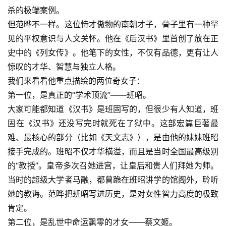
杀的极端案例。
但范晔不一样。这位恃才傲物的南朝才子，骨子里有一种罕
见的平权意识与人文关怀。他在《后汉书》里首创了放在正
史中的
《列女传》
。他笔下的女性，不仅有品德，更有让人
惊叹的才华、智慧与独立人格。
我们来看看他重点描绘的两位奇女子：
第一位，是真正的“学术顶流”——班昭。
大家可能都知道《汉书》是班固写的，但很少有人知道，班
固在《汉书》还没写完时就死在了狱中。这部宏篇巨著最
难、最核心的部分（比如《天文志》），是由他的妹妹班昭
接手完成的。班昭不仅才华横溢，而且是当时全国最高级别
的“教授”。皇帝多次召她进宫，让皇后和贵人们拜她为师。
当时的超级大学者马融，都曾跪在班昭讲学的馆阁外，聆听
她的教诲。范晔把班昭写进历史，是对女性智力高度的极致
肯定。
第二位，是乱世中命运飘零的才女——蔡文姬。