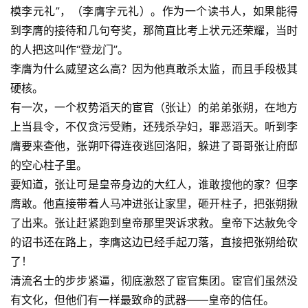
模李元礼”，（李膺字元礼）。作为一个读书人，如果能得
到李膺的接待和几句夸奖，那简直比考上状元还荣耀，当时
的人把这叫作“登龙门”。
李膺为什么威望这么高？因为他真敢杀太监，而且手段极其
硬核。
有一次，一个权势滔天的宦官（张让）的弟弟张朔，在地方
上当县令，不仅贪污受贿，还残杀孕妇，罪恶滔天。听到李
膺要来查他，张朔吓得连夜逃回洛阳，躲进了哥哥张让府邸
的空心柱子里。
要知道，张让可是皇帝身边的大红人，谁敢搜他的家？但李
膺敢。他直接带着人马冲进张让家里，砸开柱子，把张朔揪
了出来。张让赶紧跑到皇帝那里哭诉求救。皇帝下达赦免令
的诏书还在路上，李膺这边已经手起刀落，直接把张朔给砍
了！
清流名士的步步紧逼，彻底激怒了宦官集团。宦官们虽然没
有文化，但他们有一样最致命的武器——皇帝的信任。