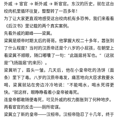
外戚 -> 宦官 -> 新外戚 -> 新宦官。东汉的历史，就在这台
绞肉机里循环往复，整整转了一百多年！
为了让大家更直观地感受这台绞肉机有多恐怖，我们来看看
《后汉书》里记载的两个真实案例。
先看外戚的巅峰——梁冀。
梁冀是顺帝时期太后的哥哥。他掌握大权二十多年，嚣张到
了什么程度？当时的汉质帝还是个八岁的小屁孩，在朝堂上
看梁冀不顺眼，随口嘟囔了一句：“此跋扈将军也。”（这就
是“飞扬跋扈”的来历）。
梁冀听了，眉头一皱。几天后，他在小皇帝吃的汤饼（面
条）里下了毒。八岁的汉质帝毒发，痛苦地向大臣求救要水
喝，梁冀就站在旁边冷冷地说：“不能喝水，喝水死得更
快。”就这样，眼睁睁看着小皇帝被毒死。
连皇帝都敢随便毒死，可见外戚的权力膨胀到了何种地步。
再看宦官的反击——厕所密谋。
梁冀立了新的皇帝——汉桓帝。汉桓帝隐忍了十几年，终于