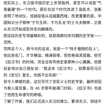
但实际上，东汉是中国历史上非常独特、甚至可以说是“气
骨最硬”的一个时代。蔡伦在这个时代改进了造纸术，张衡
发明了地动仪，班超投笔从戎威震西域，而更重要的是，中
国知识分子那种“宁为玉碎，不为瓦全”的士大夫精神，正是
从东汉开始成型并走向巅峰的。
把这段历史写得最精彩的，就是南朝刘宋时期的史学家——
范晔
。
范晔这个人，用今天的话说，就是一个“恃才傲物的狂人”。
他出身名门，才华横溢，精通音律，但性格极其孤傲。他写
《后汉书》的时候，完全没有传统史家那种小心翼翼。他曾
狂妄地对自己朋友说：“我这本《后汉书》，就算是司马迁
的《史记》复生，也挑不出毛病！”
但令人唏嘘的是，这位写尽了忠臣义士的史学家，最终却因
为卷入谋反案，在 48 岁那年被满门抄斩。《后汉书》也成
了他用生命谱写的绝唱。
了解了作者，我们正式进入东汉的建立。要讲东汉，就绕不