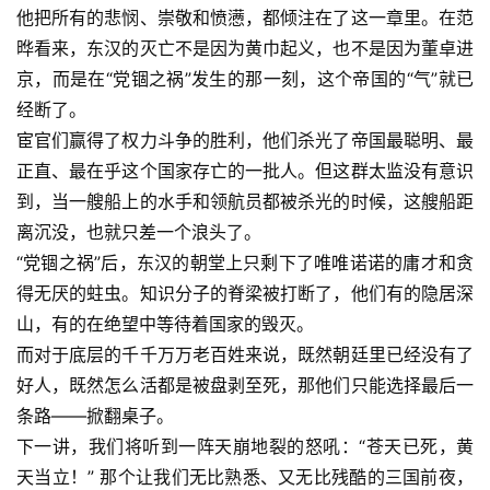
他把所有的悲悯、崇敬和愤懑，都倾注在了这一章里。在范
晔看来，东汉的灭亡不是因为黄巾起义，也不是因为董卓进
京，而是在“党锢之祸”发生的那一刻，这个帝国的“气”就已
经断了。
宦官们赢得了权力斗争的胜利，他们杀光了帝国最聪明、最
正直、最在乎这个国家存亡的一批人。但这群太监没有意识
到，当一艘船上的水手和领航员都被杀光的时候，这艘船距
离沉没，也就只差一个浪头了。
“党锢之祸”后，东汉的朝堂上只剩下了唯唯诺诺的庸才和贪
得无厌的蛀虫。知识分子的脊梁被打断了，他们有的隐居深
山，有的在绝望中等待着国家的毁灭。
而对于底层的千千万万老百姓来说，既然朝廷里已经没有了
好人，既然怎么活都是被盘剥至死，那他们只能选择最后一
条路——掀翻桌子。
下一讲，我们将听到一阵天崩地裂的怒吼：“苍天已死，黄
天当立！” 那个让我们无比熟悉、又无比残酷的三国前夜，