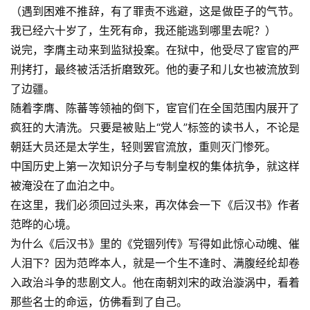
（遇到困难不推辞，有了罪责不逃避，这是做臣子的气节。
我已经六十岁了，生死有命，我还能逃到哪里去呢？）
说完，李膺主动来到监狱投案。在狱中，他受尽了宦官的严
刑拷打，最终被活活折磨致死。他的妻子和儿女也被流放到
了边疆。
随着李膺、陈蕃等领袖的倒下，宦官们在全国范围内展开了
疯狂的大清洗。只要是被贴上“党人”标签的读书人，不论是
朝廷大员还是太学生，轻则罢官流放，重则灭门惨死。
中国历史上第一次知识分子与专制皇权的集体抗争，就这样
被淹没在了血泊之中。
在这里，我们必须回过头来，再次体会一下《后汉书》作者
范晔的心境。
为什么《后汉书》里的《党锢列传》写得如此惊心动魄、催
人泪下？因为范晔本人，就是一个生不逢时、满腹经纶却卷
入政治斗争的悲剧文人。他在南朝刘宋的政治漩涡中，看着
那些名士的命运，仿佛看到了自己。