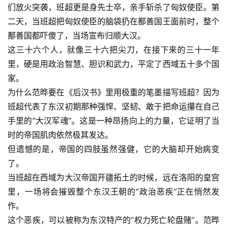
们放火突袭，班超更是身先士卒，亲手斩杀了匈奴使臣。第
二天，当班超把匈奴使臣的脑袋扔在鄯善国王面前时，整个
鄯善国都吓傻了，当场宣布归顺大汉。
这三十六个人，就像三十六把尖刀，在接下来的三十一年
里，硬是用政治智慧、胆识和武力，平定了西域五十多个国
家。
为什么范晔要在《后汉书》里用极重的笔墨描写班超？因为
班超代表了东汉初期那种强悍、坚韧、敢于把命运攥在自己
手里的“大汉军魂”。这是一种昂扬向上的力量，它证明了当
时的帝国肌肉依然极其发达。
但遗憾的是，帝国的四肢虽然强健，它的大脑却开始病变
了。
当班超在西域为大汉帝国开疆拓土的时候，远在洛阳的皇宫
里，一场将会摧毁整个东汉王朝的“政治恶疾”正在悄然发
作。
这个恶疾，可以被称为东汉特产的“权力死亡轮盘赌”。范晔