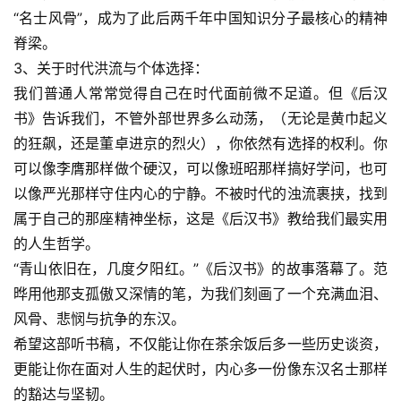
“名士风骨”，成为了此后两千年中国知识分子最核心的精神
脊梁。
3、关于时代洪流与个体选择：
我们普通人常常觉得自己在时代面前微不足道。但《后汉
书》告诉我们，不管外部世界多么动荡，（无论是黄巾起义
的狂飙，还是董卓进京的烈火），你依然有选择的权利。你
可以像李膺那样做个硬汉，可以像班昭那样搞好学问，也可
以像严光那样守住内心的宁静。不被时代的浊流裹挟，找到
属于自己的那座精神坐标，这是《后汉书》教给我们最实用
的人生哲学。
“青山依旧在，几度夕阳红。”《后汉书》的故事落幕了。范
晔用他那支孤傲又深情的笔，为我们刻画了一个充满血泪、
风骨、悲悯与抗争的东汉。
希望这部听书稿，不仅能让你在茶余饭后多一些历史谈资，
更能让你在面对人生的起伏时，内心多一份像东汉名士那样
的豁达与坚韧。