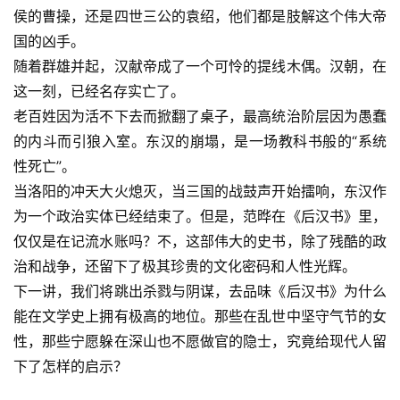
侯的曹操，还是四世三公的袁绍，他们都是肢解这个伟大帝
国的凶手。
随着群雄并起，汉献帝成了一个可怜的提线木偶。汉朝，在
这一刻，已经名存实亡了。
老百姓因为活不下去而掀翻了桌子，最高统治阶层因为愚蠢
的内斗而引狼入室。东汉的崩塌，是一场教科书般的“系统
性死亡”。
当洛阳的冲天大火熄灭，当三国的战鼓声开始擂响，东汉作
为一个政治实体已经结束了。但是，范晔在《后汉书》里，
仅仅是在记流水账吗？不，这部伟大的史书，除了残酷的政
治和战争，还留下了极其珍贵的文化密码和人性光辉。
下一讲，我们将跳出杀戮与阴谋，去品味《后汉书》为什么
能在文学史上拥有极高的地位。那些在乱世中坚守气节的女
性，那些宁愿躲在深山也不愿做官的隐士，究竟给现代人留
下了怎样的启示？