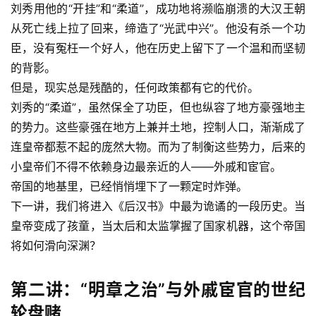
刘秀用他的“开挂”和“柔道”，成功地将濒临崩溃的大汉王朝
从死亡线上拉了回来，缔造了“光武中兴”。他没有杀一个功
臣，没有冤枉一个好人，他在历史上留下了一个温和而坚韧
的背影。
但是，现实总是残酷的，任何政策都有它的代价。
刘秀的“柔道”，虽然保全了功臣，但也纵容了地方豪强地主
的势力。这些豪强在地方上兼并土地，控制人口，渐渐成了
连皇帝都惹不起的庞然大物。而为了制衡这些势力，后来的
小皇帝们不得不依赖身边最亲近的人——外戚和宦官。
帝国的地基里，已经悄悄埋下了一颗定时炸弹。
下一讲，我们将进入《后汉书》中最为诡谲的一段历史。当
皇帝变成了孩童，当太后和太监掌握了国家机器，这个帝国
将如何滑向深渊？
第二讲：“明章之治”与外戚宦官的世纪
轮盘赌