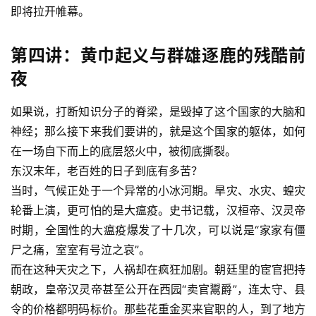
即将拉开帷幕。
第四讲：黄巾起义与群雄逐鹿的残酷前
夜
如果说，打断知识分子的脊梁，是毁掉了这个国家的大脑和
神经；那么接下来我们要讲的，就是这个国家的躯体，如何
在一场自下而上的底层怒火中，被彻底撕裂。
东汉末年，老百姓的日子到底有多苦？
当时，气候正处于一个异常的小冰河期。旱灾、水灾、蝗灾
轮番上演，更可怕的是大瘟疫。史书记载，汉桓帝、汉灵帝
时期，全国性的大瘟疫爆发了十几次，可以说是“家家有僵
尸之痛，室室有号泣之哀”。
而在这种天灾之下，人祸却在疯狂加剧。朝廷里的宦官把持
朝政，皇帝汉灵帝甚至公开在西园“卖官鬻爵”，连太守、县
令的价格都明码标价。那些花重金买来官职的人，到了地方