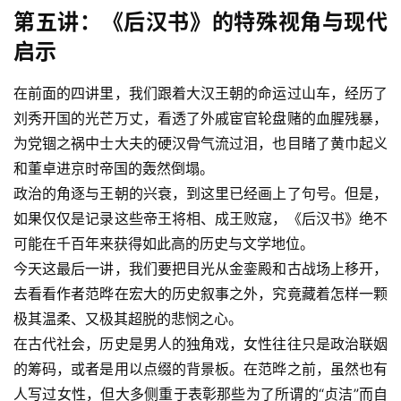
第五讲：《后汉书》的特殊视角与现代
启示
在前面的四讲里，我们跟着大汉王朝的命运过山车，经历了
刘秀开国的光芒万丈，看透了外戚宦官轮盘赌的血腥残暴，
为党锢之祸中士大夫的硬汉骨气流过泪，也目睹了黄巾起义
和董卓进京时帝国的轰然倒塌。
政治的角逐与王朝的兴衰，到这里已经画上了句号。但是，
如果仅仅是记录这些帝王将相、成王败寇，《后汉书》绝不
可能在千百年来获得如此高的历史与文学地位。
今天这最后一讲，我们要把目光从金銮殿和古战场上移开，
去看看作者范晔在宏大的历史叙事之外，究竟藏着怎样一颗
极其温柔、又极其超脱的悲悯之心。
在古代社会，历史是男人的独角戏，女性往往只是政治联姻
的筹码，或者是用以点缀的背景板。在范晔之前，虽然也有
人写过女性，但大多侧重于表彰那些为了所谓的“贞洁”而自