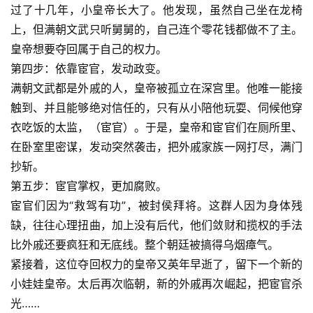
过了十几年，小皇帝长大了。他发现，虽然自己坐在龙椅
上，但满朝文武只听舅舅的，自己连个零花钱都做不了主。
皇帝想要夺回属于自己的权力。
第四步：依靠宦官，发动政变。
满朝文武都是外戚的人，皇帝被孤立在深宫里。他唯一能接
触到、并且能够绝对信任的，只有从小陪他玩耍、伺候他穿
衣吃饭的太监，（宦官）。于是，皇帝和宦官们在厕所里、
在卧室里密谋，发动突然袭击，把外戚家族一网打尽，满门
抄斩。
第五步：宦官掌权，更加腐败。
宦官们因为“救驾有功”，被封侯拜将。这群人因为身体残
缺，往往心理扭曲，加上没有后代，他们敛财和揽权的手法
比外戚还要疯狂和无底线。整个朝廷被搞得乌烟瘴气。
紧接着，这位夺回权力的皇帝又英年早逝了，留下一个新的
小娃娃皇帝。太后再次临朝，新的外戚再次崛起，把宦官杀
光……