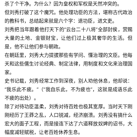
杀了个干净。为什么？因为皇权和军权是天然冲突的。
但刘秀打破了这个魔咒。他处理功臣的方法，堪称古代政治
的教科书，总结起来就是六个字：退功臣，进文吏。
刘秀把当年跟着他打天下的“云台二十八将”全部封侯，赏赐
大量的土地、金银财宝，让他们过上极其奢华的生活。但
是，他不让他们参与朝政。
在朝廷里，刘秀大力提拔那些有学问、懂治理的文臣。他每
天和这些儒生讨论经典、制定法律，用制度和文化来治理国
家。
史书记载，刘秀经常工作到深夜，别人劝他休息，他却说：
“我乐此不疲。”（“我自乐此，不为疲也”，这就是成语乐此
不疲的出处）。
除了对待功臣温柔，刘秀对待百姓也极其宽厚。当时天下刚
刚经历了王莽之乱，人口锐减，经济崩溃。刘秀没有搞什么
宏大的面子工程，而是接连下达了六道释放奴婢的诏书，大
幅度减轻赋税，让老百姓休养生息。