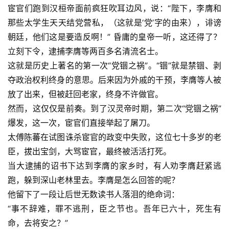
宦官们跑到汉桓帝面前疯狂吹耳边风，说：“陛下，李膺和
那些太学生天天结党营私，（这就是‘党’字的由来），诽谤
登录
注册
朝廷，他们这是要造反啊！” 昏庸的皇帝一听，这还得了？
立刻下令，逮捕李膺等两百多名清流名士。
这就是历史上著名的第一次“党锢之祸”。“锢”就是禁锢、剥
夺政治权利终身的意思。后来因为外戚的干预，李膺等人被
放了出来，但被赶回老家，终身不许做官。
然而，这仅仅是前奏。到了汉灵帝时期，第二次“党锢之祸”
爆发，这一次，宦官们直接举起了屠刀。
太傅陈蕃在试图诛杀宦官的政变中失败，这位七十多岁的老
臣，拔出宝剑，大骂宦官，最终被活活打死。
当大逮捕的诏书下达到李膺的家乡时，有人劝李膺赶紧逃
跑，躲到深山老林里去。李膺是怎么回答的呢？
他留下了一段让后世无数读书人落泪的绝命词：
“事不辞难，罪不逃刑，臣之节也。吾年已六十，死生有
命，去将安之？”