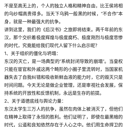
不是至高无上的，个人的独立人格和精神自由，比王侯将相
的乌纱帽高贵得多。当天下乌鸦一般黑的时候，“不合作”本
身，就是一种最强大的抗争。
讲到这里，我们的《后汉书》之旅即将结束。两千年前的东
汉，那个交织着极度辉煌与极度腐朽、极度刚烈与极度悲惨
的时代，究竟能给我们现代人留下什么启示呢？
1、关于组织的僵化与坍塌：
东汉的灭亡，是一场典型的“系统封闭导致的崩塌”。当皇权
只能在宦官和外戚这两个畸形的小圈子里流转时，当国家机
器失去了自我纠错和吸收新鲜血液的能力时，它的毁灭只是
时间问题。今天无论是做企业管理，还是审视社会发展，保
持系统的开放性和反馈机制，永远是生存的前提。
2、关于道德底线与舆论力量：
东汉太学生三万人的抗争，虽然在肉体上被消灭了，但他们
在精神上取得了永恒的胜利。他们证明了，即使在最黑暗的
时代，公道和良知依然存在于人心之中。他们用生命捍卫的