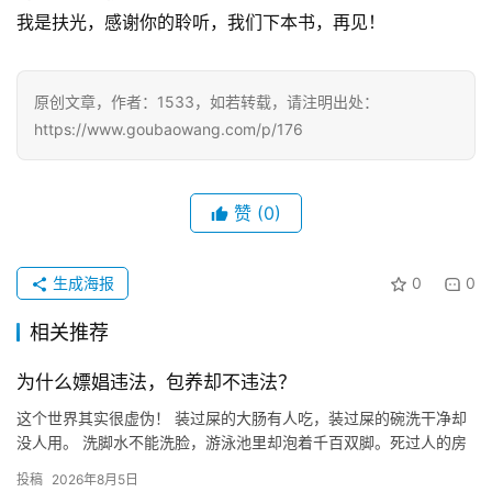
我是扶光，感谢你的聆听，我们下本书，再见！
原创文章，作者：1533，如若转载，请注明出处：
https://www.goubaowang.com/p/176
赞
(0)
生成海报
0
0
相关推荐
为什么嫖娼违法，包养却不违法？
这个世界其实很虚伪！ 装过屎的大肠有人吃，装过屎的碗洗干净却
没人用。 洗脚水不能洗脸，游泳池里却泡着千百双脚。死过人的房
子没人住，陪葬的古董人人争抢。 这世上没有绝对的干净，只有
投稿
2026年8月5日
被…