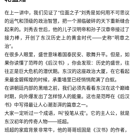
在上一讲中，我们见证了“位面之子”刘秀是如何用不可思议
的运气和顶级的政治智慧，把一个濒临破碎的天下重新缝合
起来的。刘秀去世后，他的儿子汉明帝和孙子汉章帝接过了
接力棒，开创了东汉历史上的黄金时代——史称“明章之
治”。
在很多人眼里，盛世意味着国泰民安、歌舞升平。但是，如
果你读懂了范晔的《后汉书》，你会发现：历史的盛世，往
往正是巨大危机的潜伏期。东汉的这座政治大厦，在它看起
来最金碧辉煌的时候，承重墙里已经悄悄爬满了白蚁。
在讲朝廷内部的黑暗之前，我们必须先看看东汉在这个巅峰
时期，向外爆发出了怎样惊人的能量。这也是范晔在《后汉
书》中写得最让人心潮澎湃的篇章之一。
大家一定听过一个成语，叫“投笔从戎”。它的主人公，就是
东汉初年的传奇人物——班超。
班超的家庭背景非常牛，他的哥哥班固是《汉书》的作者，