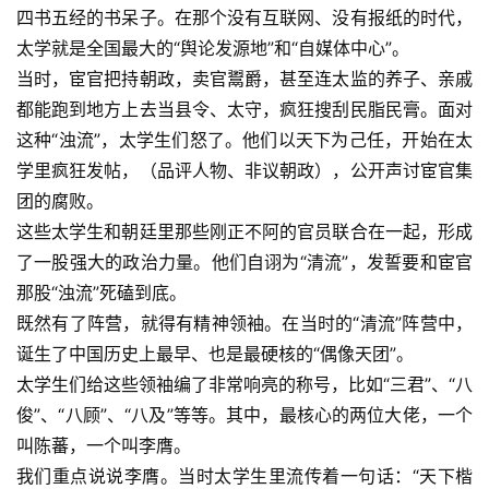
四书五经的书呆子。在那个没有互联网、没有报纸的时代，
太学就是全国最大的“舆论发源地”和“自媒体中心”。
当时，宦官把持朝政，卖官鬻爵，甚至连太监的养子、亲戚
都能跑到地方上去当县令、太守，疯狂搜刮民脂民膏。面对
这种“浊流”，太学生们怒了。他们以天下为己任，开始在太
学里疯狂发帖，（品评人物、非议朝政），公开声讨宦官集
团的腐败。
这些太学生和朝廷里那些刚正不阿的官员联合在一起，形成
了一股强大的政治力量。他们自诩为“清流”，发誓要和宦官
那股“浊流”死磕到底。
既然有了阵营，就得有精神领袖。在当时的“清流”阵营中，
诞生了中国历史上最早、也是最硬核的“偶像天团”。
太学生们给这些领袖编了非常响亮的称号，比如“三君”、“八
俊”、“八顾”、“八及”等等。其中，最核心的两位大佬，一个
叫陈蕃，一个叫李膺。
我们重点说说李膺。当时太学生里流传着一句话：“天下楷