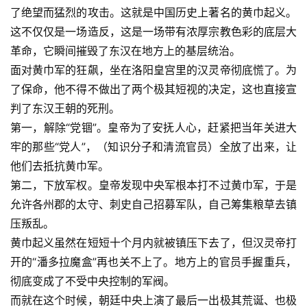
了绝望而猛烈的攻击。这就是中国历史上著名的黄巾起义。
这不仅仅是一场造反，这是一场带有浓厚宗教色彩的底层大
革命，它瞬间摧毁了东汉在地方上的基层统治。
面对黄巾军的狂飙，坐在洛阳皇宫里的汉灵帝彻底慌了。为
了保命，他不得不做出了两个极其短视的决定，这也直接宣
判了东汉王朝的死刑。
第一，解除“党锢”。皇帝为了安抚人心，赶紧把当年关进大
牢的那些“党人”，（知识分子和清流官员）全放了出来，让
他们去抵抗黄巾军。
第二，下放军权。皇帝发现中央军根本打不过黄巾军，于是
允许各州郡的太守、刺史自己招募军队，自己筹集粮草去镇
压叛乱。
黄巾起义虽然在短短十个月内就被镇压下去了，但汉灵帝打
开的“潘多拉魔盒”再也关不上了。地方上的官员手握重兵，
彻底变成了不受中央控制的军阀。
而就在这个时候，朝廷中央上演了最后一出极其荒诞、也极