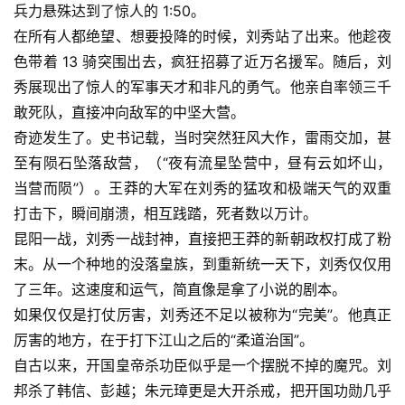
兵力悬殊达到了惊人的 1:50。
在所有人都绝望、想要投降的时候，刘秀站了出来。他趁夜
色带着 13 骑突围出去，疯狂招募了近万名援军。随后，刘
秀展现出了惊人的军事天才和非凡的勇气。他亲自率领三千
敢死队，直接冲向敌军的中坚大营。
奇迹发生了。史书记载，当时突然狂风大作，雷雨交加，甚
至有陨石坠落敌营，（“夜有流星坠营中，昼有云如坏山，
当营而陨”）。王莽的大军在刘秀的猛攻和极端天气的双重
打击下，瞬间崩溃，相互践踏，死者数以万计。
昆阳一战，刘秀一战封神，直接把王莽的新朝政权打成了粉
末。从一个种地的没落皇族，到重新统一天下，刘秀仅仅用
了三年。这速度和运气，简直像是拿了小说的剧本。
如果仅仅是打仗厉害，刘秀还不足以被称为“完美”。他真正
厉害的地方，在于打下江山之后的“柔道治国”。
自古以来，开国皇帝杀功臣似乎是一个摆脱不掉的魔咒。刘
邦杀了韩信、彭越；朱元璋更是大开杀戒，把开国功勋几乎