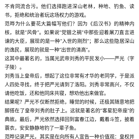
不肯同流合污。他们选择跑进深山老林，种地、钓鱼、读
书，拒绝和统治者玩这场权力的游戏。
范晔为什么要花大篇幅写他们？因为《后汉书》的精神内
核，就是“风骨”。如果说“党锢之祸”中那些迎着屠刀直言进
谏的大臣，展现的是一种“入世的刚烈”；那么这些隐居深山
的逸民，展现的就是一种“出世的清高”。
这其中最著名的，当属光武帝刘秀的平民发小——严光（字
子陵）。
刘秀当上皇帝后，想起了这位非常有才华的老同学，于是派
人四处寻找，终于把严光请到了洛阳。刘秀非常高兴，不仅
请他吃饭，还和他同床共寝，想劝他出来做官。
结果呢？严光不仅断然拒绝，睡觉的时候，还极其随意地把
脚搭在了皇帝刘秀的肚子上。这就是著名的“客星犯帝座”的
典故。最后，严光依然选择回到富春江边，戴着斗笠，披着
蓑衣，安安静静地钓了一辈子鱼。
范晔记录严光，其实是在向所有人宣告一种价值观：皇权并