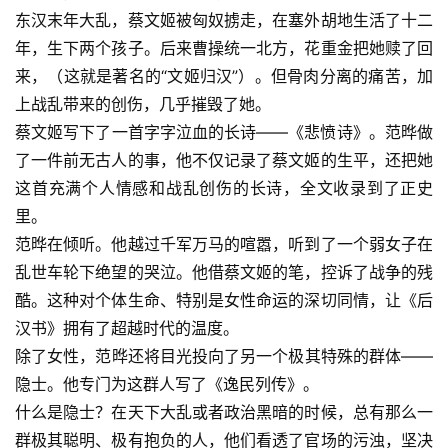
东汉末年大乱，蔡文姬被匈奴掳走，在塞外胡地生活了十二
年，生下两个孩子。后来曹操统一北方，花重金把她赎了回
来，（这就是著名的“文姬归汉”）。但骨肉分离的痛苦，加
上战乱带来的创伤，几乎摧毁了她。
蔡文姬写下了一首字字泣血的长诗——《悲愤诗》。范晔做
了一件前无古人的事，他不仅记录了蔡文姬的生平，还把她
这首充满个人情感和战乱创伤的长诗，全文收录到了正史
里。
范晔在倾听。他越过千军万马的喧嚣，听到了一个弱女子在
乱世车轮下绝望的哭泣。他借蔡文姬的笔，控诉了战争的残
酷。这种对个体生命、特别是女性命运的深切同情，让《后
汉书》拥有了超越时代的温度。
除了女性，范晔还将目光投向了另一个极其特殊的群体——
隐士。他专门为这群人写了《逸民列传》。
什么是隐士？在天下大乱或者政治黑暗的时候，总有那么一
群极其聪明、极有抱负的人，他们看透了官场的污浊，坚决