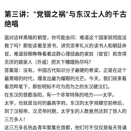
第三讲：“党锢之祸”与东汉士人的千古
绝唱
面对这样黑暗的朝堂，你可能会问：难道这个国家就彻底没
救了吗？那些读着圣贤书、讲究忠孝礼义的读书人和朝廷命
官，难道就眼睁睁看着这群心理扭曲的家奴（宦官）和贪得
无厌的娘家人（外戚）把天下糟蹋殆尽吗？
答案是：没有。中国古代知识分子最硬的脊梁，正是在这个
最黑暗的时代，爆发出最为耀眼的光芒。今天，我们就来看
看范晔笔下，那些明知不可为而为之的东汉硬汉们。
在东汉的首都洛阳，有一个非常特殊的地方——太学。
太学，也就是当时的最高学府。东汉的太学规模空前绝后，
到了汉桓帝、汉灵帝时期，太学生的人数竟然达到了惊人的
三万多人！
这三万多名热血青年聚集在首都，他们可不仅仅是每天背诵