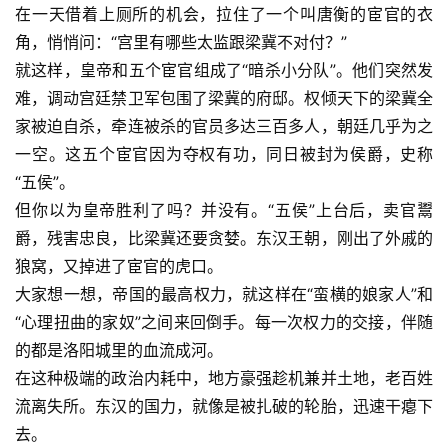
在一天借着上厕所的机会，拉住了一个叫唐衡的宦官的衣
角，悄悄问：“宫里有哪些太监跟梁冀不对付？”
就这样，皇帝和五个宦官组成了“暗杀小分队”。他们突然发
难，调动宫廷禁卫军包围了梁冀的府邸。权倾天下的梁冀全
家被迫自杀，牵连被杀的官员多达三百多人，朝廷几乎为之
一空。这五个宦官因为夺权有功，同日被封为侯爵，史称
“五侯”。
但你以为皇帝胜利了吗？并没有。“五侯”上台后，卖官鬻
爵，残害忠良，比梁冀还要贪婪。东汉王朝，刚出了外戚的
狼窝，又掉进了宦官的虎口。
大家想一想，帝国的最高权力，就这样在“蛮横的娘家人”和
“心理扭曲的家奴”之间来回倒手。每一次权力的交接，伴随
的都是洛阳城里的血流成河。
在这种极端的政治内耗中，地方豪强趁机兼并土地，老百姓
流离失所。东汉的国力，就像是被扎破的轮胎，迅速干瘪下
去。