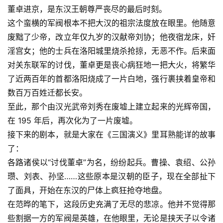
董卓进京，是东汉王朝尊严丧尽的最后时刻。
这个蛮横的军阀根本不把大汉的祖宗法度放在眼里。他随意
废黜了少帝，改立年仅九岁的汉献帝刘协；他夜宿龙床，奸
淫宫女；他的士兵在洛阳城里烧杀抢掠，无恶不作。后来面
对关东联军的讨伐，董卓更是丧心病狂地一把大火，将繁华
了近两百年的首都洛阳烧成了一片白地，强行裹挟着皇帝和
数百万百姓迁都长安。
至此，那个由汉光武帝刘秀在废墟上建立起来的光辉帝国，
在 195 年后，再次化为了一片废墟。
接下来的剧本，就是大家在
《三国演义》
里耳熟能详的故事
了：
各路诸侯以“讨伐董卓”为名，纷纷起兵。曹操、袁绍、公孙
瓒、刘表、孙坚……这些原本是汉朝的臣子，现在全部扯下
了面具，开始在东汉的尸体上疯狂抢夺地盘。
在范晔的笔下，这段历史充满了无尽的悲凉。他并不觉得那
些割据一方的军阀是英雄，在他眼里，无论是挟天子以令诸