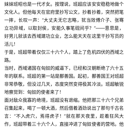
妹妹班昭也是一代才女。按理说，班超应该安安稳稳地做个
文化人。但他每天在官府里抄写公文，抄着抄着，突然把笔
一摔，长叹一声：“大丈夫无它志略，犹当效傅介子、张骞
立功异域，以取封侯，安能久事笔砚间乎？”——意思是，
好男儿就该去西域建功立业，怎么能天天在这里干抄写员的
活儿！
于是，班超带着仅仅三十六个人，踏上了危机四伏的西域之
路。
当时，西域诸国在匈奴的威逼下，已经和汉朝断绝了六十五
年的联系。班超的第一站是鄯善国。起初，鄯善国王对班超
非常恭敬，但没过几天，态度突然变得极其冷淡。班超敏锐
地察觉到：匈奴的使者来了！
面对敌众我寡的绝境，班超没有退缩。他把那三十六个兄弟
召集起来，喝了一顿大酒，然后借着酒劲说出了那句千古名
言：“不入虎穴，焉得虎子！”就在那天夜里，趁着狂风大
作，班超带着三十六个人，直接冲进了匈奴使者的营地。他