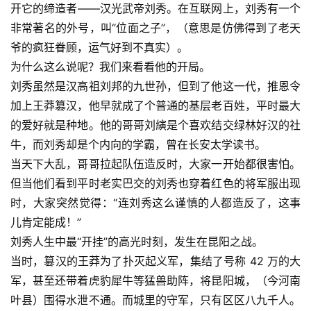
开它的缔造者——汉光武帝刘秀。在互联网上，刘秀有一个
非常著名的外号，叫“位面之子”，（意思是仿佛得到了老天
爷的疯狂眷顾，运气好到不真实）。
为什么这么说呢？我们来看看他的开局。
刘秀虽然是汉高祖刘邦的九世孙，但到了他这一代，推恩令
加上王莽篡汉，他早就成了个普通的基层老百姓，平时最大
的爱好就是种地。他的哥哥刘縯是个喜欢结交绿林好汉的社
牛，而刘秀却是个内向的学霸，曾在长安太学读书。
当天下大乱，哥哥拉起队伍造反时，大家一开始都很害怕。
但当他们看到平时老实巴交的刘秀也穿着红色的将军服出现
时，大家突然觉得：“连刘秀这么谨慎的人都造反了，这事
儿肯定能成！”
刘秀人生中最“开挂”的高光时刻，发生在昆阳之战。
当时，篡汉的王莽为了扑灭起义军，集结了号称 42 万的大
军，甚至还带着虎豹犀牛等猛兽助阵，将昆阳城，（今河南
叶县）围得水泄不通。而城里的守军，只有区区八九千人。