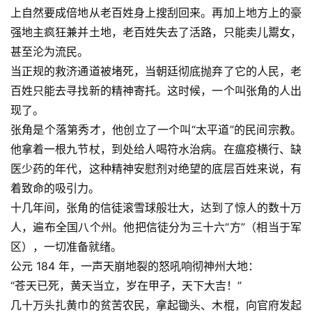
上自然要成倍地从老百姓身上搜刮回来。再加上地方上的豪
强地主疯狂兼并土地，老百姓失去了活路，只能卖儿鬻女，
甚至沦为流民。
当正规的救济通道被堵死，当朝廷彻底抛弃了它的人民，老
百姓只能去寻找新的精神寄托。这时候，一个叫张角的人出
现了。
张角是个落第秀才，他创立了一个叫“太平道”的民间宗教。
他拿着一根九节杖，到处给人喝符水治病。在瘟疫横行、缺
医少药的年代，这种精神安慰剂对绝望的底层百姓来说，有
着致命的吸引力。
十几年间，张角的信徒滚雪球般壮大，达到了惊人的数十万
人，遍布全国八个州。他把信徒分为三十六“方”（相当于军
区），一切准备就绪。
公元 184 年，一声天崩地裂的怒吼响彻神州大地：
“苍天已死，黄天当立，岁在甲子，天下大吉！”
几十万头扎黄巾的贫苦农民，拿起锄头、木棍，向官府发起