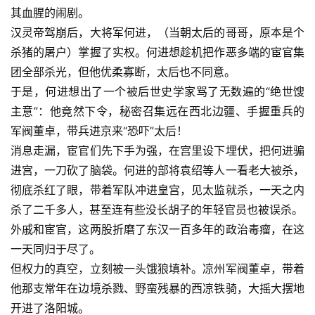
其血腥的闹剧。
汉灵帝驾崩后，大将军何进，（当朝太后的哥哥，原本是个
杀猪的屠户）掌握了实权。何进想趁机把作恶多端的宦官集
团全部杀光，但他优柔寡断，太后也不同意。
于是，何进想出了一个被后世史学家骂了无数遍的“绝世馊
主意”：他竟然下令，秘密召集远在西北边疆、手握重兵的
军阀董卓，带兵进京来“恐吓”太后！
消息走漏，宦官们先下手为强，在宫里设下埋伏，把何进骗
进宫，一刀砍了脑袋。何进的部将袁绍等人一看老大被杀，
彻底杀红了眼，带着军队冲进皇宫，见太监就杀，一天之内
杀了二千多人，甚至连有些没长胡子的年轻官员也被误杀。
外戚和宦官，这两股折磨了东汉一百多年的政治毒瘤，在这
一天同归于尽了。
但权力的真空，立刻被一头饿狼填补。凉州军阀董卓，带着
他那支常年在边境杀戮、野蛮残暴的西凉铁骑，大摇大摆地
开进了洛阳城。