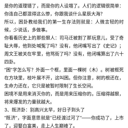
是你的道理错了，而是你的人设塌了。人们的逻辑很简单：
你连自己都混得这么惨，你跟我谈什么星辰大海？
所以，困卦教给我们的第一生存法则就是：人微言轻的时
候，少说话，多做事。
你看看历史上的那些狠人：司马迁被割了那玩意儿，受了奇
耻大辱，他到处喊冤了吗？没有，他闭嘴写出了
《史记》
；
周文王被关在牢里，他骂街了吗？没有，他闭嘴算出了六十
四卦。
“困”字怎么写？外面一个框，里面一棵树（木）。树被框死
在方块里，枝叶展不开，这叫困。但你注意，树的根还在，
生命力还在，它只是被暂时限制了生长空间。
困境不是用来消灭你的，而是用来压缩你的。压缩得越狠，
将来爆发的力量就越大。
3、既济卦：别高兴太早，好日子到头了
“既济”，字面意思就是“已经渡过河了”——你成功了，上市
了，迎娶白富美，走上人生巅峰了。