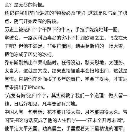
么？是无尽的悔恨。
还记得我们前面讲过的“物极必反”吗？这就是阳气到了极
点，阴气开始反噬的阶段。
历史上被这四个字干趴下的牛人，手拉手能绕地球一圈。
拿破仑，一路从科西嘉岛的穷小子打到欧洲之主，飞龙在天
了吧？但他不满足，非要打俄国，结果莫斯科的一场大雪，
把他冻成了历史的冰棍。
乔布斯刚搞出苹果电脑时，狂得没边，怼天怼地，太强势、
太自大，这就是亢龙，结果直接被董事会扫地出门，这就是
有悔。直到他在外面挨了多年的毒打，学会了妥协，才重返
苹果搞出了iPhone。
“亢龙有悔”这四个字，其实就教了我们一个道理：做人留一
线，日后好相见，凡事要留有余地。
中国人有一句老话：花不能开得太满，月不能圆得太久。曾
国藩把这句话变成了他的人生哲学——"花未全开月未圆"。
他平定太平天国，功高震主，手里握着天下最精锐的湘军，