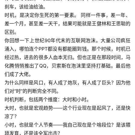
刹车，该给油给油。
时机，是决定你生死的第一要素。 同样一件事，差一年、
差一个月，甚至差一天干，结果可能就是王健林和王思聪的
区别。
你回想一下上世纪90年代末的互联网泡沫。大量公司疯狂
涌入，哪怕连个PPT都没有都能圈到钱。那个时候，时机已
经过热，进去的很多人血本无归。但也正是在那段时间，马
化腾悄悄推出了QQ，贝索斯在泡沫里坚持打基础。最后他
们成了大佬。
为什么同样是风口，有人成了炮灰，有人成了巨头？因为他
们对“时”的判断完全不同。
时机判断，包括两个维度：大时和小时。
大时，也就是宏观趋势——这个行业现在是起风了，还是快
凉了？
小时，也就是个人节奏——我自己现在是个啥段位？是该猥
琐发育，还是该全军出击？