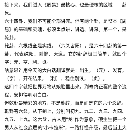
接下来，我们进入《周易》最核心、也最硬核的区域——卦
象。
六十四卦，我们不可能全部讲完。但有两个卦，是整本《周
易》的基础和灵魂，必须重点讲，讲透、讲深。第一个，是
乾卦。
乾卦，六根线全是实线，（六爻皆阳），是六十四卦的第一
卦，代表纯阳、刚健、天道。它的卦辞极其简单，就四个
字：元、亨、利、贞。
啥意思？用今天的大白话翻译就是：出生，（元）、发育，
（亨）、开花结果，（利）、稳住别浪，（贞）。
这四个字就把世界万物从娘胎里出来，到寿终正寝的整个流
程，安排得明明白白。
但乾卦最精彩的地方，不是卦辞，而是而是它的六个爻辞。
乾卦有六爻，从下到上，分别叫初九、九二、九三、九四、
九五、上九。这六爻，古人用"龙"作为意象，硬生生把一个
男人从社会底层的“小卡拉米”，一路打怪升级，最后当上大