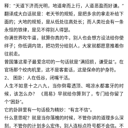
释：“天道下济而光明，地道卑而上行，人道恶盈而好谦。”
翻译成大白话就是：老天爷的规矩，是把多余的拿走补给下
面的；大地的规矩，是从低处往高处长；而人类社会有一条
永恒的铁律，是见不得别人得瑟。
你满世界吹牛逼，就算你真的牛，别人也会想方设法给你使
绊子；你低调内敛，把功劳分给别人，大家就都愿意推着你
往前走。
曾国藩这辈子最爱念叨的一句话就是“满招损，谦受益”。在
官场那个绞肉机里，这不是客套话，这是保命的护身符。
2、 困卦：人在低谷，闭嘴干活。
人生不如意十之八九，当你倒霉透顶、喝凉水都塞牙的时
候，该怎么办？ 《周易》早就给你算到了，专门给你留了
个“困卦”。
它的卦辞里有一句话极为精妙："有言不信"。
什么意思呢？就是当你落魄的时候，不管你讲的道理多么深
刻，不管你的计划多么宏伟，别人连标点符号都不会信。不