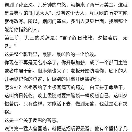
遇到了孙正义。几分钟的忽悠，就换来了两千万美金。这就
是最典型的“利见大人”，没有这个大人，互联网的历史可能
就得改写。所以，别闭门造车，多出去见见世面，找到那个
能给你指路的人。
第三阶，九三的爻辞是："君子终日乾乾，夕惕若厉，无
咎。"
这是整个乾卦里，最累、最凶险的一个阶段。
你现在不再是无名小卒了，你升职加薪，成了一个部门主管
或者中层干部。但麻烦也来了：老板开始防着你，底下的人
开始惦记你的位置，同级别的同事开始嫉妒你。
怎么办？老祖宗给了个极其痛苦的药方：白天拼了命地干，
这叫终日乾乾，晚上像随时要掉脑袋一样反省自己，这叫夕
惕若厉。只有这样，才能活下去，做到无咎，也就是没有灾
祸。
这是一个关于反思的智慧。
晚清第一猛人曾国藩，就把这招玩得最溜。他有个坚持了几