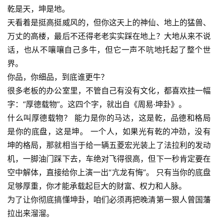
乾是天，坤是地。
天看着是挺高挺威风的，但你这天上的神仙、地上的猛兽、
万丈的高楼，最后不还得老老实实踩在地上？大地从来不说
话，也从不嚷嚷自己多牛，但它一声不吭地托起了整个世
界。
你品，你细品，到底谁更牛？
很多老板的办公室里，不管自己有没有文化，都喜欢挂一幅
字：“厚德载物”。这四个字，就出自《周易·坤卦》。
什么叫厚德载物？ 能力是你的马达，这是乾，品德和格局
是你的底盘，这是坤。 一个人，如果光有乾的冲劲，没有
坤的格局，那就相当于给一辆五菱宏光装上了法拉利的发动
机，一脚油门踩下去，车绝对飞得很高，但下一秒肯定要在
空中解体，直接给你上演一出“亢龙有悔”。 只有当你的底盘
足够厚重，你才能承载起巨大的财富、权力和人脉。
为了让你彻底搞懂坤卦，咱们必须再把晚清第一狠人曾国藩
拉出来溜溜。