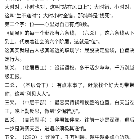
大时对，小时也对，这叫“站在风口上”；大时错，小时对，
这叫“生不逢时”；大时小时全错，那纯粹是“找死”。
第二个字：位——心里对自己有点B数。
《周易》的每一个卦都有六条线，（六爻），这六条线从下
到上，代表着社会的六个阶层，这就是“位”。
这其实就是古人极其通透的职场学：屁股决定脑袋，位置决
定行为。
初爻，（底层员工）：没话语权，多干活少哔哔，千万别越
级汇报。
二爻，（基层骨干）：有点本事了，赶紧找个好大哥带带
你，这叫“利见大人”。
三爻，（中层干部）：最容易背锅和挨整的位置。白天当卷
王，晚上勤反思，做到“夕惕若厉”。
四爻，（高管副手）：伴君如伴虎。往前一步是深渊，退后
一步是海阔天空，进退必须极其谨慎。
五爻，（CEO）：登顶了，千万别装，越牛越要虚心听劝。