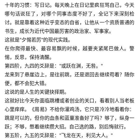
十年的习惯：写日记。每天晚上在日记里疯狂骂自己，今天
哪句话说狂了，对哪个同事态度不好了，全记下来深刻检
讨。就是靠着这种近乎变态的自省，让他从一个资质普通的
书生，成长为近代中国最厉害的政治家、军事家。
这就是"夕惕若厉"的现代实践。
在你爬得最快、最容易飘的时候，越要夹紧尾巴做人。警
惕，反思，保持清醒。
第四阶，九四的爻辞是："或跃在渊，无咎。"
龙来到了悬崖边上，是往前跳，还是退回去继续苟着？随你
便，都不会犯大错。
这说的是人生的关键抉择期。
这就好比今天你面临跳槽或者创业的关口，看着别人当老板
心里痒痒。《周易》不给你灌鸡汤，它只是冷冷地看着你：
跳是可以的，但你的血条和蓝量准备好了吗？够了，纵身一
跃；不够，憋着继续攒大招。自己选的路，别后悔就行。
第五阶，九五的爻辞是："飞龙在天，利见大人。"