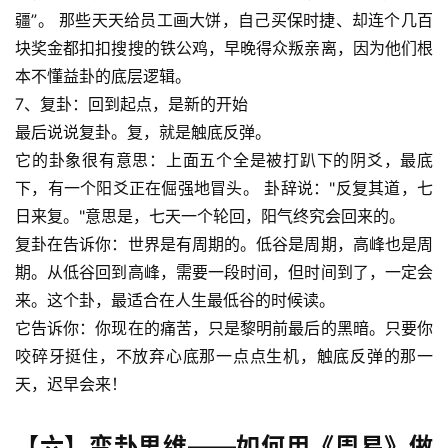
疆”。 那些天天给员工画大饼，自己买保时捷、却连个几百
块奖金都扣扣搜搜的铁公鸡，早晚得众叛亲离，因为他们根
本不懂益卦的底层逻辑。
7、复卦：回到起点，是新的开始
最后说说复卦。复，就是触底反弹。
它的卦象很有意思：上面五个全是被打趴下的阴爻，最底
下，有一个阳爻正在倔强地冒头。 卦辞说："反复其道，七
日来复。"意思是，七天一个轮回，阳气终究会回来的。
复卦在告诉你：世界是有周期的。低谷是周期，高峰也是周
期。从低谷回到高峰，需要一段时间，但时间到了，一定会
来。这个卦，最适合在人生最低谷的时候读。
它告诉你：你现在的痛苦，只是黎明前最后的黑暗。只要你
咬碎牙挺住，不放弃心底那一点点生机，触底反弹的那一
天，迟早会来！
【六】变卦思维——如何用《周易》做