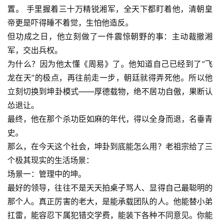
置。 手里握着三十万精锐湘军，全天下都盯着他，清朝皇
帝更是吓得睡不着觉，生怕他造反。
但功成之日，他立刻做了一件震惊朝野的事：主动裁撤湘
军，交出兵权。
为什么？因为他太懂《周易》了。他知道自己已经到了“飞
龙在天”的极点，再往前走一步，朝廷就得弄死他。所以他
立刻切换到坤卦模式——厚德载物，绝不居功自傲，果断认
怂退让。
最终，他在那个杀功臣如麻的年代，得以全身而退，名垂青
史。
那么，在今天这个社会，坤卦到底能怎么用？老祖宗给了三
个极其现实的生活场景：
场景一：管理中的坤。
最好的领导，往往不是天天拍桌子骂人、显得自己最聪明的
那个人。真正厉害的老大，是能承载团队的人。他能替小弟
扛雷，能容忍下属犯错交学费，能装下各种不同意见。你能