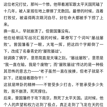
这位老兄打仗，那叫一个惨。他带着湘军跟太平天国死磕了
十几年，被人家按在地上摩擦了无数回。最惨的时候，连着
打败仗，被逼得两次跳河自尽，好在命大都被手下捞了上
来。
换一般人，早就崩溃了。但曾国藩没有。
他在给朝廷写战况汇报的时候，幕僚写了个词叫“屡战屡
败”。曾国藩看了一眼，大笔一挥，把这四个字颠倒了一
下，改成了名垂青史的“屡败屡战”。
就调换了俩字，意思简直是天壤之别。“屡战屡败”，意思是
“我一直在输，我是个废物”；而“屡败屡战”传达的是一种极
其恐怖的意志力——“老子虽然一直在挨揍，但老子就是不
趴下，还能接着跟你干！”
这就是坤卦的精神——不管受多少打击，不管承受多少失
败，我不崩溃，死死撑住。
后来，曾国藩终于攻下南京，熬死了太平天国。这时候，他
个人的声望和权力达到了极点，真正走到了飞龙在天的位