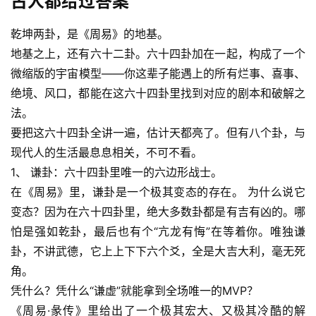
古人都给过答案
乾坤两卦，是《周易》的地基。
地基之上，还有六十二卦。六十四卦加在一起，构成了一个
微缩版的宇宙模型——你这辈子能遇上的所有烂事、喜事、
绝境、风口，都能在这六十四卦里找到对应的剧本和破解之
法。
要把这六十四卦全讲一遍，估计天都亮了。但有八个卦，与
现代人的生活最息息相关，不可不看。
1、 谦卦：六十四卦里唯一的六边形战士。
在《周易》里，谦卦是一个极其变态的存在。 为什么说它
变态？因为在六十四卦里，绝大多数卦都是有吉有凶的。哪
怕是强如乾卦，最后也有个“亢龙有悔”在等着你。唯独谦
卦，不讲武德，它上上下下六个爻，全是大吉大利，毫无死
角。
凭什么？凭什么“谦虚”就能拿到全场唯一的MVP？
《周易·彖传》里给出了一个极其宏大、又极其冷酷的解