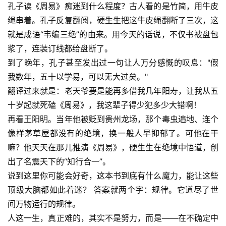
孔子读《周易》痴迷到什么程度？古人看的是竹简，用牛皮
绳串着。孔子反复翻阅，硬生生把这牛皮绳翻断了三次，这
就是成语“韦编三绝”的由来。用今天的话说，不仅书被盘包
浆了，连装订线都给盘断了。
到了晚年，孔子甚至发出过一句让人万分感慨的叹息："假
我数年，五十以学易，可以无大过矣。"
翻译过来就是：老天爷要是能再多借我几年阳寿，让我从五
十岁起就死磕《周易》，我这辈子得少犯多少大错啊！
再看王阳明。当年他被贬到贵州
龙场
，那个毒虫遍地、连个
像样茅草屋都没有的绝境，换一般人早抑郁了。可他在干
嘛？他天天在那儿推演《周易》，硬生生在绝境中悟道，创
出了名震天下的“知行合一”。
说到这里你可能会好奇，这本书到底有什么魔力，能让这些
顶级大脑都如此着迷？ 答案就两个字：规律。它道尽了世
间万物运行的规律。
人这一生，真正难的，其实不是努力，而是——在不确定中