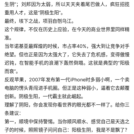
生阴”；刘邦因为太弱，所以天天夹着尾巴做人，疯狂招揽
重用人才，这是“阴极生阳”。
最终，垓下之战，项羽自刎乌江。
这个规律，不仅在历史上应验，在今天的商业世界里同样精
准。
当年诺基亚最辉煌的时候，市占率40%，强大到让竞争对手
绝望。但也正是因为太强大了，它失去了危机感，变得傲慢
迟钝，在智能手机的浪潮下轰然倒塌。这就是典型的“阳极
而衰”。
反观苹果，2007年发布第一代iPhone时多弱小啊，一个卖
电脑的愣头青闯进手机圈。但正是这种弱小，逼着它去颠覆
创新。阴极生阳，一代霸主就此崛起。
理解了阴阳，你会发现你看世界的眼光都不一样了。给你三
条建议：
第一，顺境中保持警惕。当你顺风顺水、感觉自己是天选之
子的时候，照照镜子问问自己：阳极生阴，我是不是飘了？