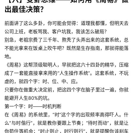
出最佳决策？
前面讲了这么多卦，你可能会觉得：道理我都懂，但明天去
公司上班，老板骂我、客户坑我，我该怎么破局？
别急，老祖宗费了三千年、熬秃了头弄出来的这套系统，总
不能光拿来在饭桌上吹牛吧？既然是生存指南，那就得能落
地。
《周易》这帮顶级聪明人，早就把这六十四卦的精华，压缩
成了一套能直接拿来用的“人生操作系统”。这套系统，不玩
虚的，就四个字：时、位、中、应。
只要你在做重大决定前，把这四个字在脑子里过一遍，你就
能避开人生80%的坑。
第一个字：时——时机判断
在《周易》的系统里，“时”这个字的出现频率高得吓人。什
么“与时偕行”，就是教你要跟上节奏；“待时而动”，就是让
你苟住等机会；“时止则止，时行则行”，就是提醒你该刹车