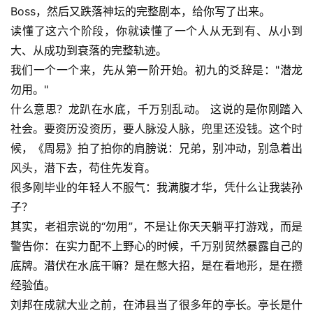
Boss，然后又跌落神坛的完整剧本，给你写了出来。
读懂了这六个阶段，你就读懂了一个人从无到有、从小到
大、从成功到衰落的完整轨迹。
我们一个一个来，先从第一阶开始。初九的爻辞是："潜龙
勿用。"
什么意思？龙趴在水底，千万别乱动。 这说的是你刚踏入
社会。要资历没资历，要人脉没人脉，兜里还没钱。这个时
候，《周易》拍了拍你的肩膀说：兄弟，别冲动，别急着出
风头，潜下去，苟住先发育。
很多刚毕业的年轻人不服气：我满腹才华，凭什么让我装孙
子？
其实，老祖宗说的“勿用”，不是让你天天躺平打游戏，而是
警告你：在实力配不上野心的时候，千万别贸然暴露自己的
底牌。潜伏在水底干嘛？是在憋大招，是在看地形，是在攒
经验值。
刘邦在成就大业之前，在沛县当了很多年的亭长。亭长是什