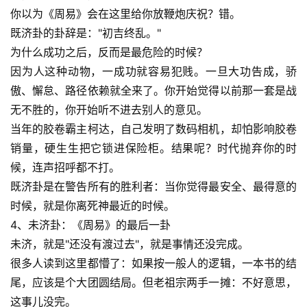
你以为《周易》会在这里给你放鞭炮庆祝？错。
既济卦的卦辞是："初吉终乱。"
为什么成功之后，反而是最危险的时候？
因为人这种动物，一成功就容易犯贱。一旦大功告成，骄
傲、懈怠、路径依赖就全来了。你开始觉得以前那一套是战
无不胜的，你开始听不进去别人的意见。
当年的胶卷霸主柯达，自己发明了数码相机，却怕影响胶卷
销量，硬生生把它锁进保险柜。结果呢？时代抛弃你的时
候，连声招呼都不打。
既济卦是在警告所有的胜利者：当你觉得最安全、最得意的
时候，就是你离死神最近的时候。
4、未济卦：《周易》的最后一卦
未济，就是"还没有渡过去"，就是事情还没完成。
很多人读到这里都懵了：如果按一般人的逻辑，一本书的结
尾，应该是个大团圆结局。但老祖宗两手一摊：不好意思，
这事儿没完。