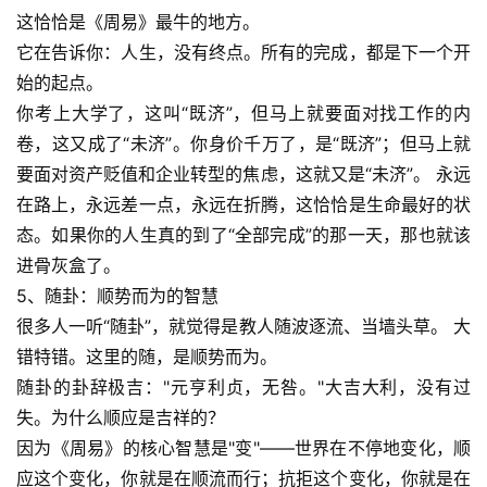
这恰恰是《周易》最牛的地方。
它在告诉你：人生，没有终点。所有的完成，都是下一个开
始的起点。
你考上大学了，这叫“既济”，但马上就要面对找工作的内
卷，这又成了“未济”。你身价千万了，是“既济”；但马上就
要面对资产贬值和企业转型的焦虑，这就又是“未济”。 永远
在路上，永远差一点，永远在折腾，这恰恰是生命最好的状
态。如果你的人生真的到了“全部完成”的那一天，那也就该
进骨灰盒了。
5、随卦：顺势而为的智慧
很多人一听“随卦”，就觉得是教人随波逐流、当墙头草。 大
错特错。这里的随，是顺势而为。
随卦的卦辞极吉："元亨利贞，无咎。"大吉大利，没有过
失。为什么顺应是吉祥的？
因为《周易》的核心智慧是"变"——世界在不停地变化，顺
应这个变化，你就是在顺流而行；抗拒这个变化，你就是在