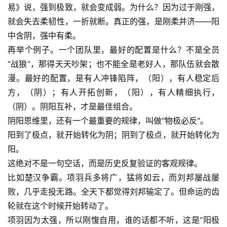
易》说，强到极致，就会变成弱。为什么？因为过于刚强，
就会失去柔韧性，一折就断。真正的强，是刚柔并济——阳
中含阴，强中有柔。
再举个例子。一个团队里，最好的配置是什么？不是全员
“战狼”，那得天天吵架；也不能全是老好人，那队伍就会散
漫。最好的配置，是有人冲锋陷阵，（阳），有人稳定后
方，（阴）；有人开拓创新，（阳），有人精细执行，
（阴）。阴阳互补，才是最佳组合。
阴阳思维里，还有一个最重要的规律，叫做"物极必反"。
阳到了极点，就开始转化为阴；阴到了极点，就开始转化为
阳。
这绝对不是一句空话，而是历史反复验证的客观规律。
比如楚汉争霸。项羽兵多将广，猛将如云，而刘邦屡战屡
败，几乎走投无路。全天下都觉得刘邦输定了。但命运的齿
轮就在这个时候开始转动了。
项羽因为太强，所以刚愎自用，谁的话都不听，这是“阳极