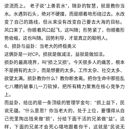
逆流而上。 老子说"上善若水"，随卦的智慧，就是教你当
水。水遇到石头，绝对不硬撞，而是顺着地形绕过去。水改
变了自己的路线，但从来没有改变自己要去大海的目标。
风口来了，你顺着风口起飞，这叫随；形势紧了，你顺着形
势收缩，这也叫随。因势利导，才是真正的聪明人。
6、损卦与益卦：当老大的终极奥义
这俩卦是一对CP。损就是做减法，益就是做加法。
损卦的最高境界，叫“损之又损”。今天很多人的痛苦，根本
不是拥有的太少，而是想要的太多。工作太杂、社交太多、
欲望太满。损卦教你什么？教你断舍离。把你生命中那些乱
七八糟的破事儿一刀砍掉，把所有精力聚焦在核心竞争力
上。
而益卦，给出的是一条顶级的管理学金句：“损上益下，民
说无疆。”什么意思？你当老大的，处于上位，要懂得从自
己兜里掏出钱来做“损”，分给下面干活的兄弟做“益”。这
样，下面的兄弟才会死心塌地跟着你干，这就是“民说无