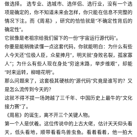
做选择。 选专业、选城市、选伴侣、选行业，没有一个选
项是确定的，你不知道未来会怎样，你只能在信息不完整的
情况下注。而《周易》，研究的恰恰就是“不确定性背后的
确定性”。
它就像是老祖宗给我们留下的一份“宇宙运行源代码”。
你要是能稍微读懂一点这套代码，你就能明白：为什么有些
人今天还“位极人臣，众星捧月”，明天就“身败名裂，孤家寡
人”；为什么有些人现在身处“穷途末路，举步维艰”，却能
“时来运转，柳暗花明”。
那么问题来了，这套极其硬核的“源代码”究竟是谁写的？又
是怎么流传到今天的？
这就不得不提一场跨越了三千年、中国历史上最牛的“文化
接力赛”了。
《周易》的诞生，离不开三个关键人物。
第一个人是伏羲。这位传说中的上古大佬，估计天天仰头看
天，低头看地，顺带看看鸟兽虫鱼。看着看着，他一拍大