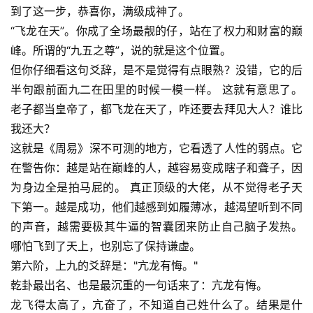
到了这一步，恭喜你，满级成神了。
“飞龙在天”。你成了全场最靓的仔，站在了权力和财富的巅
峰。所谓的“九五之尊”，说的就是这个位置。
但你仔细看这句爻辞，是不是觉得有点眼熟？没错，它的后
半句跟前面九二在田里的时候一模一样。 这就有意思了。
老子都当皇帝了，都飞龙在天了，咋还要去拜见大人？谁比
我还大？
这就是《周易》深不可测的地方，它看透了人性的弱点。它
在警告你：越是站在巅峰的人，越容易变成瞎子和聋子，因
为身边全是拍马屁的。 真正顶级的大佬，从不觉得老子天
下第一。越是成功，他们越感到如履薄冰，越渴望听到不同
的声音，越需要极其牛逼的智囊团来防止自己脑子发热。
哪怕飞到了天上，也别忘了保持谦虚。
第六阶，上九的爻辞是："亢龙有悔。"
乾卦最出名、也是最沉重的一句话来了：亢龙有悔。
龙飞得太高了，亢奋了，不知道自己姓什么了。结果是什