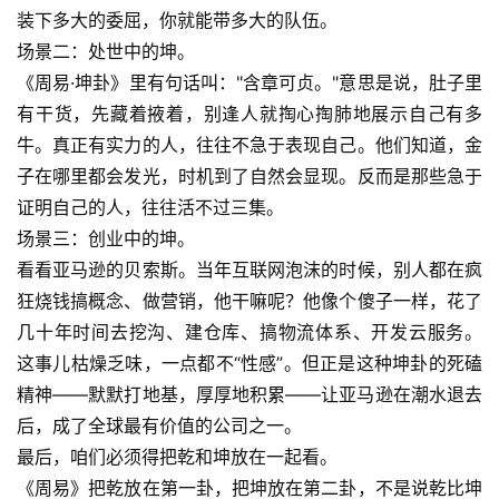
装下多大的委屈，你就能带多大的队伍。
场景二：处世中的坤。
《周易·坤卦》里有句话叫："含章可贞。"意思是说，肚子里
有干货，先藏着掖着，别逢人就掏心掏肺地展示自己有多
牛。真正有实力的人，往往不急于表现自己。他们知道，金
子在哪里都会发光，时机到了自然会显现。反而是那些急于
证明自己的人，往往活不过三集。
场景三：创业中的坤。
看看亚马逊的贝索斯。当年互联网泡沫的时候，别人都在疯
狂烧钱搞概念、做营销，他干嘛呢？他像个傻子一样，花了
几十年时间去挖沟、建仓库、搞物流体系、开发云服务。
这事儿枯燥乏味，一点都不“性感”。但正是这种坤卦的死磕
精神——默默打地基，厚厚地积累——让亚马逊在潮水退去
后，成了全球最有价值的公司之一。
最后，咱们必须得把乾和坤放在一起看。
《周易》把乾放在第一卦，把坤放在第二卦，不是说乾比坤