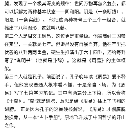
腿，发现了一个极其深奥的规律：世间万物再怎么复杂，都
可以拆解为两种基本状态——阴和阳。阴是（一条断线），
阳是（一条实线）。 他把这两种符号三个三个一组合，就
搞出了八种图形，这就叫八卦。
第二个人是
周文王姬昌
，这位更是重量级。他被商纣王囚禁
在羑里，一关就是七年。但姬昌没有自暴自弃，他在牢里把
伏羲的八卦两两重叠，硬生生推演出了
六十四卦
，还给每卦
写了“说明书”（也就是卦辞）。这就是《周易》的主体框
架。
第三个人就是孔子。前面说了，孔子晚年读《周易》爱不释
手，但他发现普通人根本看不懂，于是亲自下场，为《周
易》写了七篇学习笔记。其中有两篇分上下篇，所以合称
《十翼》。“翼”就是翅膀，意思是给《周易》插上了飞翔的
翅膀。 正是因为孔子的这番硬核解说，《周易》才彻底脱
胎换骨，从一本“占卜手册”，原地飞升成了中国哲学的开山
之作。