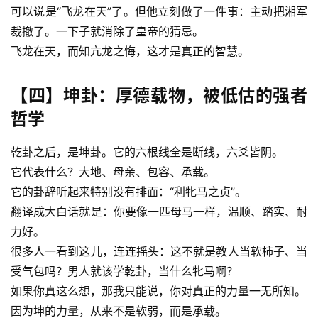
可以说是“飞龙在天”了。但他立刻做了一件事：主动把湘军
裁撤了。一下子就消除了皇帝的猜忌。
登录
注册
飞龙在天，而知亢龙之悔，这才是真正的智慧。
【四】坤卦：厚德载物，被低估的强者
哲学
乾卦之后，是坤卦。它的六根线全是断线，六爻皆阴。
它代表什么？大地、母亲、包容、承载。
它的卦辞听起来特别没有排面：“利牝马之贞”。
翻译成大白话就是：你要像一匹母马一样，温顺、踏实、耐
力好。
很多人一看到这儿，连连摇头：这不就是教人当软柿子、当
受气包吗？男人就该学乾卦，当什么牝马啊？
如果你真这么想，那我只能说，你对真正的力量一无所知。
因为坤的力量，从来不是软弱，而是承载。