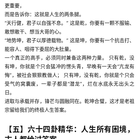
更重要，
而是告诉你：这就是人生的两条腿。
“天行健，君子以自强不息。” 这是乾，你要有一颗不服输、
敢想敢干、想当大哥的心。
“地势坤，君子以厚德载物。” 这是坤，你要有一个抗击打、
能容人、咽得下委屈的大肚量。
一个真正的高手，必须同时兼备这两种力量。 只有乾，没
有坤，你就是个只会猛冲的愣头青，早晚有一天会“亢龙有
悔”，被社会狠狠教做人； 只有坤，没有乾，你就是个只会
受气的窝囊废，一辈子都是“潜龙”，烂在水底永无出头之
日。
进取与承载并存，锋芒与圆融同在。乾坤合璧，这才是老祖
宗留给我们的终极人生答案。
【五】六十四卦精华：人生所有困境，