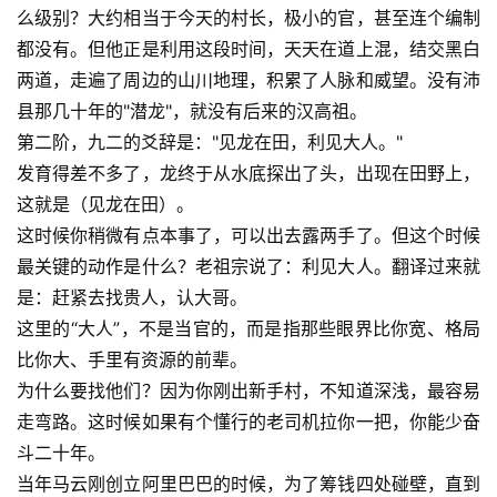
么级别？大约相当于今天的村长，极小的官，甚至连个编制
都没有。但他正是利用这段时间，天天在道上混，结交黑白
两道，走遍了周边的山川地理，积累了人脉和威望。没有沛
县那几十年的"潜龙"，就没有后来的汉高祖。
第二阶，九二的爻辞是："见龙在田，利见大人。"
发育得差不多了，龙终于从水底探出了头，出现在田野上，
这就是（见龙在田）。
这时候你稍微有点本事了，可以出去露两手了。但这个时候
最关键的动作是什么？老祖宗说了：利见大人。翻译过来就
是：赶紧去找贵人，认大哥。
这里的“大人”，不是当官的，而是指那些眼界比你宽、格局
比你大、手里有资源的前辈。
为什么要找他们？因为你刚出新手村，不知道深浅，最容易
走弯路。这时候如果有个懂行的老司机拉你一把，你能少奋
斗二十年。
当年马云刚创立阿里巴巴的时候，为了筹钱四处碰壁，直到