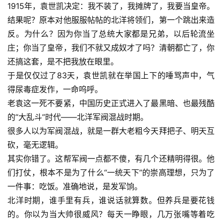
1915年，袁世凯决定：我不装了，我摊牌了，我要当皇帝。
结果呢？原本对他服服帖帖的北洋将领们，第一个跳出来造
反。为什么？因为你当了总统大家都是兄弟，以后轮流坐
庄；你当了皇帝，我们不就又成奴才了吗？清朝都亡了，你
还搞这套，是不把我放在眼里。
于是仅仅过了83天，袁世凯就在举国上下的唾骂声中，气
得尿毒症发作，一命呜呼。
老袁这一死不要紧，中国历史正式进入了最黑暗、也最残酷
的“大乱斗”时代——北洋军阀混战时期。
很多人以为军阀混战，就是一群大老粗今天拜把子、明天互
砍，毫无逻辑。
其实你错了。这帮军阀一点都不傻，有几个还精明得很。他
们打仗，根本不是为了什么“一统天下”的崇高理想，只为了
一件事：吃饭。准确地说，是发军饷。
北洋时期，谁手里有兵，谁说话就算数。但养兵是要花钱
的。你以为当大帅很威风？每天一睁眼，几万张嘴等着吃