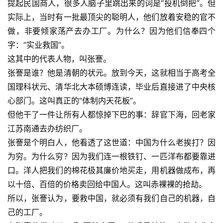
提起民国商人，很多人脑子里跳出来的词是“投机倒把”。但
实际上，当时有一批最顶尖的聪明人，他们放着安稳的官不
做，非要倾家荡产去办工厂。为什么？因为他们信奉四个
字：“实业救国”。
这其中的代表人物，叫张謇。
张謇是谁？他是清朝的状元。放到今天，这就相当于高考全
国理科状元、清华北大本硕博连读，毕业后直接进了中央核
心部门。这叫真正的“体制内天花板”。
但他干了一件让所有人都惊掉下巴的事：辞官下海，回老家
江苏南通去办纺织厂。
张謇是个明白人，他看透了这世道：中国为什么老挨打？因
为穷。为什么穷？因为我们连一根铁钉、一匹洋布都要靠进
口。洋人把我们的棉花极其廉价地买走，用机器做成布，再
以十倍、百倍的价格卖回给中国人。这叫赤裸裸的抢劫。
所以，张謇认为，要救中国，就必须有我们自己的机器，自
己的工厂。