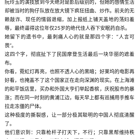
阮玲玉的演技放到今天绝对是影后级别的，但她的感情生活
却被当时的狗仔队放在放大镜下疯狂扭曲、炒作。前夫的无
赖敲诈、现任的懦弱退缩，加上报纸上铺天盖地的荡妇羞
辱，最终逼得这位年仅25岁的绝代佳人吞下安眠药自杀。
她留下的遗书中，最刺痛人心的就是那四个字：“人言可
畏”。
这四个字，彻底扯下了民国摩登生活最后一块华丽的遮羞
布。
你看，霓虹灯再亮，也照不透人心的黑暗；好莱坞的电影再
好看，也掩盖不了这个国家正在走向深渊的现实。在上海滩
的和平饭店里，买办和外国大亨们举起香槟，庆祝股市的暴
涨；而在同一时刻的黄浦江边，每天早上都有巡捕用手推车
拉走冻僵的尸体。
这种极度的撕裂感，让一部分极其聪明的中国人彻底清醒
了。
他们意识到：只靠枪杆子打天下，不行；只靠黑帮维持秩