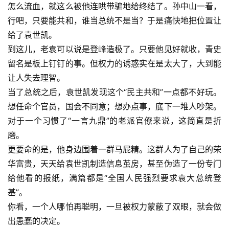
怎么流血，就这么被他连哄带骗地给终结了。孙中山一看，
行吧，只要能共和，谁当总统不是当？于是痛快地把位置让
给了袁世凯。
到这儿，老袁可以说是登峰造极了。只要他见好就收，青史
留名是板上钉钉的事。但权力的诱惑实在是太大了，大到能
让人失去理智。
当了总统之后，袁世凯发现这个“民主共和”一点都不好玩。
想任命个官员，国会不同意；想办点事，底下一堆人吵架。
对于一个习惯了“一言九鼎”的老派官僚来说，这简直是折
磨。
更要命的是，他身边围着一群马屁精。这群人为了自己的荣
华富贵，天天给袁世凯制造信息茧房，甚至伪造了一份专门
给他看的报纸，满篇都是“全国人民强烈要求袁大总统登
基”。
你看，一个人哪怕再聪明，一旦被权力蒙蔽了双眼，就会做
出愚蠢的决定。