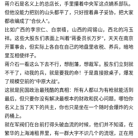
蒋介石是名义上的总店长，手里攥着中央军这点嫡系部队。
但他没能力把别的山头都平了，只好捏着鼻子妥协，把大家
都收编成了“合伙人”。
比如广西的李宗仁、白崇禧，山西的阎锡山，西北的冯玉
祥。这些大股东们表面上叫着“蒋委员长万岁”，天天在南京
开董事会，但实际上各自在自己的地盘里收税、养兵，暗地
里互相使绊子。
蒋介石一看这么下去不行，想削藩，想裁军。股东们立刻就
不干了，动我的兵，就是要我的命！于是直接掀桌子，爆发
了规模空前的“中原大战”。
这就是民国政治最残酷的真相：所有人都以为有枪就能活到
最后，但只要你没有解决最根本的财政和民心问题，哪怕你
名义上当了天下的共主，你也只是坐在一个随时会爆炸的火
药桶上。
就在军阀们在台前打得头破血流的时候，他们并不知道，在
繁华的上海滩租界里，有一群大字不识几个的流氓，正在用