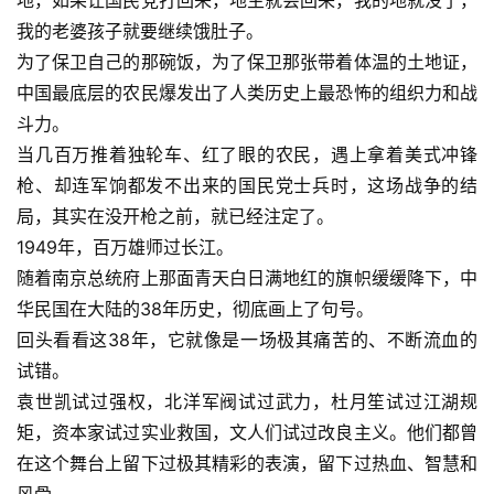
地，如果让国民党打回来，地主就会回来，我的地就没了，
我的老婆孩子就要继续饿肚子。
为了保卫自己的那碗饭，为了保卫那张带着体温的土地证，
中国最底层的农民爆发出了人类历史上最恐怖的组织力和战
斗力。
当几百万推着独轮车、红了眼的农民，遇上拿着美式冲锋
枪、却连军饷都发不出来的国民党士兵时，这场战争的结
局，其实在没开枪之前，就已经注定了。
1949年，百万雄师过长江。
随着南京总统府上那面青天白日满地红的旗帜缓缓降下，中
华民国在大陆的38年历史，彻底画上了句号。
回头看看这38年，它就像是一场极其痛苦的、不断流血的
试错。
袁世凯试过强权，北洋军阀试过武力，杜月笙试过江湖规
矩，资本家试过实业救国，文人们试过改良主义。他们都曾
在这个舞台上留下过极其精彩的表演，留下过热血、智慧和