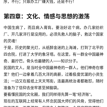
序，不行；只靠办工厂赚大钱，还是不行！
第四章：文化、情感与思想的激荡
中国生病了，而且病入膏肓。要治好这个病，办几家纺织
厂、开几家洋行是没用的，必须先救人的脑子，救这个国家
的灵魂！
于是，历史的聚光灯，从纸醉金迷的上海滩，打到了北平的
四合院，打进了大学的象牙塔。在这里，有一群全中国最神
奇、最拧巴，骨头也最硬的人——知识分子。
民国的文人，是当时全中国最神奇的一群人。他们神奇在哪
里？他们一边拿着几百大洋的高薪，过着极度优渥的小资生
活；一边又在报纸上天天骂街，连最高统治者都敢怼，随时
准备为了信仰去坐牢甚至掉脑袋。
要看懂民国的文化圈，我们同样得先算一笔“经济账”。
现在的互联网上经常有人怀念民国大师们的风骨，觉得他们