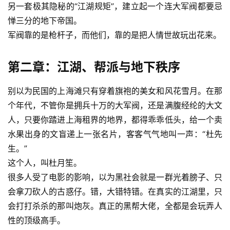
另一套极其隐秘的“江湖规矩”，建立起一个连大军阀都要忌
惮三分的地下帝国。
军阀靠的是枪杆子，而他们，靠的是把人情世故玩出花来。
第二章：江湖、帮派与地下秩序
别以为民国的上海滩只有穿着旗袍的美女和风花雪月。在那
个年代，不管你是拥兵十万的大军阀，还是满腹经纶的大文
人，只要你踏进上海租界的地界，都得乖乖低头，给一个卖
水果出身的文盲递上一张名片，客客气气地叫一声：“杜先
生。”
这个人，叫杜月笙。
很多人受了电影的影响，以为黑社会就是一群光着膀子、只
会拿刀砍人的古惑仔。错，大错特错。在真实的江湖里，只
会打打杀杀的那叫炮灰。真正的黑帮大佬，全都是会玩弄人
性的顶级高手。