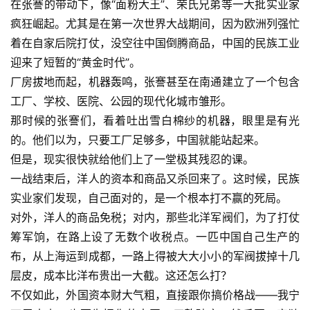
在张謇的带动下，像“面粉大王”、荣氏兄弟等一大批实业家
疯狂崛起。尤其是在第一次世界大战期间，因为欧洲列强忙
登录
注册
着在自家后院打仗，没空往中国倒腾商品，中国的民族工业
迎来了短暂的“黄金时代”。
厂房拔地而起，机器轰鸣，张謇甚至在南通建立了一个包含
工厂、学校、医院、公园的现代化城市雏形。
那时候的张謇们，看着吐出雪白棉纱的机器，眼里是有光
的。他们以为，只要工厂足够多，中国就能站起来。
但是，现实很快就给他们上了一堂极其残忍的课。
一战结束后，洋人的资本和商品又杀回来了。这时候，民族
实业家们发现，自己面对的，是一个根本打不赢的死局。
对外，洋人的商品免税；对内，那些北洋军阀们，为了打仗
筹军饷，在路上设了无数个收税点。一匹中国自己生产的
布，从上海运到成都，一路上得被大大小小的军阀拔掉十几
层皮，成本比洋布贵出一大截。这还怎么打？
不仅如此，外国资本财大气粗，直接跟你搞价格战——我宁