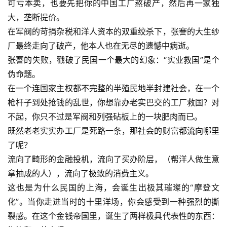
可亏本卖，也要先把你的中国工厂熬破产，然后再一家独
大，垄断提价。
在军阀的苛捐杂税和洋人资本的双重绞杀下，张謇的大生纱
厂最终走向了破产，他本人也在无尽的遗憾中病逝。
张謇的失败，戳破了民国一个最大的幻象：“实业救国”是个
伪命题。
在一个连国家主权都不完整的半殖民地半封建社会，在一个
枪杆子到处抢钱的乱世，你想靠办老实巴交的工厂救国？对
不起，你只不过是军阀和列强砧板上的一块肥肉而已。
既然老老实实办工厂是死路一条，那社会的财富都流向哪里
了呢？
流向了畸形的金融投机，流向了买办阶层，（帮洋人做生意
拿抽成的人），流向了极致的消费主义。
这也是为什么民国的上海，会诞生出极其璀璨的“摩登文
化”。当你走进当时的十里洋场，你会感受到一种强烈的撕
裂感。在这个金钱帝国里，诞生了两样极具代表性的东西：