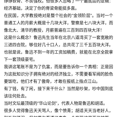
铮铮铁骨、不畏强权。但很多人忽略了一个最底层的逻辑：
经济基础，决定了你的脊梁骨能挺多直。
在民国，大学教授绝对是整个社会的“金领阶层”。当时一个
普通工人的月薪大概是十几块大洋，警察是七八块大洋，而
像北大、清华的教授，月薪普遍在三百到四百块大洋！
这是什么概念？鲁迅先生当年在北京八道湾买了一套宽敞的
三进四合院，够住好几十口人，总共花了三千五百块大洋。
也就是说，鲁迅不到一年的工资加稿费，就能在北京全款拿
下一套顶级豪宅。
我讲这笔账不是为了仇富，而是要告诉你一个真相：正是因
为这批知识分子拥有绝对的经济独立，不需要看军阀的脸色
要饭吃，他们才有了傲骨，才敢在报纸上指点江山。
有了钱，有了闲，接下来干什么？当然是吵架，吵中国到底
该往何处去。
当时文坛最顶级的“华山论剑”，代表人物是鲁迅和胡适。
很多人觉得鲁迅天天骂人，像个愤青；胡适天天当老好人，