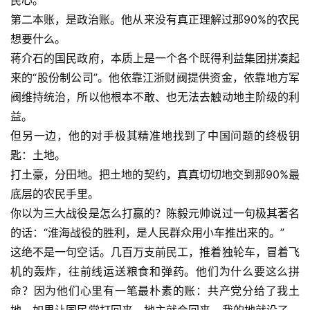
民心。
第二本账，是政治账。他从来没有真正理解过那90%的农民
想要什么。
蒋介石的国民政府，本质上是一个各个既得利益集团拼凑起
来的“股份制公司”。他依靠江浙财阀提供资金，依靠地方军
阀维持统治，所以他根本不敢、也无法去触动地主阶级的利
益。
但另一边，他的对手极其精准地找到了中国问题的终极钥
匙：土地。
打土豪，分田地。把土地的契约，真真切切地交到那90%最
底层的农民手里。
你以为三大战役是怎么打赢的？陈毅元帅说过一句极其著名
的话：“淮海战役的胜利，是人民群众用小车推出来的。”
这绝不是一句空话。几百万支前民工，推着独轮车，冒着飞
机的轰炸，往前线运送粮食和弹药。他们为什么要这么拼
命？因为他们心里有一笔最朴素的账：共产党分给了我土