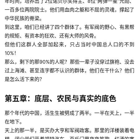
年时间，培养出了2位诺贝尔奖得主、8位“两弹一星”元勋、
一百多位两院院士。他们用血肉之躯和不屈的灵魂，撑起了
中华民族的脊梁。
到这里，咱们已经讲了四个群体了。有军阀的野心、有黑帮
的规矩、有资本的狂欢、还有大师的风骨。
但他们这群人全部加起来，只占当时中国总人口的不到
10%！
那么，剩下的那90%的人呢？那些一辈子没穿过旗袍、没去
过上海滩、甚至连字都不认识的群体，他们在干什么？他们
是怎么活下来的？
第五章：底层、农民与真实的底色
那个年代的中国，活生生被劈成了两半。一半在天上，一半
在地下。
天上的那一半，是买办大亨和军阀政客。那里的洋楼装着电