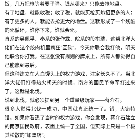
饭，几万把枪等着要子弹。钱从哪来？只能去抢地盘。
有了地盘，就能收税；收了税，就能买枪买炮招更多的人；
有了更多的人，就能去抢更大的地盘。这就形成了一个残酷
的死循环，谁停下来，谁就会死。
直系的吴佩孚、
奉系
的张作霖、皖系的段祺瑞，这帮北洋大
佬们在这个绞肉机里疯狂“互砍”。今天你联合我打他，明天
他联合你打我。在这张没有规则的牌桌上，所有人都觉得自
己能赢到最后。
但这种建立在人血馒头上的权力游戏，注定长久不了。当北
洋大佬们打得热火朝天的时候，南方的国民革命军打过来
了，这就是北伐。
说到北伐，就必须提到另一个重量级玩家——蒋介石。
很多人觉得北伐一成功，中国就真正统一了。错，大错特
错。如果你看透了当时的权力游戏，你会发现，蒋介石建立
的
南京国民政府
，表面上统一了全国，但实际上只是一个极
其松散的“加盟店”。