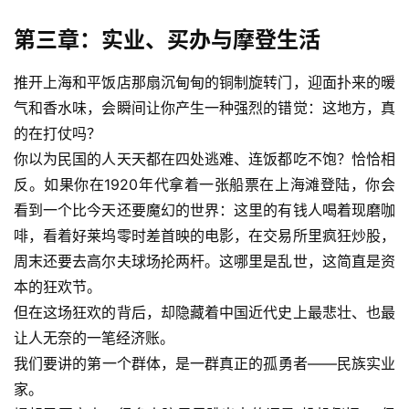
第三章：实业、买办与摩登生活
推开上海和平饭店那扇沉甸甸的铜制旋转门，迎面扑来的暖
气和香水味，会瞬间让你产生一种强烈的错觉：这地方，真
的在打仗吗？
你以为民国的人天天都在四处逃难、连饭都吃不饱？恰恰相
反。如果你在1920年代拿着一张船票在上海滩登陆，你会
看到一个比今天还要魔幻的世界：这里的有钱人喝着现磨咖
啡，看着好莱坞零时差首映的电影，在交易所里疯狂炒股，
周末还要去高尔夫球场抡两杆。这哪里是乱世，这简直是资
本的狂欢节。
但在这场狂欢的背后，却隐藏着中国近代史上最悲壮、也最
让人无奈的一笔经济账。
我们要讲的第一个群体，是一群真正的孤勇者——民族实业
家。