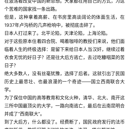
在激荡着改变中国的新思想。大家都在用自己的方式，为这
个苦难的国家找一条出路。
但是，这种拿着高薪、在书房里高谈阔论的体面生活，在
1937年卢沟桥的几声枪响中，被彻底击碎了。
日本人打过来了。北平沦陷，天津沦陷，上海沦陷。
对于这些原本住着四合院、喝着咖啡的教授们来说，他们面
临着人生的终极选择：是留下来给日本人当汉奸，继续过着
衣食无忧的好日子？还是往大后方逃亡，去过吃糠咽菜的苦
日子？
绝大多数人，没有丝毫犹豫，选择了后者。这就引出了民国
历史上最悲壮、也最浪漫的一个奇迹——国立西南联合大
学。
为了保住中国的高等教育和文化火种，清华、北大、南开这
三所中国最顶尖的大学，一路向南逃亡，最后在云南昆明合
并成了“西南联大”。
到了大后方，什么都没了。经费断了，国民政府发行的法币