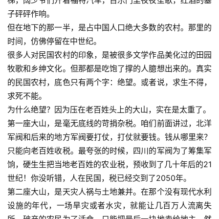
梯，阔少爷们开着福特汽车，百乐门里夜夜笙歌，红酒的塞
子砰砰作响。
但在地下的那一半，是占中国人口绝大多数的农村。那里的
时间，仿佛停留在中世纪。
很多人对民国农村的印象，是被很多文学作品美化过的田园
牧歌和乡绅文化。但那都是吃饱了撑的人臆想出来的。真实
的民国农村，底色只有两个字：绝望。或者说，求生不得，
求死不能。
为什么绝望？因为压在老百姓头上的大山，实在是太重了。
第一座大山，是毫无底线的苛捐杂税。咱们前面讲过，北洋
军阀和后来的地方军阀要打仗，打仗就要钱。钱从哪里来？
只能向老百姓收税。最夸张的时候，四川的军阀为了筹集军
饷，硬生生把当地老百姓的农业税，预收到了几十年后的21
世纪！你没听错，人在民国，税已经交到了2050年。
第二座大山，是天灾人祸与土地兼并。在那个没有现代水利
设施的年代，一场旱灾或者水灾，就能让几百万人流离失