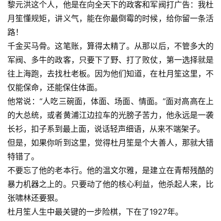
黎元洪这个人，他是在向全天下的政客和军阀打广告：我杜
月笙懂规矩，讲义气，能在你最倒霉的时候，给你留一条活
路！
千金买马骨。这笔账，算得太精了。从那以后，不管多大的
军阀、多牛的政客，只要下了野、打了败仗，第一选择就是
往上海跑，去找杜老板。因为他们知道，在杜月笙这里，不
仅能保命，还能保住体面。
他常说：“人吃三碗面，体面、场面、情面。”面对高高在上
的大总统，或者黄浦江边拉车的光膀子苦力，他永远是一袭
长衫，扣子系到最上面，说话轻声细语，从来不端架子。
但是，如果你听到这里，觉得杜月笙是个大善人，那就大错
特错了。
不要忘了他的老本行。他的温文尔雅，是建立在青帮残酷的
暴力机器之上的。只要动了他的核心利益，他杀起人来，比
张啸林还要狠。
杜月笙人生中最关键的一步险棋，下在了1927年。