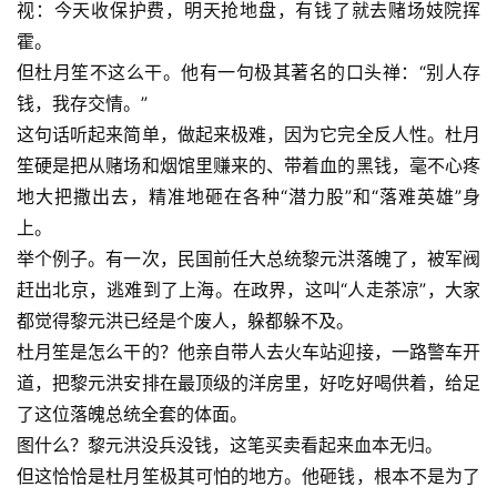
视：今天收保护费，明天抢地盘，有钱了就去赌场妓院挥
霍。
但杜月笙不这么干。他有一句极其著名的口头禅：“别人存
钱，我存交情。”
这句话听起来简单，做起来极难，因为它完全反人性。杜月
笙硬是把从赌场和烟馆里赚来的、带着血的黑钱，毫不心疼
地大把撒出去，精准地砸在各种“潜力股”和“落难英雄”身
上。
举个例子。有一次，民国前任大总统黎元洪落魄了，被军阀
赶出北京，逃难到了上海。在政界，这叫“人走茶凉”，大家
都觉得黎元洪已经是个废人，躲都躲不及。
杜月笙是怎么干的？他亲自带人去火车站迎接，一路警车开
道，把黎元洪安排在最顶级的洋房里，好吃好喝供着，给足
了这位落魄总统全套的体面。
图什么？黎元洪没兵没钱，这笔买卖看起来血本无归。
但这恰恰是杜月笙极其可怕的地方。他砸钱，根本不是为了