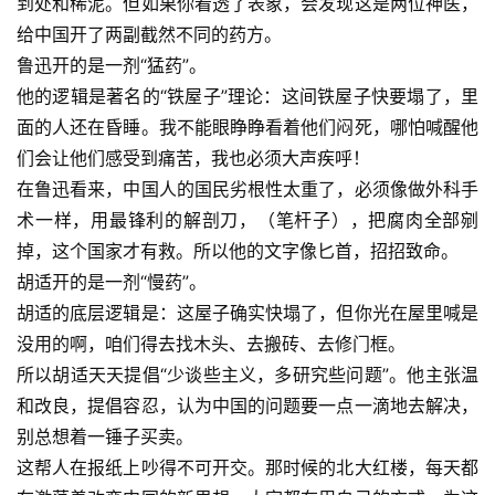
到处和稀泥。但如果你看透了表象，会发现这是两位神医，
给中国开了两副截然不同的药方。
鲁迅开的是一剂“猛药”。
他的逻辑是著名的“铁屋子”理论：这间铁屋子快要塌了，里
面的人还在昏睡。我不能眼睁睁看着他们闷死，哪怕喊醒他
们会让他们感受到痛苦，我也必须大声疾呼！
在鲁迅看来，中国人的国民劣根性太重了，必须像做外科手
术一样，用最锋利的解剖刀，（笔杆子），把腐肉全部剜
掉，这个国家才有救。所以他的文字像匕首，招招致命。
胡适开的是一剂“慢药”。
胡适的底层逻辑是：这屋子确实快塌了，但你光在屋里喊是
没用的啊，咱们得去找木头、去搬砖、去修门框。
所以胡适天天提倡“少谈些主义，多研究些问题”。他主张温
和改良，提倡容忍，认为中国的问题要一点一滴地去解决，
别总想着一锤子买卖。
这帮人在报纸上吵得不可开交。那时候的北大红楼，每天都