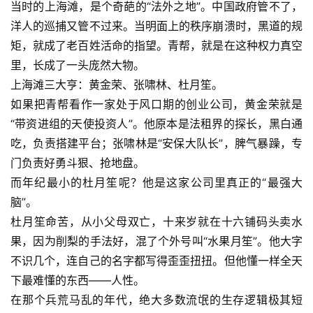
当时的上海滩，是个奇葩的“法外之地”。中国政府管不了，
洋人的巡捕又管不过来。当明面上的秩序崩溃时，黑道的规
矩，就成了老百姓活命的指望。青帮，就是在这种权力真空
里，长成了一头庞然大物。
上海滩三大亨：黄金荣、张啸林、杜月笙。
如果把青帮看作一家处于风口期的创业公司，黄金荣就是
“带资进组的天使投资人”。他原本是法租界的探长，黑白通
吃，负责搭建平台；张啸林是“安保大队长”，脾气暴躁，专
门负责好勇斗狠、抢地盘。
而年纪最小的杜月笙呢？他是这家公司里真正的“最强大
脑”。
杜月笙命苦，从小父母双亡，十来岁就在十六铺码头卖水
果，因为削梨的手法好，混了个外号叫“水果月笙”。他大字
不识几个，连自己的名字都写得歪歪扭扭。但他懂一样全天
下最难懂的东西——人性。
在那个兵荒马乱的年代，绝大多数流氓的生存逻辑极其短