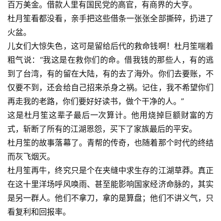
百万美金。借款人里有国民党的高官，有商界的大亨。
杜月笙看都没看，亲手把这些借条一张张全部撕碎，扔进了
火盆。
儿女们大惊失色，这可是留给后代的救命钱啊！杜月笙喘着
粗气说：“我这是在救你们的命。借我钱的那些人，有的逃
到了台湾，有的留在大陆，有的去了海外。你们去要账，不
仅要不到，还会给自己招来杀身之祸。记住，我不希望你们
再走我的老路，你们要好好读书，做个干净的人。”
这是杜月笙这辈子最后一次算计。他用烧掉巨额财富的方
式，斩断了所有的江湖恩怨，买下了家族最后的平安。
杜月笙的故事落幕了。青帮的传奇，也随着那个时代的终结
而灰飞烟灭。
杜月笙再牛，终究只是个在夹缝中求生存的江湖草莽。真正
在这十里洋场呼风唤雨、甚至能影响国家经济命脉的，其实
是另一群人。他们不拿刀，拿的是算盘；他们不讲义气，只
看复利和回报率。