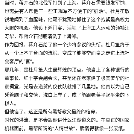
当时，蒋介石的北伐军打到了上海。蒋介石需要钱发军饷，
也需要有人帮他干一些正规军不方便干的“脏活”。杜月笙敏
锐地闻到了血腥味，他毫不犹豫地抓住了这个抱紧最高权力
大腿的机会。他设下鸿门宴，活埋了上海工人运动的领袖汪
寿华，帮蒋介石彻底清洗了上海滩。
作为回报，蒋介石给了他一个少将参议的头衔。杜月笙终于
从一个上不了台面的流氓，变成了能够堂而皇之走进上流社
会客厅的“官”。
那几年，是杜月笙人生最辉煌的顶点。他当上了各种银行的
董事长、红十字会副会长，甚至还在老家建了极其奢华的杜
家祠堂，光是去道贺的仪仗队就排了几里地。他真以为自己
凭着脑子和交情，洗白上岸了，成了能跟老蒋平起平坐的下
棋人。
但他错了。这正是所有黑帮教父最终的宿命。
时代的洪流，是不会跟你讲什么江湖道义的。在真正的国家
机器面前，黑帮所谓的“人情世故”，脆弱得就像一张废纸。