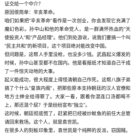
证交给一个中介？
原因很简单：辛亥革命。
咱们如果把“辛亥革命”看作是一次创业，你会发现它充满了
魔幻色彩。孙中山和他的革命党人，是一群满怀热血的“天
使投资人”和“产品经理”。他们到处游说，说我们要搞一个叫
“民主共和”的新项目，这个项目绝对能改变中国。
但问题是，这帮人手里没枪，也没多少钱。武昌起义爆发的
时候，孙中山甚至都不在国内。他是看报纸才知道自己干成
了一件惊天动地的大事。
起义能成功，很大程度上得怪清朝自己作死。这帮八旗子弟
搞了个什么“
皇族内阁
”，把那些原本支持朝廷的汉人官僚和
地方士绅全给得罪了。大家一看，跟着你混连口汤都喝不
上，那还混个屁？于是纷纷宣布“独立”。
这时候，朝廷彻底慌了，赶紧把已经被炒鱿鱼的前任大总管
请回来救场。这个人，就是袁世凯。
在很多人的刻板印象里，袁世凯是个纯粹的反派，窃国贼。