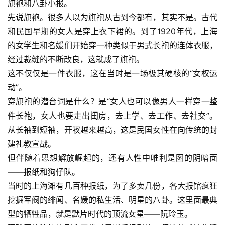
旗袍和八卦小报。
先说旗袍。很多人以为旗袍从古到今都有，其实不是。古代
和民国早期的女人是穿上衣下裙的。到了1920年代，上海
的女学生和名媛们开始穿一种类似于男式长袍的连体衣服，
经过裁缝的不断改良，这就成了旗袍。
这不仅仅是一件衣服，这在当时是一场极其硬核的“女权运
动”。
穿旗袍的潜台词是什么？是“女人也可以像男人一样穿一整
件长袍，女人也要走出闺房，去上学、去工作、去社交”。
从长袖到短袖，开衩越来越高，这是民国女性在向传统的封
建礼教宣战。
但伴随着思想解放崛起的，还有人性中唯利是图的阴暗面
——报纸和狗仔队。
当时的上海滩有几百种报纸，为了多卖几份，各大报馆疯狂
挖掘军阀的绯闻、名媛的私生活、明星的八卦。这里面最典
型的牺牲品，就是默片时代的顶流女星——阮玲玉。