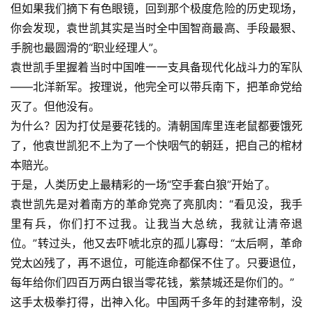
但如果我们摘下有色眼镜，回到那个极度危险的历史现场，
你会发现，袁世凯其实是当时全中国智商最高、手段最狠、
手腕也最圆滑的“职业经理人”。
袁世凯手里握着当时中国唯一一支具备现代化战斗力的军队
——北洋新军。按理说，他完全可以带兵南下，把革命党给
灭了。但他没有。
为什么？因为打仗是要花钱的。清朝国库里连老鼠都要饿死
了，他袁世凯犯不上为了一个快咽气的朝廷，把自己的棺材
本赔光。
于是，人类历史上最精彩的一场“空手套白狼”开始了。
袁世凯先是对着南方的革命党亮了亮肌肉：“看见没，我手
里有兵，你们打不过我。让我当大总统，我就让清帝退
位。”转过头，他又去吓唬北京的孤儿寡母：“太后啊，革命
党太凶残了，再不退位，可能连命都保不住了。只要退位，
每年给你们四百万两白银当零花钱，紫禁城还是你们的。”
这手太极拳打得，出神入化。中国两千多年的封建帝制，没