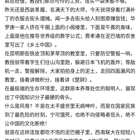
疯狂贬值，教授们那点可怜的工资，连买一袋米都不够。
昨天还是西装革履、名满天下的大师，今天就得穿着打满补
丁的衣服去街头摆摊。闻一多去街头给人刻图章赚饭钱；华
罗庚一家人挤在牛圈上面的小阁楼里，下面是牛粪的臭味，
上面是他在推导世界级的数学公式；费孝通在泥巴墙的农舍
里写出了
《乡土中国》
。
在昆明那些铁皮顶和茅草顶的教室里，只要防空警报一响，
教授就带着学生们往山沟里跑，躲避日本飞机的轰炸；等敌
机一走，警报解除，大家拍拍身上的泥土，走回四面漏风的
教室，接着讲微积分，接着讲
《楚辞》
。
在最极端的生存环境里，这群原本养尊处优的聪明人，展现
出了中国知识分子最硬的骨头。
什么是风骨？不是在太平盛世里无病呻吟，而是在国家民族
到了最危险的时刻，宁可饿死，也绝不向侵略者低头，绝不
让中国的文化断绝！
就是在这样连饭都吃不饱的泥巴棚子里，西南联大在短短八