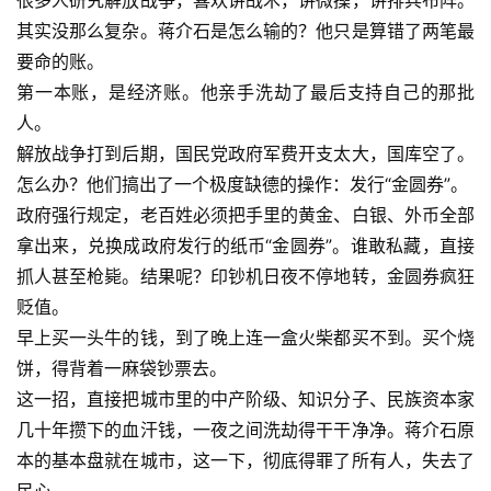
很多人研究解放战争，喜欢讲战术，讲微操，讲排兵布阵。
其实没那么复杂。蒋介石是怎么输的？他只是算错了两笔最
要命的账。
第一本账，是经济账。他亲手洗劫了最后支持自己的那批
人。
解放战争打到后期，国民党政府军费开支太大，国库空了。
怎么办？他们搞出了一个极度缺德的操作：发行“金圆券”。
政府强行规定，老百姓必须把手里的黄金、白银、外币全部
拿出来，兑换成政府发行的纸币“金圆券”。谁敢私藏，直接
抓人甚至枪毙。结果呢？印钞机日夜不停地转，金圆券疯狂
贬值。
早上买一头牛的钱，到了晚上连一盒火柴都买不到。买个烧
饼，得背着一麻袋钞票去。
这一招，直接把城市里的中产阶级、知识分子、民族资本家
几十年攒下的血汗钱，一夜之间洗劫得干干净净。蒋介石原
本的基本盘就在城市，这一下，彻底得罪了所有人，失去了