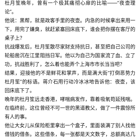
杜月笙晚年，曾有一个极其痛彻心扉的比喻——“夜壶理
论”。
他说：黑帮，就是政客手里的夜壶。内急的时候拿出来用一
下，用完了嫌臭，就赶紧塞回床底下，谁会把你摆在客厅的
桌子上？
抗战爆发后，杜月笙散尽家财支持抗日，甚至把自己公司的
轮船凿沉在江里阻挡日军。他以为自己为国家流了血、立了
功，抗战胜利了，怎么着也能弄个上海市市长当当吧？
结果，迎接他的不是鲜花和掌声，而是满大街“打倒恶势力
杜月笙”的标语。蒋介石用行动冷冰冰地告诉他：夜壶，该
回床底下了。
晚年的杜月笙远走香港，哮喘病发作，靠着吸氧苟延残喘。
在临终前，这位曾经不可一世的黑道教父，做了一件震惊所
有人的事。
他让大女儿从保险柜里拿出一个盒子，里面装满了别人找他
借钱的借条。这些借条，每一张都是天文数字，总额高达几