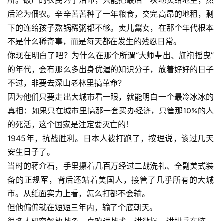
所。破产的农民为了活命，只能把最后一块地卖给地主，然
后沦为佃农。辛辛苦苦种了一年粮食，交完高昂的地租，剩
下的连给孩子熬锅稀粥都不够。卖儿鬻女，在那个年代根本
不是什么稀奇事，而是每天都在发生的残忍日常。
你现在明白了吧？为什么在那个所谓“大师辈出、旗袍摇曳”
的年代，会有那么多出身优渥的知识分子，放着好好的日子
不过，非要去深山老林里搞革命？
因为他们只要走出大城市看一眼，就能明白一个最冷冰冰的
真相：如果只在城市里搞那一套买办经济，只管那10%的人
的死活，这个国家是注定要灭亡的！
1945年，抗战胜利。日本人被打跑了，按理说，该过几天
安生日子了。
当时的蒋介石，手里攥着几百万经过二战洗礼、全副美式装
备的正规军，背后还站着美国人，接管了几乎所有的大城
市。从纸面实力上看，怎么打都不会输。
但他偏偏就在短短三年内，输了个底朝天。