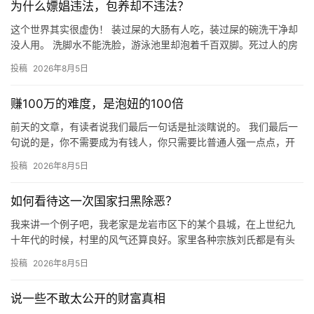
为什么嫖娼违法，包养却不违法？
这个世界其实很虚伪！ 装过屎的大肠有人吃，装过屎的碗洗干净却
没人用。 洗脚水不能洗脸，游泳池里却泡着千百双脚。死过人的房
子没人住，陪葬的古董人人争抢。 这世上没有绝对的干净，只有
投稿
2026年8月5日
被…
赚100万的难度，是泡妞的100倍
前天的文章，有读者说我们最后一句话是扯淡瞎说的。 我们最后一
句说的是，你不需要成为有钱人，你只需要比普通人强一点点，开
始健身，注重形象，找个年轻点的女朋友，比你年赚100万，容易
投稿
2026年8月5日
1…
如何看待这一次国家扫黑除恶？
我来讲一个例子吧，我老家是龙岩市区下的某个县城，在上世纪九
十年代的时候，村里的风气还算良好。家里各种宗族刘氏都是有头
有脸的人物，甚至那时候写字先生，上过学的，才能在上面当理事
投稿
2026年8月5日
会的成…
说一些不敢太公开的财富真相