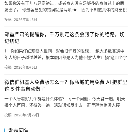
如果你没有正儿八经富裕过，或者身边没有足够多的身价过十的朋
友圈子。 你最容易犯的错误就是两项:★ - 因为不知道具体的财富积
累道路，所以你会在这个过程中走很多很多的歧路，浪费大量资…
投稿
2026年8月5日
郑重严肃的提醒你，千万别走这条会毁了你的绝路，切
记切记
1 - 你如果仔细观察人世间，就会很惊讶的发现： 绝大多数普通中
年人的日子越过越差，根本原因都是因为他不懂“人生止损”这四个字
就，明明都已经三十几，甚至四十几岁的年纪了 但还是…
投稿
2026年8月5日
微信群机器人免费版怎么弄？做私域的用免费 AI 把群里
这 5 件事自动做了
一个人管着好几个群是什么体验？ 同一个问题，今天答一遍，明天
换个人再问，还得答一遍。活动通知发出去，群里静悄悄没人接
话。忙起来半天没看群，回头一翻，有客户问了句"还有货吗"，没人
投稿
2026年7月29日
回…
发表回复