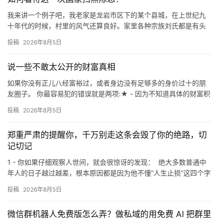
我来讲一个例子吧，我老家是龙岩市区下的某个县城，在上世纪九
十年代的时候，村里的风气还算良好。家里各种宗族刘氏都是有头
有脸的人物，甚至那时候写字先生，上过学的，才能在上面当理事
投稿
2026年8月5日
会的成…
说一些不敢太公开的财富真相
如果你没有正儿八经富裕过，或者身边没有足够多的身价过十的朋
友圈子。 你最容易犯的错误就是两项:★ - 因为不知道具体的财富积
累道路，所以你会在这个过程中走很多很多的歧路，浪费大量资…
投稿
2026年8月5日
郑重严肃的提醒你，千万别走这条会毁了你的绝路，切
记切记
1 - 你如果仔细观察人世间，就会很惊讶的发现： 绝大多数普通中
年人的日子越过越差，根本原因都是因为他不懂“人生止损”这四个字
就，明明都已经三十几，甚至四十几岁的年纪了 但还是…
投稿
2026年8月5日
微信群机器人免费版怎么弄？做私域的用免费 AI 把群里