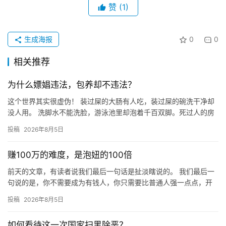
赞
(1)
生成海报
0
0
相关推荐
为什么嫖娼违法，包养却不违法？
这个世界其实很虚伪！ 装过屎的大肠有人吃，装过屎的碗洗干净却
没人用。 洗脚水不能洗脸，游泳池里却泡着千百双脚。死过人的房
子没人住，陪葬的古董人人争抢。 这世上没有绝对的干净，只有
投稿
2026年8月5日
被…
赚100万的难度，是泡妞的100倍
前天的文章，有读者说我们最后一句话是扯淡瞎说的。 我们最后一
句说的是，你不需要成为有钱人，你只需要比普通人强一点点，开
始健身，注重形象，找个年轻点的女朋友，比你年赚100万，容易
投稿
2026年8月5日
1…
如何看待这一次国家扫黑除恶？