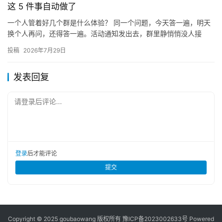
这 5 件事自动做了
一个人管着好几个群是什么体验？ 同一个问题，今天答一遍，明天
换个人再问，还得答一遍。活动通知发出去，群里静悄悄没人接
话。忙起来半天没看群，回头一翻，有客户问了句"还有货吗"，没人
投稿
2026年7月29日
回…
发表回复
请登录后评论...
登录
后才能评论
提交
Copyright © 2025 goubaowang 版权所有 豫ICP备2023002633号 Powered