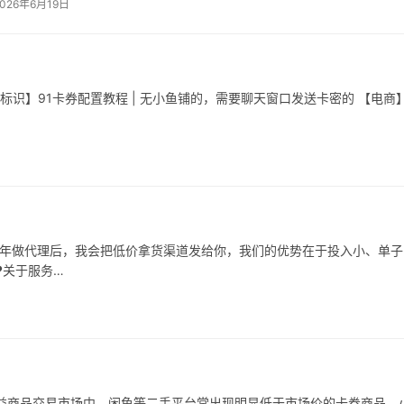
2026年6月19日
标识】91卡券配置教程 | 无小鱼铺的，需要聊天窗口发送卡密的 【电商
8/年做代理后，我会把低价拿货渠道发给你，我们的优势在于投入小、单子
️关于服务…
益商品交易市场中，闲鱼等二手平台常出现明显低于市场价的卡券商品，