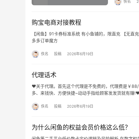
佚名
购宝电商对接教程
【闲鱼】91卡券标准系统 有小鱼铺的，限直充 【无直充
多多订单魔方
佚名
投稿
2026年6月19日
代理话术
❤️关于代理。首先这个代理是不免费的，代理费是￥8
多、来钱快、方便快捷~动动手指给顾客发发货就有赚!❤
佚名
投稿
2026年6月19日
为什么闲鱼的权益会员价格这么低？
闲鱼等二手平台低价数卡定价逻辑及风险解析 在数字权