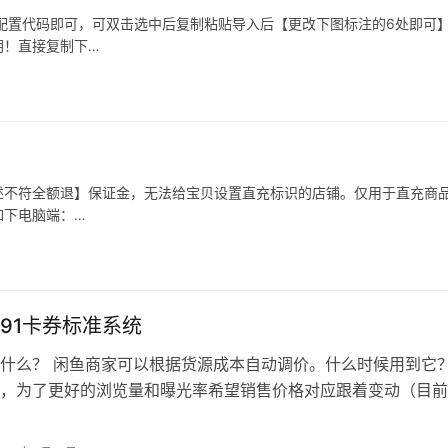
配置代码即可，可双击选中后复制粘贴导入后【更改下图标注的6处即可
钥！直接复制下…
述不符全额退】保证金，无法给宝贝设置直充标识的店铺。仅用于直充商
如下电脑端：…
91卡券标准系统
什么？ 闲鱼商家可以根据货源成本自动调价。什么时候用到它？
，为了更好的浏览量和曝光率希望销售价格对应跟着变动（目前
 如何才能使用它？ 1.需要开…