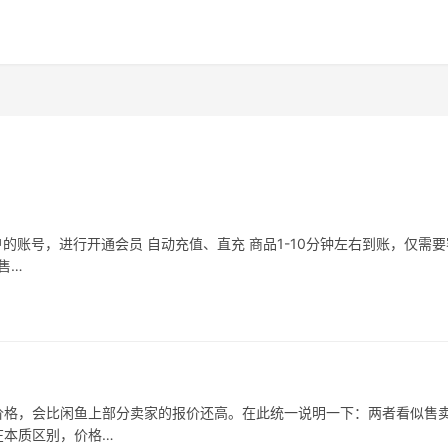
的账号，进行开通会员 自动充值、直充 商品1-10分钟左右到账，仅需
售…
价格，会比闲鱼上部分卖家的报价还高。在此统一说明一下：两者看似售
在本质区别，价格…