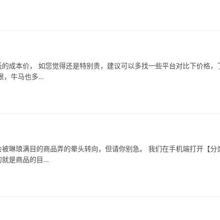
的成本价， 如您觉得还是特别贵，建议可以多找一些平台对比下价格，
很，牛马也多…
被琳琅满目的商品弄的晕头转向，但请你别急。 我们在手机端打开【分
的就是商品的目…